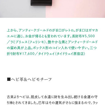
上から、アンティークゴールドのがま口がレトロ。がま口はガマカ
エルに通じ、お金が帰るとも言われています。長財布￥5,500
／ラミプリュス（フェリシモ）、艶やかな黒とアンティークゴールド
の留め具が上品。ボックス形のコイン入れで使いやすい。三つ
折り財布￥17,600／タイドウェイ（タイドウェイ原宿店）
■ヘビ革＆ヘビモチーフ
古来よりヘビは、脱皮して永遠に財を生み出し続ける金運の守
り神とされてきました。巳年はその運気がさらに強まるので、ラッ