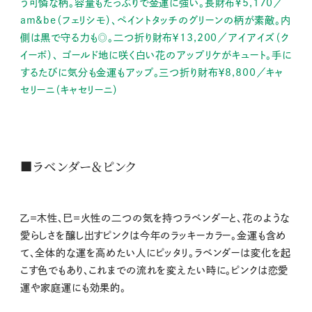
う可憐な柄。容量もたっぷりで金運に強い。長財布￥5,170／
am&be（フェリシモ）、ペイントタッチのグリーンの柄が素敵。内
側は黒で守る力も◎。二つ折り財布￥13,200／アイアイズ（ク
イーポ）、 ゴールド地に咲く白い花のアップリケがキュート。手に
するたびに気分も金運もアップ。三つ折り財布￥8,800／キャ
セリーニ（キャセリーニ）
■ラベンダー＆ピンク
乙＝木性、巳＝火性の二つの気を持つラベンダーと、花のような
愛らしさを醸し出すピンクは今年のラッキーカラー。金運も含め
て、全体的な運を高めたい人にピッタリ。ラベンダーは変化を起
こす色でもあり、これまでの流れを変えたい時に。ピンクは恋愛
運や家庭運にも効果的。