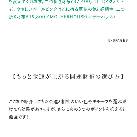
を変えてくれます。二つ折り財布￥37,400／ITTI（イクオリテ
ィ）、やさしいペールピンクは乙に宿る草花の気と好相性。二つ
折り財布￥19,800／MOTHERHOUSE(マザーハウス)
5/6
PAGES
【もっと金運が上がる開運財布の選び方】
ここまで紹介してきた金運と相性のいい色やモチーフを選ぶだ
けでも効果がありますが、さらに次の３つのポイントを抑えると
最強です！