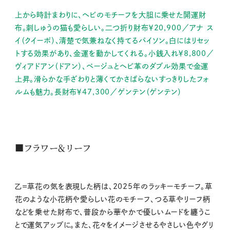
上から時計まわりに、ヘビのモチーフを大胆に乗せた開運財
布。刺しゅうの猫も愛らしい。二つ折り財布￥20,900／アナ ス
イ（クイーポ）、清楚で気兼ねなく持てるパイソン。白にはリセッ
トする効果があり、金運を動かしてくれる。小銭入れ￥8,800／
ヴィアドアン（ドアン）、ベージュとヘビ革のダブル効果で金運
上昇。滑らかな手ざわりと薄くてかさばらないすっきりしたフォ
ルムも魅力。長財布￥47,300／ゲンテン（ゲンテン）
■フラワー＆リーフ
乙＝草花の気を表現した柄は、2025年のラッキーモチーフ。草
花のような小花柄や愛らしい花のモチーフ、つる草やリーフ柄
などを乗せた財布で、普段から華やかで優しいムードを纏うこ
とで運気アップに。また、花々をイメージさせるやさしい色やグリ