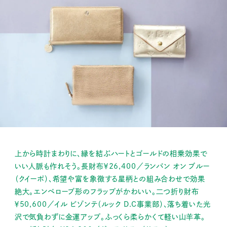
上から時計まわりに、縁を結ぶハートとゴールドの相乗効果で
いい人脈も作れそう。長財布￥26,400／ランバン オン ブルー
（クイーポ）、希望や富を象徴する星柄との組み合わせで効果
絶大。エンベローブ形のフラップがかわいい。二つ折り財布
￥50,600／イル ビゾンテ（ルック D.C事業部）、落ち着いた光
沢で気負わずに金運アップ。ふっくら柔らかくて軽い山羊革。