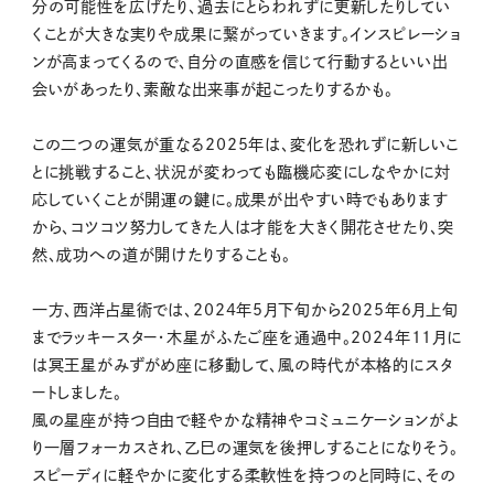
分の可能性を広げたり、過去にとらわれずに更新したりしてい
くことが大きな実りや成果に繋がっていきます。インスピレーショ
ンが高まってくるので、自分の直感を信じて行動するといい出
会いがあったり、素敵な出来事が起こったりするかも。
この二つの運気が重なる2025年は、変化を恐れずに新しいこ
とに挑戦すること、状況が変わっても臨機応変にしなやかに対
応していくことが開運の鍵に。成果が出やすい時でもあります
から、コツコツ努力してきた人は才能を大きく開花させたり、突
然、成功への道が開けたりすることも。
一方、西洋占星術では、2024年5月下旬から2025年6月上旬
までラッキースター・木星がふたご座を通過中。2024年11月に
は冥王星がみずがめ座に移動して、風の時代が本格的にスタ
ートしました。
風の星座が持つ自由で軽やかな精神やコミュニケーションがよ
り一層フォーカスされ、乙巳の運気を後押しすることになりそう。
スピーディに軽やかに変化する柔軟性を持つのと同時に、その