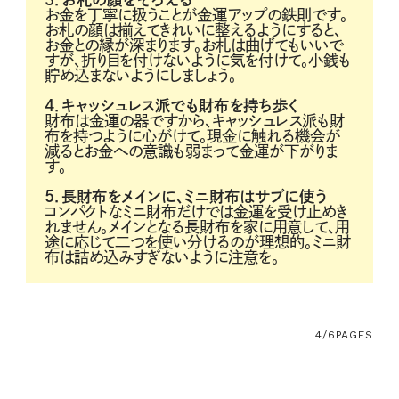
お金を丁寧に扱うことが金運アップの鉄則です。
お札の顔は揃えてきれいに整えるようにすると、
お金との縁が深まります。お札は曲げてもいいで
すが、折り目を付けないように気を付けて。小銭も
貯め込まないようにしましょう。
4．キャッシュレス派でも財布を持ち歩く
財布は金運の器ですから、キャッシュレス派も財
布を持つように心がけて。現金に触れる機会が
減るとお金への意識も弱まって金運が下がりま
す。
5．長財布をメインに、ミニ財布はサブに使う
コンパクトなミニ財布だけでは金運を受け止めき
れません。メインとなる長財布を家に用意して、用
途に応じて二つを使い分けるのが理想的。ミニ財
布は詰め込みすぎないように注意を。
4/6
PAGES