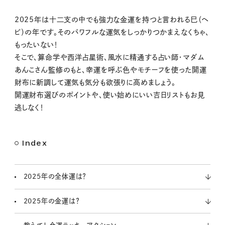
M
2025年は十二支の中でも強力な金運を持つと言われる巳（ヘ
u
ビ）の年です。そのパワフルな運気をしっかりつかまえなくちゃ、
t
もったいない！
e
そこで、算命学や西洋占星術、風水に精通する占い師・マダム
あんこさん監修のもと、幸運を呼ぶ色やモチーフを使った開運
財布に新調して運気も気分も欲張りに高めましょう。
開運財布選びのポイントや、使い始めにいい吉日リストもお見
逃しなく！
Index
2025年の全体運は？
2025年の金運は？