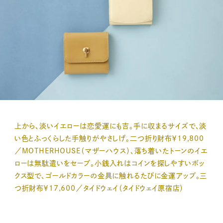
上から、淡いイエローは恋愛運にも吉。手に収まるサイズで、淡
い色とふっくらした手触りがやさしげ。二つ折り財布￥19,800
／MOTHERHOUSE（マザーハウス）、落ち着いたトーンのイエ
ローは無駄遣いをセーブ。小銭入れはコインを探しやすいボッ
クス型で、ゴールドカラーの金具に触れるたびに金運アップ。三
つ折財布￥17,600／タイドウェイ（タイドウェイ原宿店）