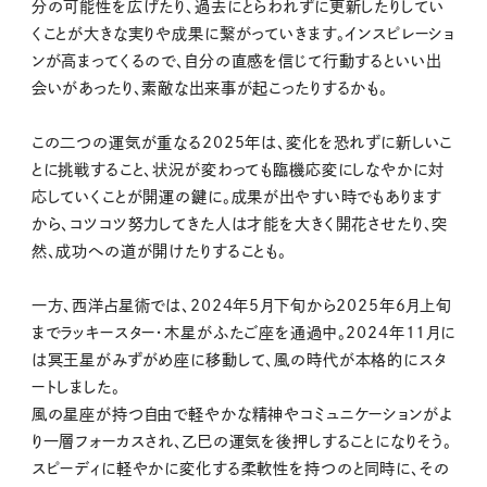
分の可能性を広げたり、過去にとらわれずに更新したりしてい
くことが大きな実りや成果に繋がっていきます。インスピレーショ
ンが高まってくるので、自分の直感を信じて行動するといい出
会いがあったり、素敵な出来事が起こったりするかも。
この二つの運気が重なる2025年は、変化を恐れずに新しいこ
とに挑戦すること、状況が変わっても臨機応変にしなやかに対
応していくことが開運の鍵に。成果が出やすい時でもあります
から、コツコツ努力してきた人は才能を大きく開花させたり、突
然、成功への道が開けたりすることも。
一方、西洋占星術では、2024年5月下旬から2025年6月上旬
までラッキースター・木星がふたご座を通過中。2024年11月に
は冥王星がみずがめ座に移動して、風の時代が本格的にスタ
ートしました。
風の星座が持つ自由で軽やかな精神やコミュニケーションがよ
り一層フォーカスされ、乙巳の運気を後押しすることになりそう。
スピーディに軽やかに変化する柔軟性を持つのと同時に、その