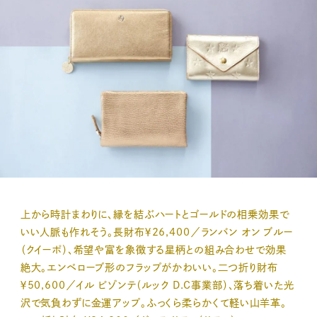
上から時計まわりに、縁を結ぶハートとゴールドの相乗効果で
いい人脈も作れそう。長財布￥26,400／ランバン オン ブルー
（クイーポ）、希望や富を象徴する星柄との組み合わせで効果
絶大。エンベローブ形のフラップがかわいい。二つ折り財布
￥50,600／イル ビゾンテ（ルック D.C事業部）、落ち着いた光
沢で気負わずに金運アップ。ふっくら柔らかくて軽い山羊革。