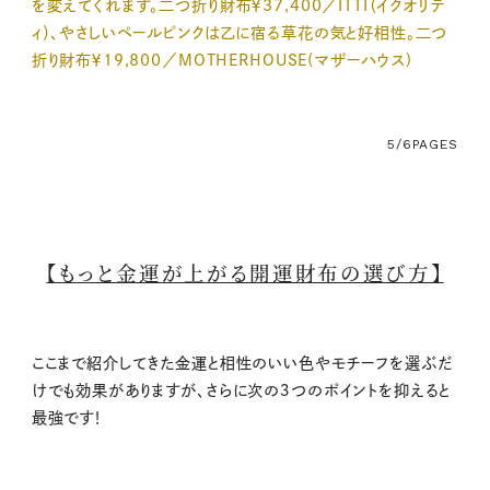
を変えてくれます。二つ折り財布￥37,400／ITTI（イクオリテ
ィ）、やさしいペールピンクは乙に宿る草花の気と好相性。二つ
折り財布￥19,800／MOTHERHOUSE(マザーハウス)
5/6
PAGES
【もっと金運が上がる開運財布の選び方】
ここまで紹介してきた金運と相性のいい色やモチーフを選ぶだ
けでも効果がありますが、さらに次の３つのポイントを抑えると
最強です！