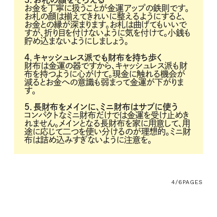
お金を丁寧に扱うことが金運アップの鉄則です。
お札の顔は揃えてきれいに整えるようにすると、
お金との縁が深まります。お札は曲げてもいいで
すが、折り目を付けないように気を付けて。小銭も
貯め込まないようにしましょう。
4．キャッシュレス派でも財布を持ち歩く
財布は金運の器ですから、キャッシュレス派も財
布を持つように心がけて。現金に触れる機会が
減るとお金への意識も弱まって金運が下がりま
す。
5．長財布をメインに、ミニ財布はサブに使う
コンパクトなミニ財布だけでは金運を受け止めき
れません。メインとなる長財布を家に用意して、用
途に応じて二つを使い分けるのが理想的。ミニ財
布は詰め込みすぎないように注意を。
4/6
PAGES