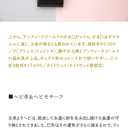
上から、アンティークゴールドのがま口がレトロ。がま口はガマカ
エルに通じ、お金が帰るとも言われています。長財布￥5,500
／ラミプリュス（フェリシモ）、艶やかな黒とアンティークゴールド
の留め具が上品。ボックス形のコイン入れで使いやすい。三つ
折り財布￥17,600／タイドウェイ（タイドウェイ原宿店）
■ヘビ革＆ヘビモチーフ
古来よりヘビは、脱皮して永遠に財を生み出し続ける金運の守
り神とされてきました。巳年はその運気がさらに強まるので、ラッ