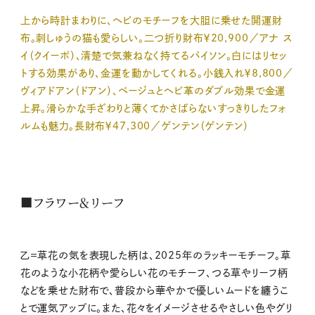
上から時計まわりに、ヘビのモチーフを大胆に乗せた開運財
布。刺しゅうの猫も愛らしい。二つ折り財布￥20,900／アナ ス
イ（クイーポ）、清楚で気兼ねなく持てるパイソン。白にはリセッ
トする効果があり、金運を動かしてくれる。小銭入れ￥8,800／
ヴィアドアン（ドアン）、ベージュとヘビ革のダブル効果で金運
上昇。滑らかな手ざわりと薄くてかさばらないすっきりしたフォ
ルムも魅力。長財布￥47,300／ゲンテン（ゲンテン）
■フラワー＆リーフ
乙＝草花の気を表現した柄は、2025年のラッキーモチーフ。草
花のような小花柄や愛らしい花のモチーフ、つる草やリーフ柄
などを乗せた財布で、普段から華やかで優しいムードを纏うこ
とで運気アップに。また、花々をイメージさせるやさしい色やグリ