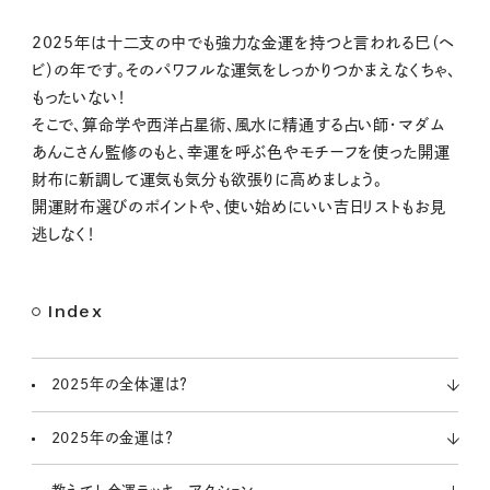
M
2025年は十二支の中でも強力な金運を持つと言われる巳（ヘ
u
ビ）の年です。そのパワフルな運気をしっかりつかまえなくちゃ、
t
もったいない！
e
そこで、算命学や西洋占星術、風水に精通する占い師・マダム
あんこさん監修のもと、幸運を呼ぶ色やモチーフを使った開運
財布に新調して運気も気分も欲張りに高めましょう。
開運財布選びのポイントや、使い始めにいい吉日リストもお見
逃しなく！
Index
2025年の全体運は？
2025年の金運は？