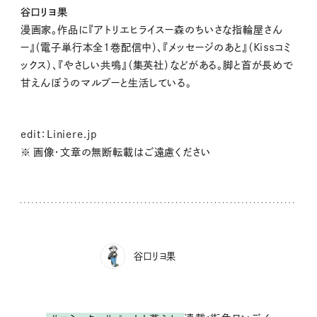
谷口リヨ果
漫画家。作品に『アトリエヒライスー森のちいさな指輪屋さん
ー』（電子単行本全1巻配信中）、『メッセージのあと』（Ｋｉｓｓコミ
ックス）、『やさしい共鳴』（集英社）などがある。脚と首が長めで
甘えんぼうのマルプーと生活している。
edit：Liniere.jp
※ 画像・文章の無断転載はご遠慮ください
谷口リヨ果