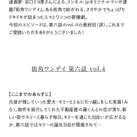
M
漫画家・谷口リヨ果さんによる、リンネル.jpオリジナルマンガ連
u
載『街角ワンデイ』。ある街角で紡がれる、ささやかでちょっぴり
t
ドキドキが詰まった人々とワンコの群像劇。
e
今回のエピソードは、第六話のvol.4の最終回（涙）。これまで
ご愛読いただきありがとうございました！
街角ワンデイ 第六話 vol.4
【ここまでのあらすじ】
元彼が残していった愛犬・モリーとともに引っ越しをした実蕗（み
ろ）。物件を紹介してくれた不動産屋の藤くんとの恋が実り、新
しい街でモリーと暮らす毎日。モリーを通じた出会いが広がるな
か、第六話ではモリーの誕生日会が開催されて…