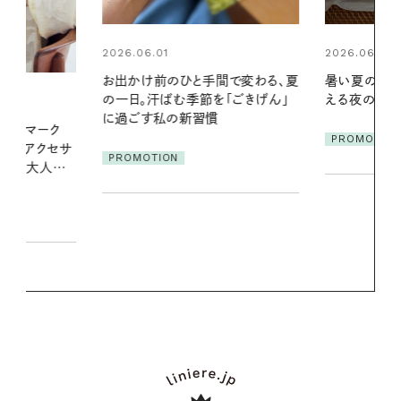
2026.06.01
2026.06.01
間で変わる、夏
暑い夏のナイトルーティン。私を整
真夏に向けて
「ごきげん」
える夜の爽やかご褒美ケア
やりジェルと
地よくうるお
ア
PROMOTION
PROMOTIO