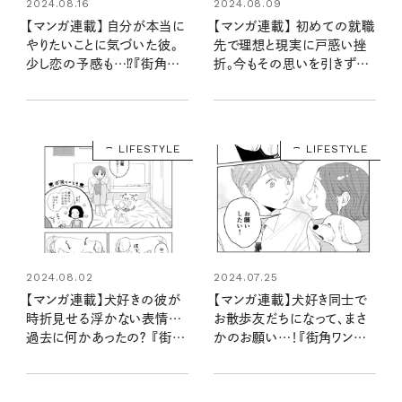
2024.08.16
2024.08.09
【マンガ連載】 自分が本当に
【マンガ連載】 初めての就職
やりたいことに気づいた彼。
先で理想と現実に戸惑い挫
少し恋の予感も…⁉『街角ワ
折。今もその思いを引きずっ
ンデイ』第二話 vol.4
ていて…『街角ワンデイ』第
二話 vol.3
LIFESTYLE
LIFESTYLE
2024.08.02
2024.07.25
【マンガ連載】犬好きの彼が
【マンガ連載】犬好き同士で
時折見せる浮かない表情…
お散歩友だちになって、まさ
過去に何かあったの？ 『街角
かのお願い…！『街角ワンデ
ワンデイ』第二話 vol.2
イ』第二話 vol.1