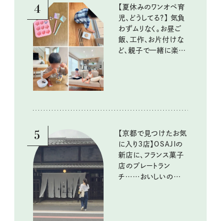
4
【夏休みのワンオペ育
児、どうしてる？】 気負
わずムリなく。お昼ご
飯、工作、お片付けな
ど、親子で一緒に楽し
める工夫
5
【京都で見つけたお気
に入り3店】OSAJIの
新店に、フランス菓子
店のプレートラン
チ……おいしいのんび
り街歩き。