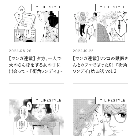
LIFESTYLE
LIFESTYLE
2024.08.29
2024.10.25
【マンガ連載】 夕方、一人で
【マンガ連載】ワンコの獣医さ
犬のさんぽをする女の子に
んとカフェでばったり！ 『街角
出会って…『街角ワンデイ』第
ワンデイ』第四話 vol.2
三話 vol.1
LIFESTYLE
LIFESTYLE