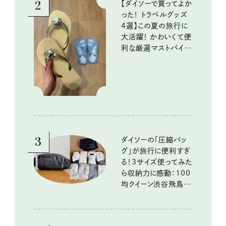
2
【ダイソーで買ってよか
った！ トラベルグッズ
4選】この夏の旅行に
大活躍！ かわいくて便
利な厳選マストバイア
イテム
3
ダイソーの「圧縮バッ
グ」が旅行に便利すぎ
る！3サイズ使ってみた
ら収納力に感動：100
均クイーン渋谷飛鳥の
『本当にいいもの』第
10回③