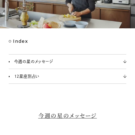
Index
M
u
t
今週の星のメッセージ
e
12星座別占い
今週の星のメッセージ