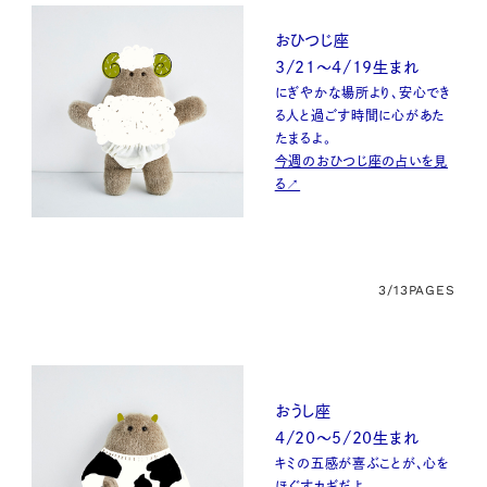
おひつじ座
3/21～4/19生まれ
にぎやかな場所より、安心でき
る人と過ごす時間に心があた
たまるよ。
今週のおひつじ座の占いを見
る↗
3/13
PAGES
おうし座
4/20～5/20生まれ
キミの五感が喜ぶことが、心を
ほぐすカギだよ。