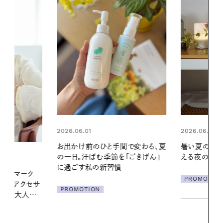
2026.06.01
2026.06.01
間で変わる、夏
暑い夏のナイトルーティン。私を整
真夏に向けて
「ごきげん」
える夜の爽やかご褒美ケア
やりジェルと
地よくうるお
ア
PROMOTION
PROMOTIO