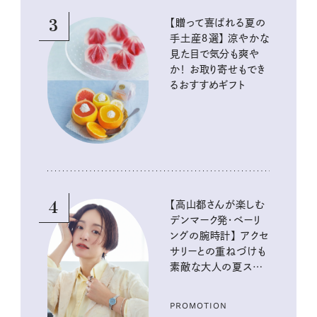
3
【贈って喜ばれる夏の
手土産８選】 涼やかな
見た目で気分も爽や
か！ お取り寄せもでき
るおすすめギフト
4
【高山都さんが楽しむ
デンマーク発・ベーリ
ングの腕時計】 アクセ
サリーとの重ねづけも
素敵な大人の夏スタイ
ル３選
PROMOTION