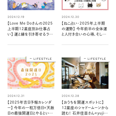
2024.12.19
2024.12.30
【Love Me Doさんの2025
【ねこ占い・2025年上半期
上半期12星座別お仕事占
の運勢】 今年前半の全体運
い】 運と縁を引き寄せるラブ
と人付き合いの心得、そして
ちゃんの星読み
12種のねこの運命は？
LIFESTYLE
LIFESTYLE
2024.12.31
2024.12.28
【2025年吉日予報カレンダ
【おうちを開運スポットに】
ー】 今年の一粒万倍日×天赦
12星座のシャドームーンから
日の最強開運日とやるといい
読む！ 石井佳苗さん×yujiさ