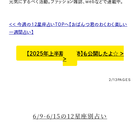
元気にするべく活動。ファッション雑誌、webなどで連載中。
＜＜ 今週の12星座占いTOPへ【おぱんつ君のわくわく楽しい
一週間占い】
【2025年上半期の運勢】も公開したよ☆ ＞
＞
2/13
PAGES
6/9-6/15の12星座別占い