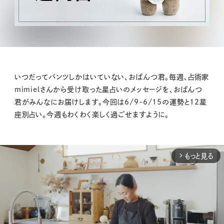
いつだってパンツしかはいていない、おぱんつ君。毎週、占術家
mimielさんから受け取った星占いのメッセージを、おぱんつ
君がみんなにお届けします。今回は6/9-6/15の運勢と12星
座別占い。今週もわくわく楽しく過ごせますように。
もっと見る
arrow_forward_ios