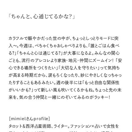
「ちゃんと、心通じてるかな？」
カラフルで賑やかだった世の中が、ちょっとしっとりモードに突
入〜。今週は、ぺちゃくちゃおしゃべりよりも、「誰とごはん食べ
る？」「ちゃんと心は通じてる？」が大事になるよ。みんなの関心
ごとも、流行のアレコレより家族・地元・仲間にズームイン！ 「安
心できる場所をつくりたい」「大切な人を守りたい」って気持ち
が高まる時期だから、涙もろくなったり、妙にやさしくなっちゃっ
たりすることもあるみたい。週の後半には「もっと自由な関係性
がいいかも？」って新しい風も吹いてくるかもね。ちょっと先の未
来を、気の合う仲間と一緒にのぞいてみるのがラッキー！
［mimielさんprofile］
タロット＆西洋占星術師、ライター。ファッション×占いで女性を