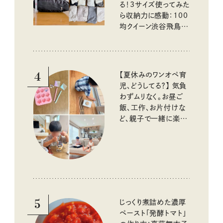
る！3サイズ使ってみた
ら収納力に感動：100
均クイーン渋谷飛鳥の
『本当にいいもの』第
10回③
4
【夏休みのワンオペ育
児、どうしてる？】 気負
わずムリなく。お昼ご
飯、工作、お片付けな
ど、親子で一緒に楽し
める工夫
5
じっくり煮詰めた濃厚
ペースト「発酵トマト」