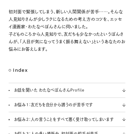
M
初対面で緊張してしまう、新しい人間関係が苦手……。そんな
u
人見知りさんが少しラクになるための考え方のコツを、エッセ
t
イ漫画家・わたなべぽんさんに伺いました。
e
子どものころから人見知りで、友だちも少なかったというぽんさ
んが、「人目が気になってうまく振る舞えない」というあなたのお
悩みにお答えします。
Index
お話を聞いた わたなべぽんさんProfile
お悩み１：友だちを自分から誘うのが苦手です
お悩み２：人の言うことをすべて悪く受け取ってしまいます
お悩み３：人の多い場所や、初対面の相手が苦手