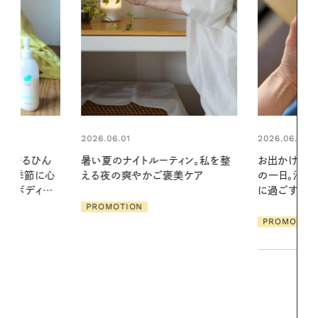
2026.06.01
2026.07.24
ィン。私を整
お出かけ前のひと手間で変わる、夏
夏の髪と心が
美ケア
の一日。汗ばむ季節を「ごきげん」
る【大人気の
に過ごす私の新習慣
1本で汗ばむ
PROMOTION
PROMOTIO