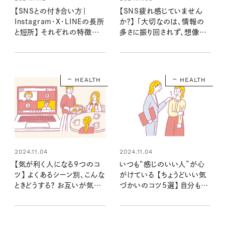
【SNSとの付き合い方｜
【SNS疲れ感じていません
Instagram・X・LINEの長所
か？】 「大切なのは、情報の
と短所】 それぞれの特徴を
多さに振り回されず、想像力
知って上手な距離感、活用法
と自分の軸を持つこと」
を探ろう！
HEALTH
HEALTH
2024.11.04
2024.11.04
【気が利く人になる9つのコ
いつも“感じのいい人”が心
ツ】 よくあるシーン別、こんな
がけている 【ちょうどいい気
ときどうする？ お互いが気持
づかいのコツ5選】 自分も相
ちよくなる気づかい
手も居心地のいい関係性に！