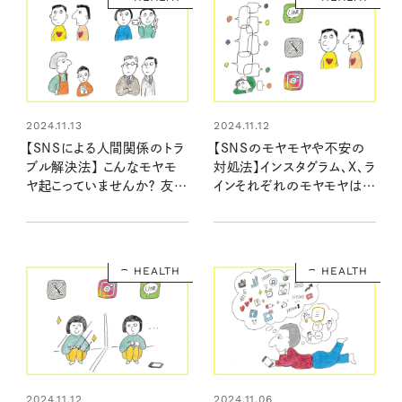
2024.11.13
2024.11.12
【SNSによる人間関係のトラ
【SNSのモヤモヤや不安の
ブル解決法】 こんなモヤモ
対処法】インスタグラム、X、ラ
ヤ起こっていませんか？ 友
インそれぞれのモヤモヤはこ
人・仕事・パートナー・親子で
うして払拭！
よくあるケースに向き合って
みよう
HEALTH
HEALTH
2024.11.12
2024.11.06