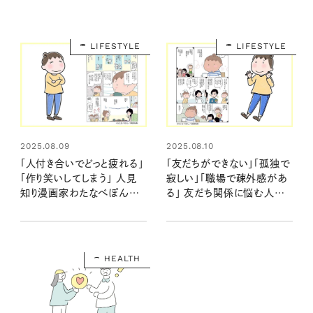
LIFESTYLE
LIFESTYLE
2025.08.09
2025.08.10
「人付き合いでどっと疲れる」
「友だちができない」「孤独で
「作り笑いしてしまう」 人見
寂しい」「職場で疎外感があ
知り漫画家わたなべぽんさ
る」 友だち関係に悩む人に、
んに聞く、人間関係がラクに
人見知り漫画家わたなべぽ
なるヒント
んさんがアドバイス
HEALTH