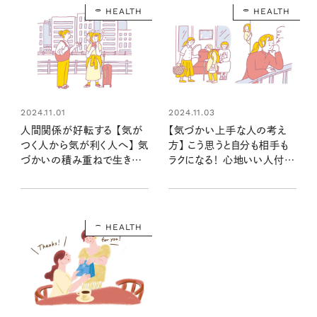
HEALTH
HEALTH
2024.11.01
2024.11.03
人間関係が好転する 【気が
【気づかい上手な人の考え
つく人から気が利く人へ】 気
方】 こう思うと自分も相手も
づかいの積み重ねで生きや
ラクになる！ 心地いい人付き
すい人生に！
合いの距離感とは
HEALTH