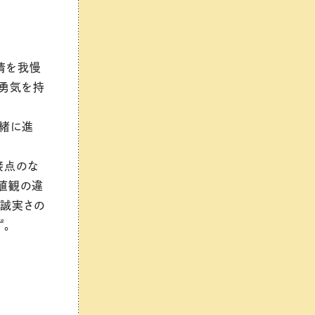
情を我慢
る勇気を持
一緒に進
接点のな
値観の違
と誠実さの
。