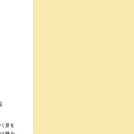
論
やく芽を
には静か