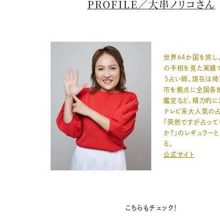
PROFILE／大串ノリコさん
世界64か国を旅し
の手相を見た実績
う占い師。現在は
市を拠点に全国各
鑑定など、精力的に
テレビ系大人気の
「突然ですが占って
か？」のレギュラー
る。
公式サイト
こちらもチェック！