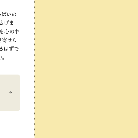
っぱいの
広げま
を心の中
き寄せら
るはずで
で。