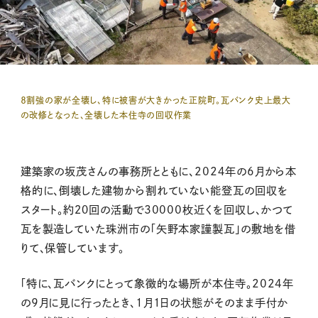
８割強の家が全壊し、特に被害が大きかった正院町。瓦バンク史上最大
の改修となった、全壊した本住寺の回収作業
建築家の坂茂さんの事務所とともに、202４年の6月から本
格的に、倒壊した建物から割れていない能登瓦の回収を
スタート。約２０回の活動で30000枚近くを回収し、かつて
瓦を製造していた珠洲市の「矢野本家謹製瓦」の敷地を借
りて、保管しています。
「特に、瓦バンクにとって象徴的な場所が本住寺。2024年
の9月に見に行ったとき、1月1日の状態がそのまま手付か