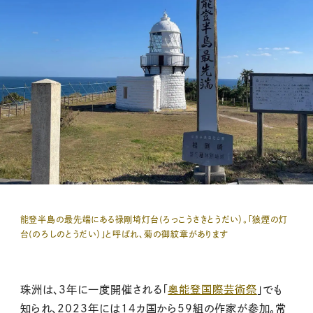
能登半島の最先端にある
禄剛埼灯台(ろっこうさきとうだい）。「狼煙の灯
台(のろしのとうだい）」と呼ばれ、菊の御紋章があります
珠洲は、3年に一度開催される「
奥能登国際芸術祭
」でも
知られ、2023年には14カ国から59組の作家が参加。常