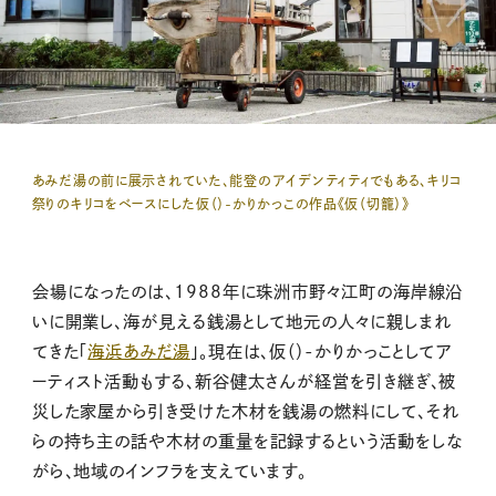
あみだ湯の前に展示されていた、能登のアイデンティティでもある、キリコ
祭りのキリコをベースにした仮（）-かりかっこの作品《仮（切籠）》
会場になったのは、1988年に珠洲市野々江町の海岸線沿
いに開業し、海が見える銭湯として地元の人々に親しまれ
てきた「
海浜あみだ湯
」。現在は、仮（）-かりかっことしてア
ーティスト活動もする、新谷健太さんが経営を引き継ぎ、被
災した家屋から引き受けた木材を銭湯の燃料にして、それ
らの持ち主の話や木材の重量を記録するという活動をしな
がら、地域のインフラを支えています。