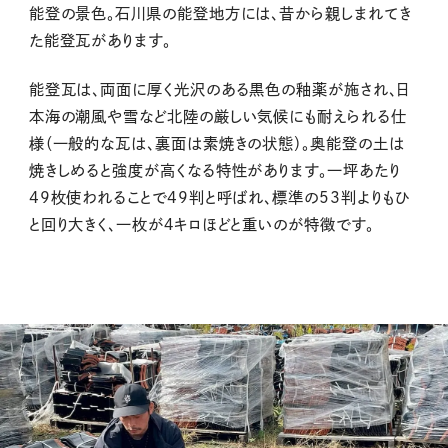
能登の景色。石川県の能登地方には、昔から親しまれてき
た能登瓦があります。
能登瓦は、両面に厚く光沢のある黒色の釉薬が施され、日
本海の潮風や雪など北陸の厳しい気候にも耐えられる仕
様（一般的な瓦は、裏面は素焼きの状態）。奥能登の土は
焼きしめると強度が高くなる特性があります。一坪あたり
49枚使われることで49判と呼ばれ、標準の53判よりもひ
と回り大きく、一枚が４キロほどと重いのが特徴です。