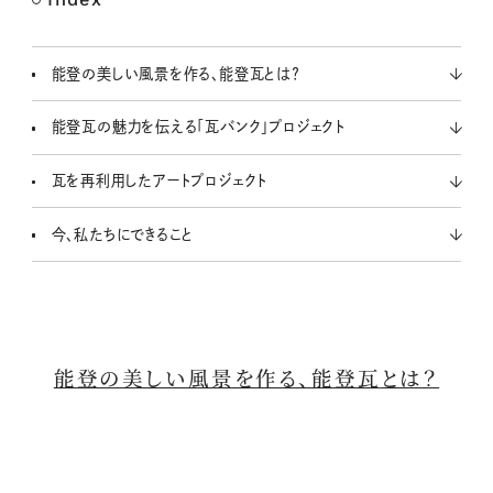
M
u
t
能登の美しい風景を作る、能登瓦とは？
e
能登瓦の魅力を伝える「瓦バンク」プロジェクト
瓦を再利用したアートプロジェクト
今、私たちにできること
能登の美しい風景を作る、
能登瓦
とは？