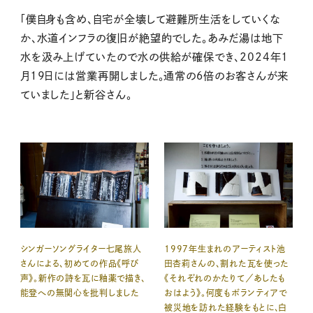
「僕自身も含め、自宅が全壊して避難所生活をしていくな
か、水道インフラの復旧が絶望的でした。あみだ湯は地下
水を汲み上げていたので水の供給が確保でき、2024年1
月19日には営業再開しました。通常の６倍のお客さんが来
ていました」と新谷さん。
シンガーソングライター七尾旅人
1997年生まれのアーティスト
池
さんによる、初めての作品《呼び
田杏莉
さんの、割れた瓦を使った
声》。新作の詩を瓦に釉薬で描き、
《
それぞれのかたりて／あしたも
能登への無関心を批判しました
おはよう》
。何度もボランティアで
被災地を訪れた経験をもとに、白