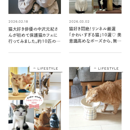
2026.03.02
2026.02.18
猫好き悶絶！リンネル厳選
猫大好き俳優の中沢元紀さ
「かわいすぎる猫」10選♡ 美
んが初めて保護猫カフェに
意識高めなポーズから、無防
行ってみました。約10匹の猫
備なあくびまで
に囲まれて…！？
LIFESTYLE
LIFESTYLE