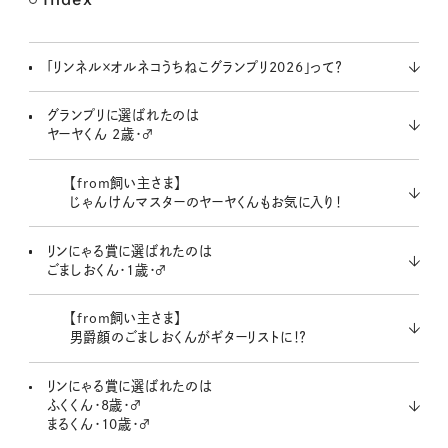
M
u
t
「リンネル×オルネコうちねこグランプリ2026」って？
e
グランプリに選ばれたのは
ヤーヤくん 2歳・♂
【from飼い主さま】
じゃんけんマスターのヤーヤくんもお気に入り！
リンにゃる賞に選ばれたのは
ごましおくん・1歳・♂
【from飼い主さま】
男爵顔のごましおくんがギターリストに！？
リンにゃる賞に選ばれたのは
ふくくん・8歳・♂
まるくん・10歳・♂