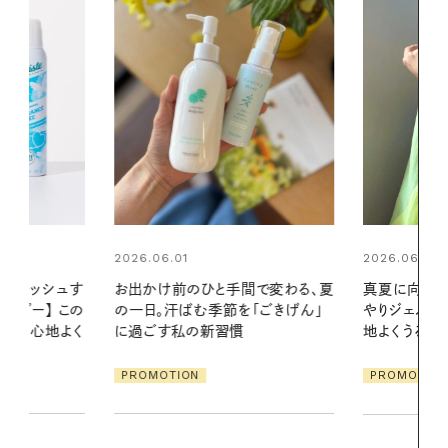
2026.06.01
2026.06.01
間で変わる、夏
真夏に向けて、ハーブが香るひん
暑い夏のナイ
「ごきげん」
やりジェルと出合う。暑い季節に心
える夜の爽
地よくうるおう、軽やかなボディケ
ア
PROMOTIO
PROMOTION