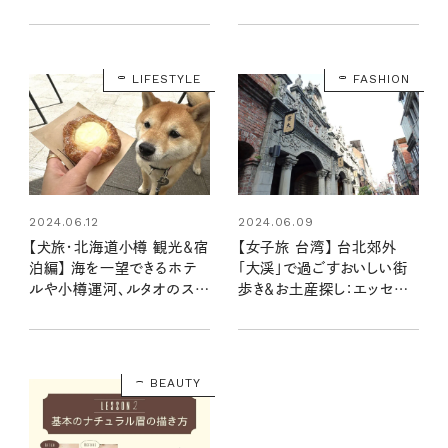
トラベル&アウトドアポーチ
年8月号・8月号増刊】
（6/20発売リンネル2024
年8月号）
LIFESTYLE
FASHION
2024.06.12
2024.06.09
【犬旅・北海道小樽 観光＆宿
【女子旅 台湾】 台北郊外
泊編】 海を一望できるホテ
「大渓」で過ごすおいしい街
ルや小樽運河、ルタオのスイ
歩き＆お土産探し：エッセイ
ーツを満喫！：豆柴・まもるく
スト柳沢小実さんの台湾旅
んの旅日記
行記 第３話
BEAUTY