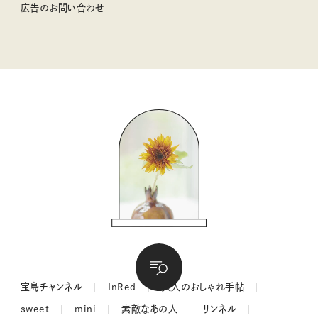
猫と一緒に心地いい暮らし
広告のお問い合わせ
valoさんのかわいいもの探し
tsukuru & Lin. ツクルアンドリン
kippis（キッピス）
暮らしの時産テクニック
バッグの中身
コウケンテツのヒトワザ巡り
ノーラのフィンランド旅気分
街角ワンデイ
ドーナツハント
吉田羊さんの着物と12のアソビゴコロ
長谷川あかりさんの今週もお疲れ様つまみ
宝島チャンネル
InRed
大人のおしゃれ手帖
sweet
mini
素敵なあの人
リンネル