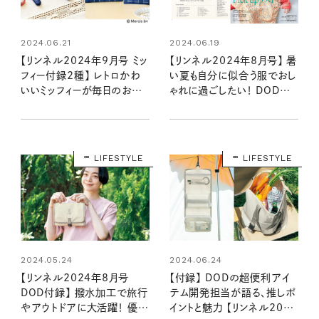
2024.06.21
2024.06.19
【リンネル2024年9月号 ミッ
【リンネル2024年8月号】 暑
フィー付録2種】 レトロかわ
い夏も自分に似合う服でおし
いいミッフィーが毎日のお供
ゃれに過ごしたい！ DOD付
に！ 2アイテムの魅力をいち
録＆編集部おすすめ特集を
早くお届け（7/20発売リン
最速レポート＜6月20日発売
ネル2024年9月号・9月号増
8月号＞
刊）
LIFESTYLE
LIFESTYLE
2024.05.24
2024.06.24
【リンネル2024年8月号
【付録】 DODの超便利アイ
DOD付録】 撥水加工で旅行
テム開発担当が語る、推しポ
やアウトドアに大活躍！ 優秀
イントと魅力 【リンネル2024