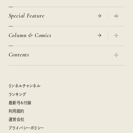
Special Feature
真夏のひんやりグッズ 2026
大人のリュック探し 2026SS
Column & Comics
ニトリ・イケア・無印良品で賢くおしゃれなインテリア
2026年春夏 トレンドファッションニュース
この春ほしい大人のスニーカー 2026春夏
2026年下半期占い大特集
絶品、お餅レシピ大集合！
Contents
女子旅おすすめスポット 暮らすように心地いいリンネル旅ガイ
ぐれいさん
ド
本当に使える「旅道具」
明日もいい日になりますように
幸せな老後のための リンネルマネー講座
世界のサンタさんに会って来た！
清水みさとの食いしんぼう寄り道サウナ
リンネルおしゃれファッションスナップ
私の住むまち、好きな場所。LOCAL LIFE REPORT
ときめく冬の贈りもの
クグロフの猫
リンネル暮らし部
リンネルチャンネル
リンネル 暮らしの道具大賞
クラフトビール案内
中沢元紀の板前さん入門
リンネルチャンネル
ランキング
ナチュラルメイクレッスン
母の日に贈りたい、お花モチーフのアイテム
空想喫茶トラノコクさんのあの店この店、喫茶訪問日記
おぱんつ君のわくわく楽しい一週間占い
最新号&付録
喜ばれる贈り物手帖
うちねこグランプリ2026、発表！
圷みほさんのゆるっと週末キャンプ通信
毎日が心地よくなるリンネルタロット
利用規約
2026年上半期占い大特集
豆柴・まもるくんの旅日記
運営会社
2025年下半期占い大特集
柳沢小実さんのお散歩するようなゆるり旅
プライバシーポリシー