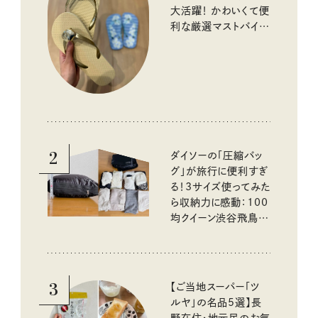
大活躍！ かわいくて便
利な厳選マストバイア
イテム
2
ダイソーの「圧縮バッ
グ」が旅行に便利すぎ
る！3サイズ使ってみた
ら収納力に感動：100
均クイーン渋谷飛鳥の
『本当にいいもの』第
10回③
3
【ご当地スーパー「ツ
ルヤ」の名品5選】長
野在住・地元民のお気