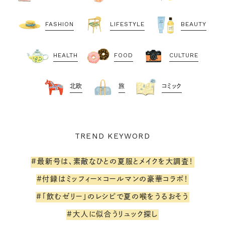
FASHION
LIFESTYLE
BEAUTY
HEALTH
FOOD
CULTURE
北欧
旅
コミック
TREND KEYWORD
#最新号は、素敵なひとの夏服とメイクを大調査！
#付録はミッフィー×コールマンの豪華コラボ！
#「飲むゼリー」のレシピで夏の喉をうるおそう
#大人に似合うリュック探し