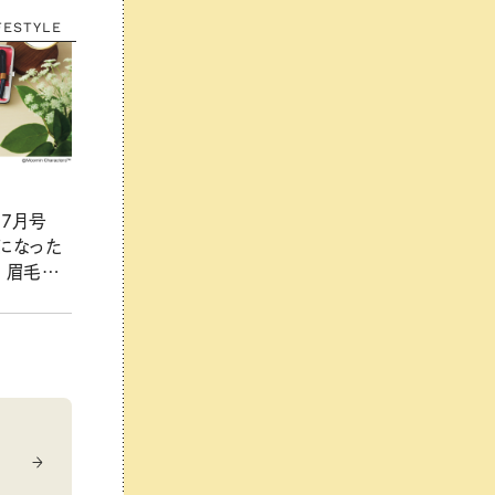
FESTYLE
年7月号
気になった
 眉毛の
（5/20
4年7月