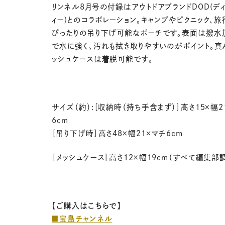
リンネル8月号の付録はアウトドアブランドDOD(デ
ィー)とのコラボレーション。キャンプやピクニック、旅
ぴったりの吊り下げ可能なポーチです。表面は撥水
で水に強く、汚れも拭き取りやすいのがポイント。真
ッシュケースは着脱可能です。
サイズ（約）:［収納時（持ち手含まず）］高さ15×幅2
6cm
［吊り下げ時］高さ48×幅21×マチ6cm
［メッシュケース］高さ12×幅19cm（すべて編集部
【ご購入はこちらで】
■宝島チャンネル