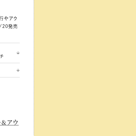
旅行やアウ
/20発売
ーチ
ル&アウ