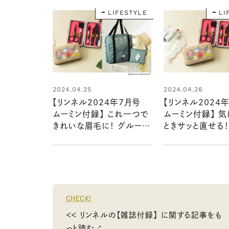
LIFESTYLE
LI
2024.04.25
2024.04.26
【リンネル2024年7月号
【リンネル2024
ムーミン付録】 これ一つで
ムーミン付録】 
きれいな眉毛に！ グルーミ
ときサッと直せる！
ングセットと旅行のお供に
グルーミングセット
ぴったりなボストンバッグ
発売リンネル202
2アイテムの魅力をいち早
号）
くお届け（5/20発売リンネ
ル2024年7月号・7月号増
刊）
CHECK!
＜＜ リンネルの【雑誌付録】 に関する記事をも
っと読む↗