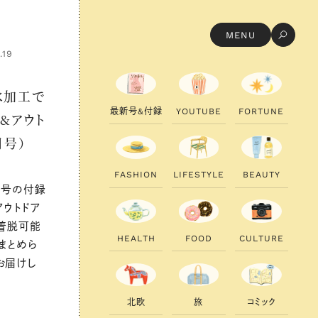
MENU
.19
撥水加工で
最
新
号
&
付
録
Y
O
U
T
U
B
E
F
O
R
T
U
N
E
&アウト
月号）
F
A
S
H
I
O
N
L
I
F
E
S
T
Y
L
E
B
E
A
U
T
Y
8月号の付録
アウトドア
で着脱可能
H
E
A
L
T
H
F
O
O
D
C
U
L
T
U
R
E
まとめら
お届けし
北
欧
旅
コ
ミ
ッ
ク