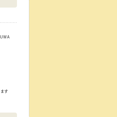
：UTUWA
ります