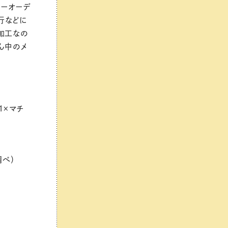
ィーオーデ
行などに
加工なの
ん中のメ
1×マチ
調べ）