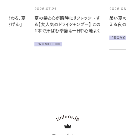
2026.06.01
2026.06.01
リフレッシュす
暑い夏のナイトルーティン。私を整
真夏に向けて
ンプー】 この
える夜の爽やかご褒美ケア
やりジェルと
一日中心地よく
地よくうるお
ア
PROMOTION
PROMOTIO