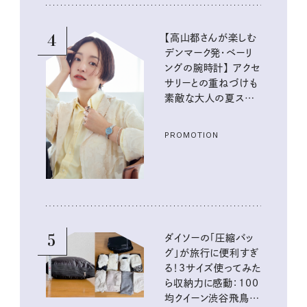
4
【高山都さんが楽しむ
デンマーク発・ベーリ
ングの腕時計】 アクセ
サリーとの重ねづけも
素敵な大人の夏スタイ
ル３選
PROMOTION
5
ダイソーの「圧縮バッ
グ」が旅行に便利すぎ
る！3サイズ使ってみた
ら収納力に感動：100
均クイーン渋谷飛鳥の