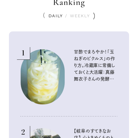
Ranking
DAILY
/
WEEKLY
1
甘酢でまろやか！「玉
ねぎのピクルス」の作
り方。冷蔵庫に常備し
ておくと大活躍：真藤
舞衣子さんの発酵と
酸味の仕込みごはん
2
【岐阜のすてきなお
店】 心ときめくものと、