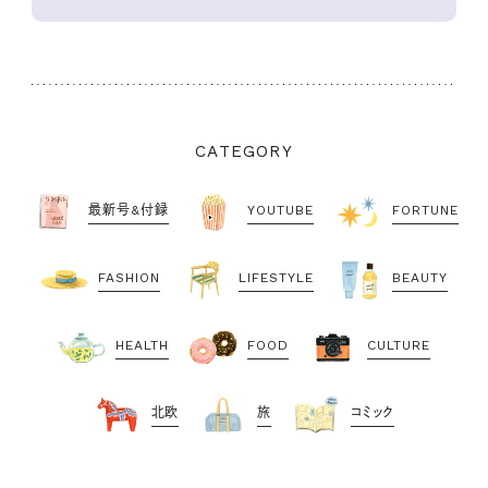
CATEGORY
最新号&付録
YOUTUBE
FORTUNE
FASHION
LIFESTYLE
BEAUTY
HEALTH
FOOD
CULTURE
北欧
旅
コミック