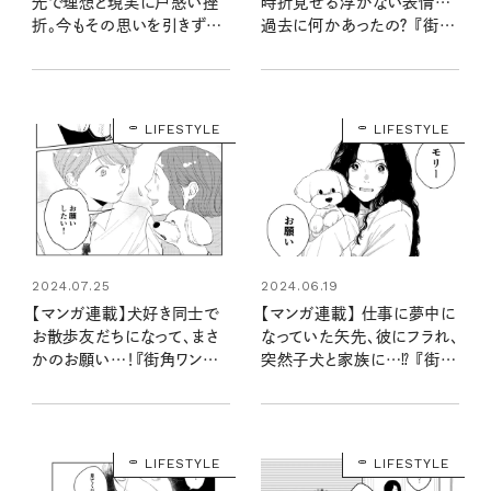
先で理想と現実に戸惑い挫
時折見せる浮かない表情…
折。今もその思いを引きずっ
過去に何かあったの？ 『街角
ていて…『街角ワンデイ』第
ワンデイ』第二話 vol.2
二話 vol.3
LIFESTYLE
LIFESTYLE
2024.06.19
2024.07.25
【マンガ連載】 仕事に夢中に
【マンガ連載】犬好き同士で
なっていた矢先、彼にフラれ、
お散歩友だちになって、まさ
突然子犬と家族に…⁉ 『街角
かのお願い…！『街角ワンデ
ワンデイ』第一話 vol.1
イ』第二話 vol.1
LIFESTYLE
LIFESTYLE