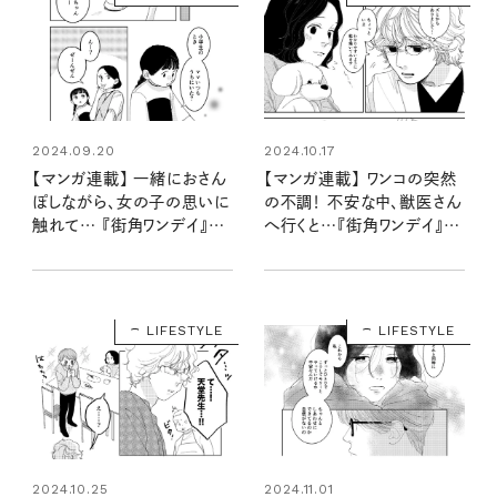
2024.09.20
2024.10.17
【マンガ連載】 一緒におさん
【マンガ連載】 ワンコの突然
ぽしながら、女の子の思いに
の不調！ 不安な中、獣医さん
触れて… 『街角ワンデイ』第
へ行くと…『街角ワンデイ』第
三話 vol.4
四話 vol.1
LIFESTYLE
LIFESTYLE
2024.10.25
2024.11.01