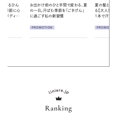
間で変わる、夏
夏の髪と心が瞬時にリフレッシュす
「ごきげん」
る【大人気のドライシャンプー】 この
2026.07.21
1本で汗ばむ季節も一日中心地よく
【高山都さん
発・ベーリングの
PROMOTION
リーとの重ね
夏スタイル３
PROMOTIO
Ranking