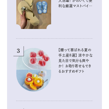
大活躍！ かわいくて便
利な厳選マストバイア
イテム
3
【贈って喜ばれる夏の
手土産８選】 涼やかな
見た目で気分も爽や
か！ お取り寄せもでき
るおすすめギフト