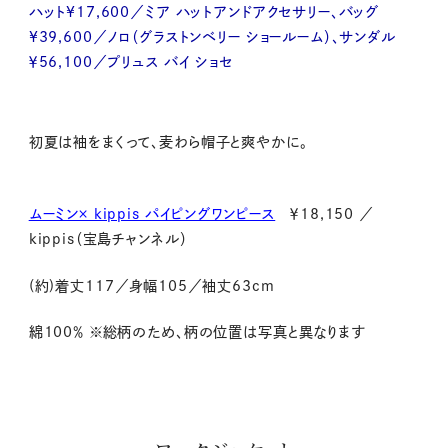
ハット¥17,600／ミア ハットアンドアクセサリー、バッグ
¥39,600／ノロ（グラストンベリー ショールーム）、サンダル
￥56,100／プリュス バイ ショセ
初夏は袖をまくって、麦わら帽子と爽やかに。
ムーミン× kippis パイピングワンピース
￥
18,150
／
kippis
（宝島チャンネル）
(約
)
着丈
117
／身幅
105
／袖丈
63cm
綿
100
％ ※総柄のため、柄の位置は写真と異なります