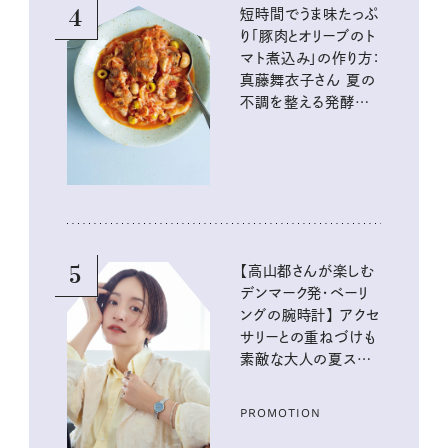
4
短時間でうま味たっぷ
り「豚肉とオリーブのト
マト煮込み」の作り方：
真藤舞衣子さん 夏の
不調を整える発酵レ
シピ
5
【高山都さんが楽しむ
デンマーク発・ベーリ
ングの腕時計】 アクセ
サリーとの重ねづけも
素敵な大人の夏スタイ
ル３選
PROMOTION