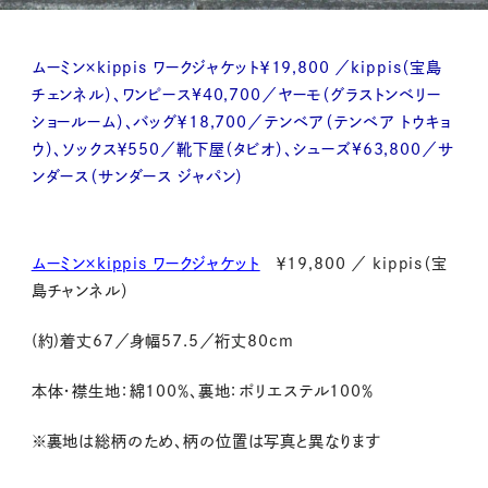
ムーミン×kippis ワークジャケット￥19,800 ／kippis（宝島
チェンネル）、ワンピース¥40,700／ヤーモ（グラストンベリー
ショールーム）、バッグ￥18,700／テンベア（テンベア トウキョ
ウ）、ソックス￥550／靴下屋（タビオ）、シューズ¥63,800／サ
ンダース（サンダース ジャパン）
ムーミン×kippis ワークジャケット
￥19,800
／
kippis
（宝
島チャンネル）
(約
)
着丈
67
／身幅
57.5
／裄丈
80cm
本体・襟生地：綿
100
％、裏地：ポリエステル
100
％
※裏地は総柄のため、柄の位置は写真と異なります