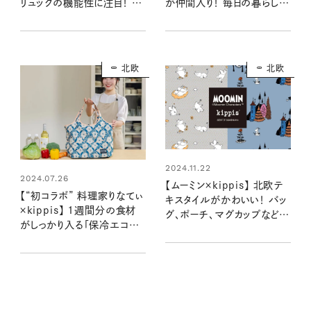
が仲間入り！ 毎日の暮らしが
リュックの機能性に注目！ シ
ちょっと素敵になる壁紙に注
ンプルな装いに映える北欧
目
柄がかわいい
北欧
北欧
2024.11.22
2024.07.26
【ムーミン×kippis】 北欧テ
【“初コラボ” 料理家りなてぃ
キスタイルがかわいい！ バッ
×kippis】 1週間分の食材
グ、ポーチ、マグカップなどが
がしっかり入る「保冷エコバ
揃うコラボ第3弾がアツイ
ッグ」のココがすごい！