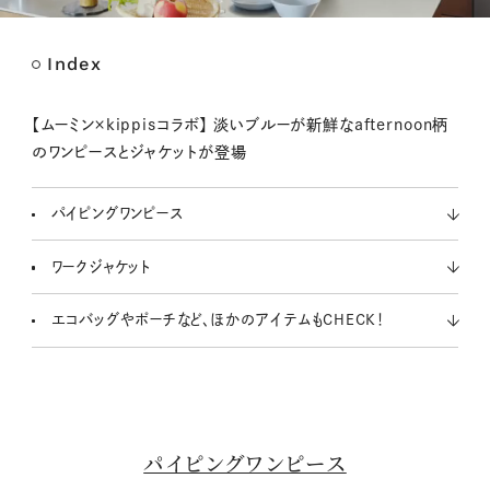
Index
M
u
t
【ムーミン×kippisコラボ】 淡いブルーが新鮮なafternoon柄
e
のワンピースとジャケットが登場
パイピングワンピース
ワークジャケット
エコバッグやポーチなど、ほかのアイテムもCHECK！
パイピングワンピース