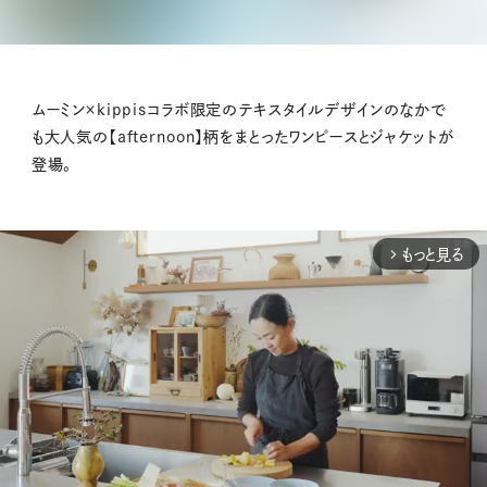
ムーミン×kippisコラボ限定のテキスタイルデザインのなかで
も大人気の【afternoon】柄をまとったワンピースとジャケットが
登場。
もっと見る
arrow_forward_ios