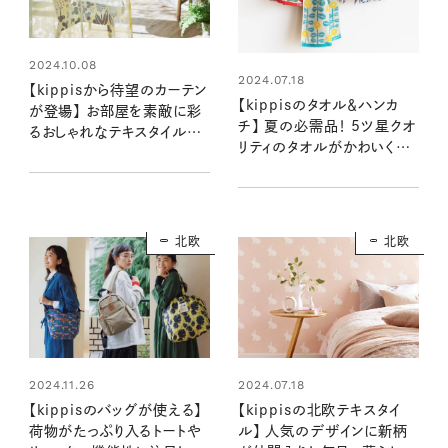
2024.10.08
2024.07.18
【kippisから待望のカーテン
【kippisのタオル＆ハンカ
が登場】 お部屋を素敵に彩
チ】 夏の必需品！ 5ツ星クオ
るおしゃれなテキスタイルが
リティのタオルがかわいくて
かわいい ！ インテリアに取り
本当に気持ちいい
入れたい「北欧カーテン」
北欧
北欧
2024.07.18
2024.11.26
【kippisの北欧テキスタイ
【kippisのバッグが使える】
ル】 人気のデザインに新柄
荷物がたっぷり入るトートや