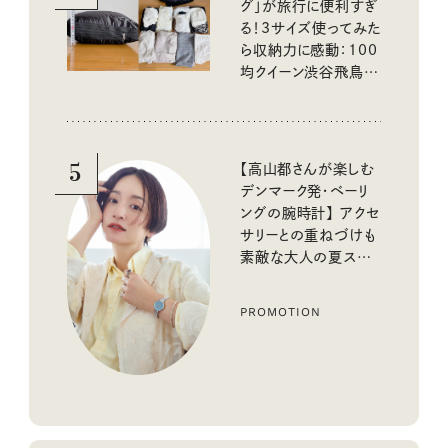
グ」が旅行に便利すぎ
る！3サイズ使ってみた
ら収納力に感動：100
均クイーン渋谷飛鳥の
『本当にいいもの』第
10回③
5
【高山都さんが楽しむ
デンマーク発・ベーリ
ングの腕時計】 アクセ
サリーとの重ねづけも
素敵な大人の夏スタイ
ル３選
PROMOTION