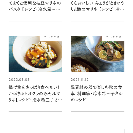
ておくと便利な枝豆マリネの
くらおいしい みょうがときゅう
パスタ 【レシピ・冷水希三子
りと鰆のマリネ 【レシピ・冷水
さん】
希三子さん】
FOOD
FOOD
2023.05.08
2021.11.12
揚げ物をさっぱり食べたい！
異素材の器で楽しむ秋の食
かぼちゃとオクラのみぞれマ
卓：料理家・冷水希三子さん
リネ【レシピ・冷水希三子さ
のレシピ
ん】