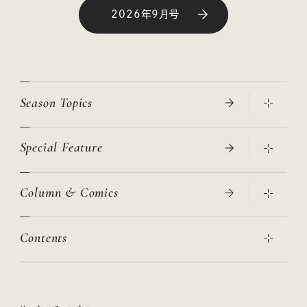
2026年9月号
Season Topics
Special Feature
真夏のひんやりグッズ 2026
大人のリュック探し 2026SS
Column & Comics
ニトリ・イケア・無印良品で賢くおしゃれなインテリア
2026年春夏 トレンドファッションニュース
この春ほしい大人のスニーカー 2026春夏
2026年下半期占い大特集
絶品、お餅レシピ大集合！
Contents
女子旅おすすめスポット 暮らすように心地いいリンネル旅ガイ
ぐれいさん
ド
本当に使える「旅道具」
明日もいい日になりますように
幸せな老後のための リンネルマネー講座
世界のサンタさんに会って来た！
清水みさとの食いしんぼう寄り道サウナ
リンネルおしゃれファッションスナップ
私の住むまち、好きな場所。LOCAL LIFE REPORT
ときめく冬の贈りもの
クグロフの猫
リンネル暮らし部