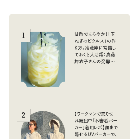
1
甘酢でまろやか！「玉
ねぎのピクルス」の作
り方。冷蔵庫に常備し
ておくと大活躍：真藤
舞衣子さんの発酵と
酸味の仕込みごはん
2
【ワークマンで売り切
れ続出中「不審者パー
カー」着用レポ】顔まで
隠せるUVパーカーで、