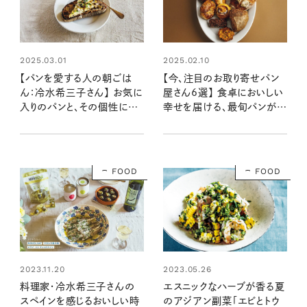
2025.03.01
2025.02.10
【パンを愛する人の朝ごは
【今、注目のお取り寄せパン
ん：冷水希三子さん】 お気に
屋さん6選】 食卓においしい
入りのパンと、その個性に合
幸せを届ける、最旬パンが大
うレシピ
集合！
FOOD
FOOD
2023.05.26
2023.11.20
エスニックなハーブが香る夏
料理家・冷水希三子さんの
のアジアン副菜「エビとトウ
スペインを感じるおいしい時