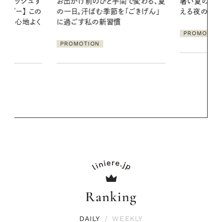
間で変わる、夏
暑い夏のナイトルーティン。私を整
真夏に向けて
「ごきげん」
える夜の爽やかご褒美ケア
やりジェルと
地よくうるお
ア
PROMOTION
PROMOTIO
Ranking
DAILY
/
WEEKLY