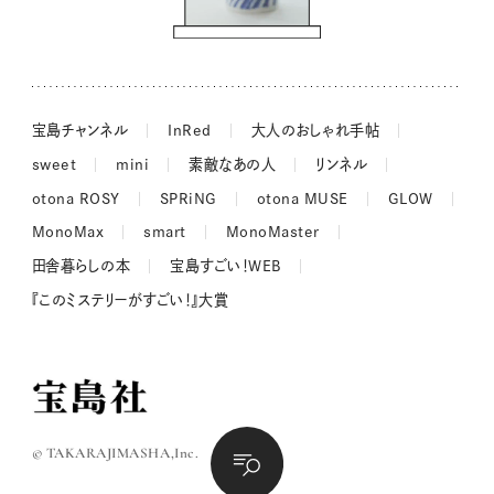
吉田羊さんの着物と12のアソビゴコロ
長谷川あかりさんの今週もお疲れ様つまみ
宝島チャンネル
InRed
大人のおしゃれ手帖
sweet
mini
素敵なあの人
リンネル
otona ROSY
SPRiNG
otona MUSE
GLOW
MonoMax
smart
MonoMaster
田舎暮らしの本
宝島すごい！WEB
『このミステリーがすごい！』大賞
© TAKARAJIMASHA,Inc.