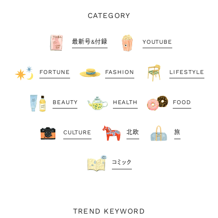
CATEGORY
最新号&付録
YOUTUBE
FORTUNE
FASHION
LIFESTYLE
BEAUTY
HEALTH
FOOD
CULTURE
北欧
旅
コミック
TREND KEYWORD