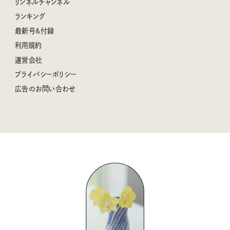
リンネルチャンネル
リンネル 暮らしの道具大賞
クラフトビール案内
中沢元紀の板前さん入門
リンネルチャンネル
ランキング
ナチュラルメイクレッスン
母の日に贈りたい、お花モチーフのアイテム
空想喫茶トラノコクさんのあの店この店、喫茶訪問日記
おぱんつ君のわくわく楽しい一週間占い
最新号&付録
喜ばれる贈り物手帖
うちねこグランプリ2026、発表！
圷みほさんのゆるっと週末キャンプ通信
毎日が心地よくなるリンネルタロット
利用規約
2026年上半期占い大特集
豆柴・まもるくんの旅日記
運営会社
2025年下半期占い大特集
柳沢小実さんのお散歩するようなゆるり旅
プライバシーポリシー
猫と一緒に心地いい暮らし
広告のお問い合わせ
valoさんのかわいいもの探し
tsukuru & Lin. ツクルアンドリン
kippis（キッピス）
暮らしの時産テクニック
バッグの中身
コウケンテツのヒトワザ巡り
ノーラのフィンランド旅気分
街角ワンデイ
ドーナツハント