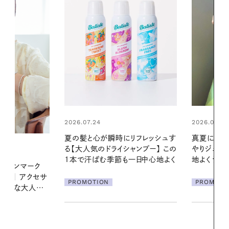
2026.07.24
2026.06.01
夏の髪と心が瞬時にリフレッシュす
真夏に向けて
る【大人気のドライシャンプー】 この
やりジェルと
1本で汗ばむ季節も一日中心地よく
地よくうるお
デンマーク
ア
クセサ
PROMOTION
PROMOTIO
素敵な大人の