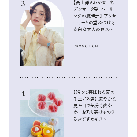
3
【高山都さんが楽しむ
デンマーク発・ベーリ
ングの腕時計】 アクセ
サリーとの重ねづけも
素敵な大人の夏スタイ
ル３選
PROMOTION
4
【贈って喜ばれる夏の
手土産８選】 涼やかな
見た目で気分も爽や
か！ お取り寄せもでき
るおすすめギフト