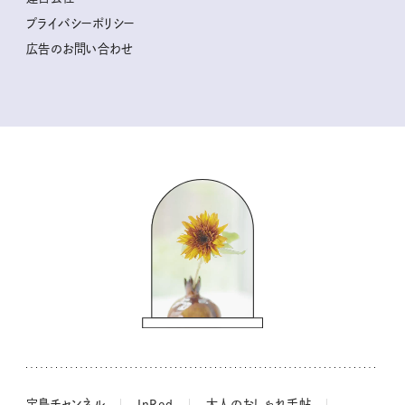
2025年下半期占い大特集
柳沢小実さんのお散歩するようなゆるり旅
プライバシーポリシー
猫と一緒に心地いい暮らし
広告のお問い合わせ
valoさんのかわいいもの探し
tsukuru & Lin. ツクルアンドリン
kippis（キッピス）
暮らしの時産テクニック
バッグの中身
コウケンテツのヒトワザ巡り
ノーラのフィンランド旅気分
街角ワンデイ
ドーナツハント
吉田羊さんの着物と12のアソビゴコロ
長谷川あかりさんの今週もお疲れ様つまみ
宝島チャンネル
InRed
大人のおしゃれ手帖