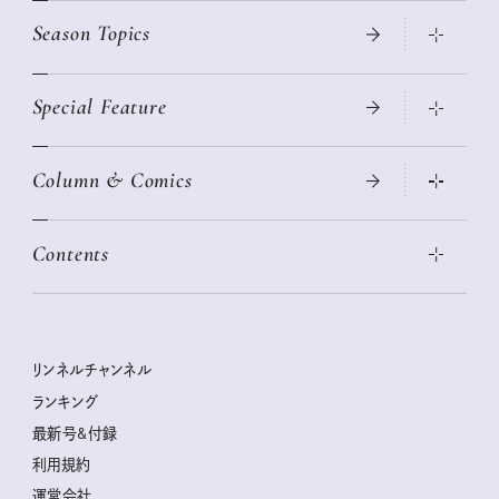
Season Topics
Special Feature
真夏のひんやりグッズ 2026
大人のリュック探し 2026SS
Column & Comics
ニトリ・イケア・無印良品で賢くおしゃれなインテリア
2026年春夏 トレンドファッションニュース
この春ほしい大人のスニーカー 2026春夏
2026年下半期占い大特集
絶品、お餅レシピ大集合！
Contents
女子旅おすすめスポット 暮らすように心地いいリンネル旅ガイ
ぐれいさん
ド
本当に使える「旅道具」
明日もいい日になりますように
幸せな老後のための リンネルマネー講座
世界のサンタさんに会って来た！
清水みさとの食いしんぼう寄り道サウナ
リンネルおしゃれファッションスナップ
私の住むまち、好きな場所。LOCAL LIFE REPORT
ときめく冬の贈りもの
クグロフの猫
リンネル暮らし部
リンネルチャンネル
リンネル 暮らしの道具大賞
クラフトビール案内
中沢元紀の板前さん入門
リンネルチャンネル
ランキング
ナチュラルメイクレッスン
母の日に贈りたい、お花モチーフのアイテム
空想喫茶トラノコクさんのあの店この店、喫茶訪問日記
おぱんつ君のわくわく楽しい一週間占い
最新号&付録
喜ばれる贈り物手帖
うちねこグランプリ2026、発表！
圷みほさんのゆるっと週末キャンプ通信
毎日が心地よくなるリンネルタロット
利用規約
2026年上半期占い大特集
豆柴・まもるくんの旅日記
運営会社