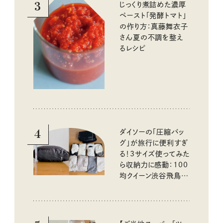
3
じっくり煮詰めた濃厚
ペースト「発酵トマト」
の作り方：真藤舞衣子
さん夏の不調を整え
るレシピ
4
ダイソーの「圧縮バッ
グ」が旅行に便利すぎ
る！3サイズ使ってみた
ら収納力に感動：100
均クイーン渋谷飛鳥の
『本当にいいもの』第
10回③