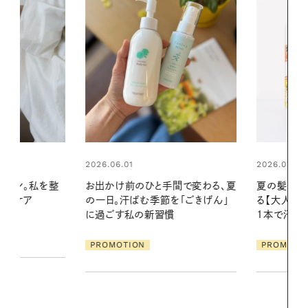
2026.06.01
2026.07.24
ィン。私を整
お出かけ前のひと手間で変わる、夏
夏の髪と心が
美ケア
の一日。汗ばむ季節を「ごきげん」
る【大人気の
に過ごす私の新習慣
1本で汗ばむ
PROMOTION
PROMOTIO