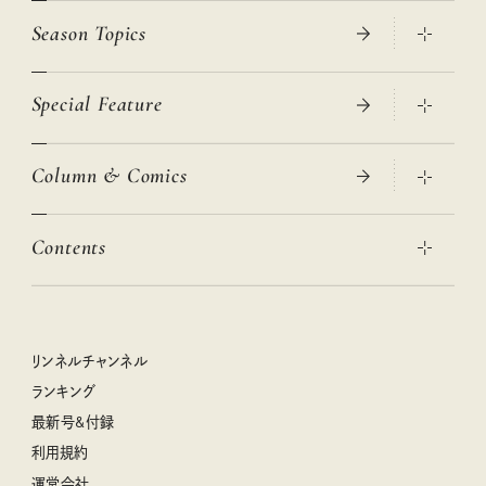
Season Topics
Special Feature
真夏のひんやりグッズ 2026
大人のリュック探し 2026SS
Column & Comics
ニトリ・イケア・無印良品で賢くおしゃれなインテリア
2026年春夏 トレンドファッションニュース
この春ほしい大人のスニーカー 2026春夏
2026年下半期占い大特集
絶品、お餅レシピ大集合！
Contents
女子旅おすすめスポット 暮らすように心地いいリンネル旅ガイ
ぐれいさん
ド
本当に使える「旅道具」
明日もいい日になりますように
幸せな老後のための リンネルマネー講座
世界のサンタさんに会って来た！
清水みさとの食いしんぼう寄り道サウナ
リンネルおしゃれファッションスナップ
私の住むまち、好きな場所。LOCAL LIFE REPORT
ときめく冬の贈りもの
クグロフの猫
リンネル暮らし部
リンネルチャンネル
リンネル 暮らしの道具大賞
クラフトビール案内
中沢元紀の板前さん入門
リンネルチャンネル
ランキング
ナチュラルメイクレッスン
母の日に贈りたい、お花モチーフのアイテム
空想喫茶トラノコクさんのあの店この店、喫茶訪問日記
おぱんつ君のわくわく楽しい一週間占い
最新号&付録
喜ばれる贈り物手帖
うちねこグランプリ2026、発表！
圷みほさんのゆるっと週末キャンプ通信
毎日が心地よくなるリンネルタロット
利用規約
2026年上半期占い大特集
豆柴・まもるくんの旅日記
運営会社