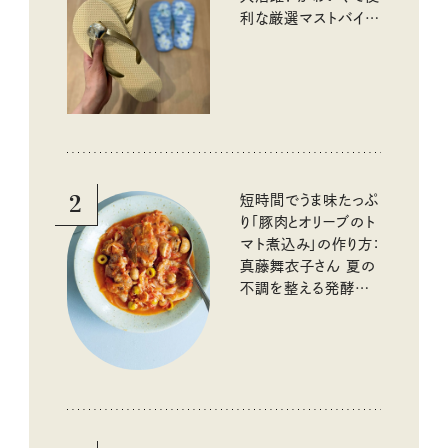
利な厳選マストバイア
イテム
2
短時間でうま味たっぷ
り「豚肉とオリーブのト
マト煮込み」の作り方：
真藤舞衣子さん 夏の
不調を整える発酵レ
シピ