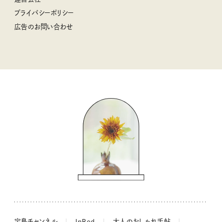
2025年下半期占い大特集
柳沢小実さんのお散歩するようなゆるり旅
プライバシーポリシー
猫と一緒に心地いい暮らし
広告のお問い合わせ
valoさんのかわいいもの探し
tsukuru & Lin. ツクルアンドリン
kippis（キッピス）
暮らしの時産テクニック
バッグの中身
コウケンテツのヒトワザ巡り
ノーラのフィンランド旅気分
街角ワンデイ
ドーナツハント
吉田羊さんの着物と12のアソビゴコロ
長谷川あかりさんの今週もお疲れ様つまみ
宝島チャンネル
InRed
大人のおしゃれ手帖