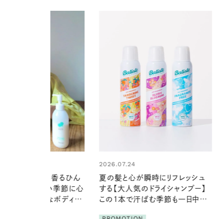
1
2026.07.24
けて、ハーブが香るひん
夏の髪と心が瞬時にリフレッシュ
ルと出合う。暑い季節に心
する【大人気のドライシャンプー】
るおう、軽やかなボディケ
この1本で汗ばむ季節も一日中心
地よく
ION
PROMOTION