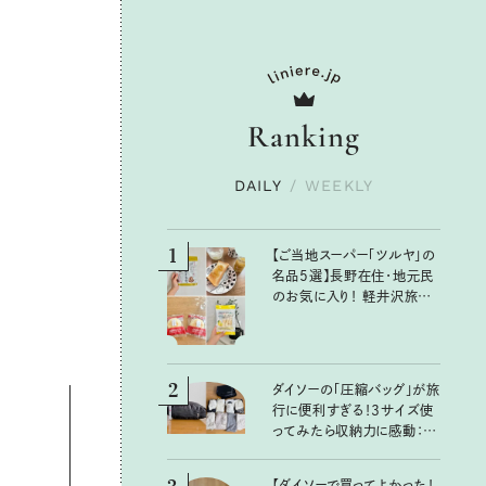
Ranking
DAILY
/
WEEKLY
1
【ご当地スーパー「ツルヤ」の
名品5選】長野在住・地元民
のお気に入り！ 軽井沢旅の
お土産にもおすすめのおい
しいもの
2
ダイソーの「圧縮バッグ」が旅
行に便利すぎる！3サイズ使
ってみたら収納力に感動：
100均クイーン渋谷飛鳥の
『本当にいいもの』第10回③
【ダイソーで買ってよかった！