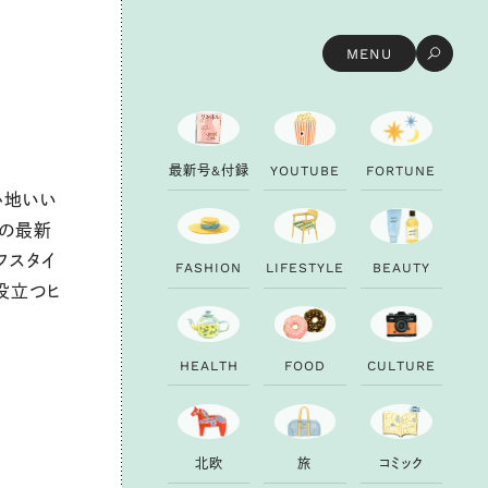
MENU
最
新
号
&
付
録
Y
O
U
T
U
B
E
F
O
R
T
U
N
E
心地いい
』の最新
フスタイ
F
A
S
H
I
O
N
L
I
F
E
S
T
Y
L
E
B
E
A
U
T
Y
役立つヒ
H
E
A
L
T
H
F
O
O
D
C
U
L
T
U
R
E
北
欧
旅
コ
ミ
ッ
ク