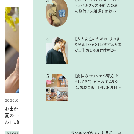
3
トラベルグッズ4選】この夏
の旅行に大活躍！ かわいく
て便利な厳選マストバイア
イテム
4
【大人女性のための「すっき
り見えTシャツ」おすすめと選
び方】 おしゃれに体型カバー
が叶うTシャツ選びのポイン
トは？
5
【夏休みのワンオペ育児、ど
うしてる？】 気負わずムリな
く。お昼ご飯、工作、お片付け
など、親子で一緒に楽しめる
工夫
2026.06.01
お出かけ前のひと手間で変わる、
夏の一日。汗ばむ季節を「ごきげ
ん」に過ごす私の新習慣
ランキングをもっと見る
PROMOTION