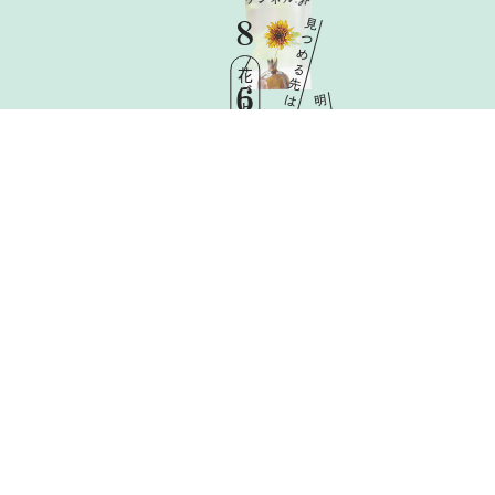
8
見
つ
め
る
花ごよみ
先
6
は
明
日
Thu
と
憧
れ