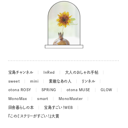
コウケンテツのヒトワザ巡り
ノーラのフィンランド旅気分
街角ワンデイ
ドーナツハント
吉田羊さんの着物と12のアソビゴコロ
長谷川あかりさんの今週もお疲れ様つまみ
宝島チャンネル
InRed
大人のおしゃれ手帖
sweet
mini
素敵なあの人
リンネル
otona ROSY
SPRiNG
otona MUSE
GLOW
MonoMax
smart
MonoMaster
田舎暮らしの本
宝島すごい！WEB
『このミステリーがすごい！』大賞