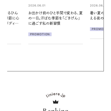
2026.06.01
間で変わる、夏
暑い夏のナイトルーティン。私を整
「ごきげん」
える夜の爽やかご褒美ケア
2026.07.21
【高山都さん
PROMOTION
発・ベーリングの
リーとの重ね
夏スタイル３
PROMOTIO
Ranking