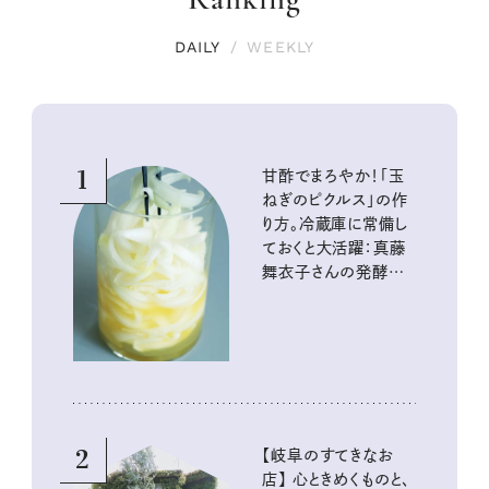
DAILY
/
WEEKLY
1
甘酢でまろやか！「玉
ねぎのピクルス」の作
り方。冷蔵庫に常備し
ておくと大活躍：真藤
舞衣子さんの発酵と
酸味の仕込みごはん
2
【岐阜のすてきなお
店】 心ときめくものと、