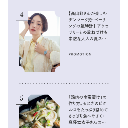
4
【高山都さんが楽しむ
デンマーク発・ベーリ
ングの腕時計】 アクセ
サリーとの重ねづけも
素敵な大人の夏スタイ
ル３選
PROMOTION
5
「鶏肉の南蛮漬け」の
作り方。玉ねぎのピク
ルスをたっぷり絡めて
さっぱり食べやすく：
真藤舞衣子さんの発