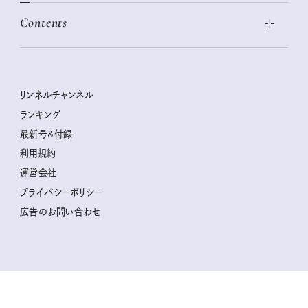
絶品、お餅レシピ大集合！
Contents
女子旅おすすめスポット 暮らすように心地いいリンネル旅ガイ
ぐれいさん
ド
本当に使える「旅道具」
明日もいい日になりますように
幸せな老後のための リンネルマネー講座
世界のサンタさんに会って来た！
清水みさとの食いしんぼう寄り道サウナ
リンネルおしゃれファッションスナップ
私の住むまち、好きな場所。LOCAL LIFE REPORT
ときめく冬の贈りもの
クグロフの猫
リンネル暮らし部
リンネルチャンネル
リンネル 暮らしの道具大賞
クラフトビール案内
中沢元紀の板前さん入門
リンネルチャンネル
ランキング
ナチュラルメイクレッスン
母の日に贈りたい、お花モチーフのアイテム
空想喫茶トラノコクさんのあの店この店、喫茶訪問日記
おぱんつ君のわくわく楽しい一週間占い
最新号&付録
喜ばれる贈り物手帖
うちねこグランプリ2026、発表！
圷みほさんのゆるっと週末キャンプ通信
毎日が心地よくなるリンネルタロット
利用規約
2026年上半期占い大特集
豆柴・まもるくんの旅日記
運営会社
2025年下半期占い大特集
柳沢小実さんのお散歩するようなゆるり旅
プライバシーポリシー
猫と一緒に心地いい暮らし
広告のお問い合わせ
valoさんのかわいいもの探し
tsukuru & Lin. ツクルアンドリン
kippis（キッピス）
暮らしの時産テクニック
バッグの中身