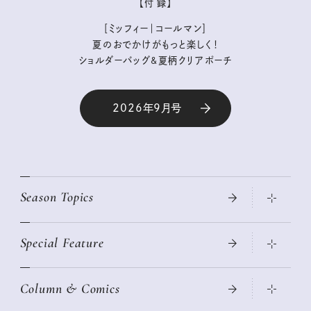
【付 録】
［ミッフィー｜コールマン］
夏のおでかけがもっと楽しく！
ショルダーバッグ&夏柄クリアポーチ
2026年9月号
Season Topics
Special Feature
真夏のひんやりグッズ 2026
大人のリュック探し 2026SS
Column & Comics
ニトリ・イケア・無印良品で賢くおしゃれなインテリア
2026年春夏 トレンドファッションニュース
この春ほしい大人のスニーカー 2026春夏
2026年下半期占い大特集