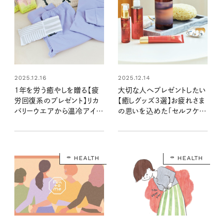
2025.12.16
2025.12.14
1年を労う癒やしを贈る【疲
大切な人へプレゼントしたい
労回復系のプレゼント】リカ
【癒しグッズ3選】お疲れさま
バリーウエアから温冷アイピ
の思いを込めた「セルフケ
ーローまで。年末に喜ばれ
ア」アイテム♪
る！
HEALTH
HEALTH