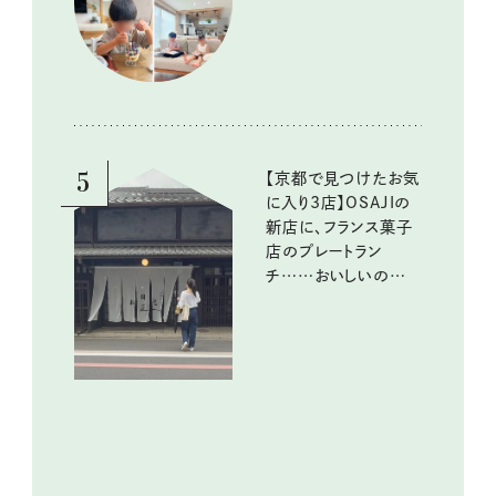
める工夫
5
【京都で見つけたお気
に入り3店】OSAJIの
新店に、フランス菓子
店のプレートラン
チ……おいしいのんび
り街歩き。