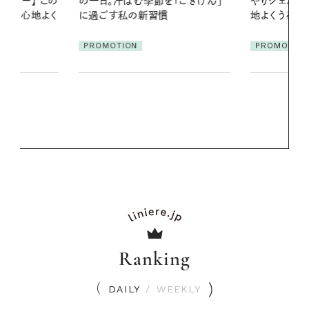
「ごきげん」
やりジェルと出合う。暑い季節に心
2026.07.21
地よくうるおう、軽やかなボディケ
【高山都さん
ア
発・ベーリングの
PROMOTION
リーとの重ね
夏スタイル３
PROMOTIO
Ranking
DAILY
/
WEEKLY