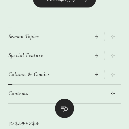
Season Topics
Special Feature
真夏のひんやりグッズ 2026
大人のリュック探し 2026SS
Column & Comics
ニトリ・イケア・無印良品で賢くおしゃれなインテリア
2026年春夏 トレンドファッションニュース
この春ほしい大人のスニーカー 2026春夏
2026年下半期占い大特集
絶品、お餅レシピ大集合！
Contents
女子旅おすすめスポット 暮らすように心地いいリンネル旅ガイ
ぐれいさん
ド
本当に使える「旅道具」
明日もいい日になりますように
幸せな老後のための リンネルマネー講座
世界のサンタさんに会って来た！
清水みさとの食いしんぼう寄り道サウナ
リンネルおしゃれファッションスナップ
私の住むまち、好きな場所。LOCAL LIFE REPORT
ときめく冬の贈りもの
クグロフの猫
リンネル暮らし部
リンネルチャンネル
リンネル 暮らしの道具大賞
クラフトビール案内
中沢元紀の板前さん入門