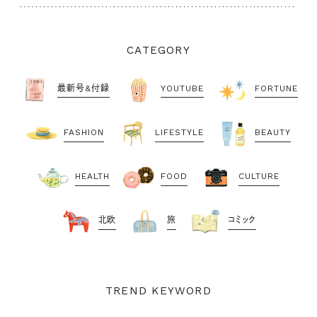
CATEGORY
最新号&付録
YOUTUBE
FORTUNE
FASHION
LIFESTYLE
BEAUTY
HEALTH
FOOD
CULTURE
北欧
旅
コミック
TREND KEYWORD