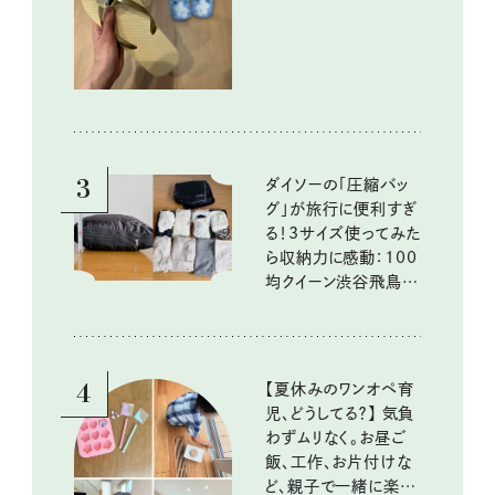
イテム
3
ダイソーの「圧縮バッ
グ」が旅行に便利すぎ
る！3サイズ使ってみた
ら収納力に感動：100
均クイーン渋谷飛鳥の
『本当にいいもの』第
10回③
4
【夏休みのワンオペ育
児、どうしてる？】 気負
わずムリなく。お昼ご
飯、工作、お片付けな
ど、親子で一緒に楽し