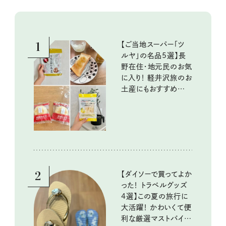
1
【ご当地スーパー「ツ
ルヤ」の名品5選】長
野在住・地元民のお気
に入り！ 軽井沢旅のお
土産にもおすすめのお
いしいもの
2
【ダイソーで買ってよか
った！ トラベルグッズ
4選】この夏の旅行に
大活躍！ かわいくて便
利な厳選マストバイア