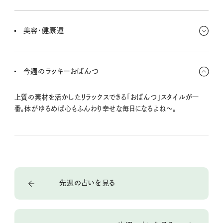
買い物ついでに気に入ったお花があったら買ってみよう。部屋にお
花を飾ることで、心にゆとりができて、無駄な出費がなくなる兆し。
美容・健康運
下半身のトレーニングで体力アップ。スポーツアプリなどで記録する
と、モチベーションも一緒にアップ！ ヘアメイクやファッションにピン
今週のラッキーおぱんつ
クやオレンジ系を取り入れると◎。
上質の素材を活かしたリラックスできる「おぱんつ」スタイルが一
番。体がゆるめば心もふんわり幸せな毎日になるよね〜。
先週の占いを見る