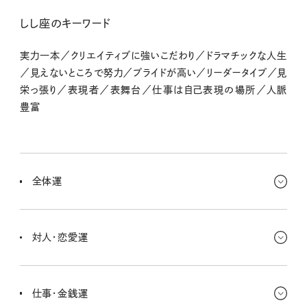
しし座のキーワード
実力一本／クリエイティブに強いこだわり／ドラマチックな人生
／見えないところで努力／プライドが高い／リーダータイプ／見
栄っ張り／表現者／表舞台／仕事は自己表現の場所／人脈
豊富
全体運
週のはじまりはいろんなことに気づけて嬉しい半面、疲れも出そう。
だから人の顔色は気にせず、前を向いてこ！ 今のルーティンを見直
対人・恋愛運
して、いろんなスタンスを一新するといいよ。
困ったことがあれば、身近な人に頼ってみると、ちゃ〜んと助けてく
れるさ。言葉の行き違いには注意して、センスの光る言葉のチョイス
仕事・金銭運
で、まわりを楽しませよう〜。