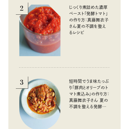
2
じっくり煮詰めた濃厚
ペースト「発酵トマト」
の作り方：真藤舞衣子
さん夏の不調を整え
るレシピ
3
短時間でうま味たっぷ
り「豚肉とオリーブのト
マト煮込み」の作り方：
真藤舞衣子さん 夏の
不調を整える発酵レ
シピ