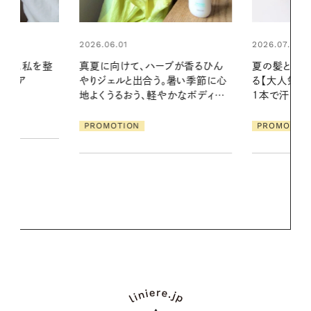
2026.07.24
ブが香るひん
夏の髪と心が瞬時にリフレッシュす
暑い季節に心
る【大人気のドライシャンプー】 この
2026.07.21
かなボディケ
1本で汗ばむ季節も一日中心地よく
【高山都さん
発・ベーリングの
PROMOTION
リーとの重ね
夏スタイル３
PROMOTIO