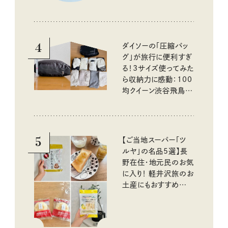
4
ダイソーの「圧縮バッ
グ」が旅行に便利すぎ
る！3サイズ使ってみた
ら収納力に感動：100
均クイーン渋谷飛鳥の
『本当にいいもの』第
10回③
5
【ご当地スーパー「ツ
ルヤ」の名品5選】長
野在住・地元民のお気
に入り！ 軽井沢旅のお
土産にもおすすめのお
いしいもの