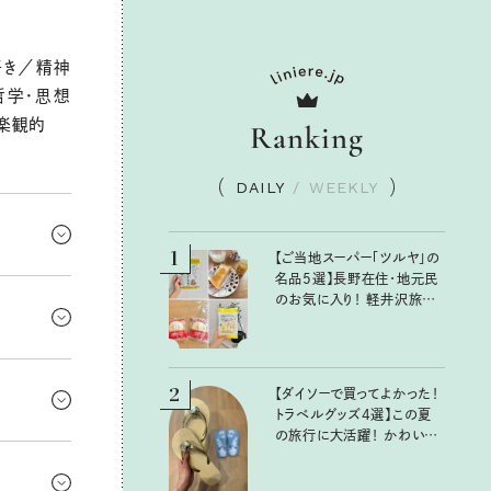
好き／精神
哲学・思想
楽観的
Ranking
DAILY
/
WEEKLY
1
【ご当地スーパー「ツルヤ」の
名品5選】長野在住・地元民
ど、目立ち
のお気に入り！ 軽井沢旅の
てね。
お土産にもおすすめのおい
しいもの
と親密にな
2
【ダイソーで買ってよかった！
がら距離を
トラベルグッズ4選】この夏
の旅行に大活躍！ かわいく
しての出費
て便利な厳選マストバイア
イテム
ほどほど