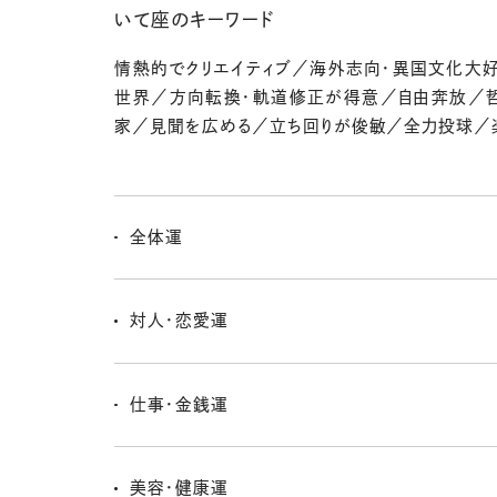
いて座のキーワード
情熱的でクリエイティブ／海外志向・異国文化大
世界／方向転換・軌道修正が得意／自由奔放／
家／見聞を広める／立ち回りが俊敏／全力投球／
全体運
TPOをわきまえたスタイルでいこー。目立つのはOKだけ
すぎは反感を買いやすいので要注意。言葉にも気をつけ
対人・恋愛運
恋愛にかかわらず、魅力的だけど危なっかしく感じる人
るのは微妙だよ〜。振り回されないよーに、様子を見な
仕事・金銭運
縮めていきたいね。
理想を追求してくための経費は必要。美容や健康に関
のために、ファイト〜ッ！締めつけすぎは逆効果なので、
美容・健康運