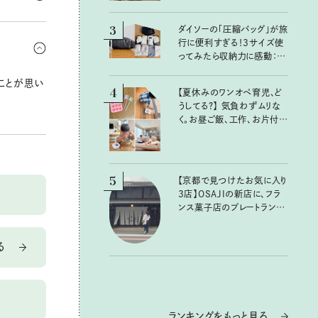
3
してもらお
ダイソーの「圧縮バッグ」が旅
行に便利すぎる！3サイズ使
整のとれた
ってみたら収納力に感動：
100均クイーン渋谷飛鳥の
ことが思い
『本当にいいもの』第10回③
4
【夏休みのワンオペ育児、ど
うしてる？】 気負わずムリな
く。お昼ご飯、工作、お片付け
など、親子で一緒に楽しめる
工夫
5
【京都で見つけたお気に入り
3店】OSAJIの新店に、フラ
ンス菓子店のプレートラン
チ……おいしいのんびり街
歩き。
る
ランキングをもっと見る