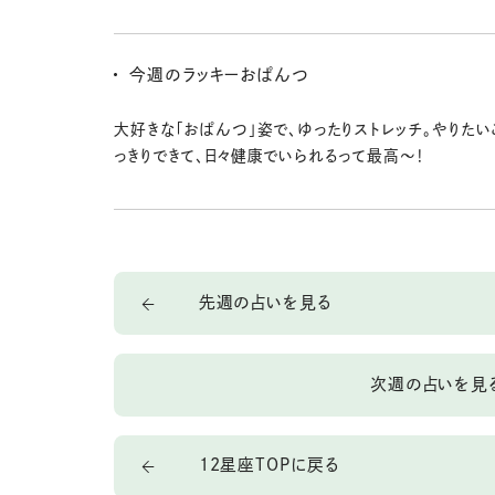
に買い物しよ。
癒やしサロンで淀みのない体を目指して、トリートメント
う〜。集中ケアで体も軽く頭もクリアに☆ より健康で均
今週のラッキーおぱんつ
肉体へ〜。
大好きな「おぱんつ」姿で、ゆったりストレッチ。やりたい
っきりできて、日々健康でいられるって最高〜！
先週の占いを見る
次週の占いを見
12星座TOPに戻る