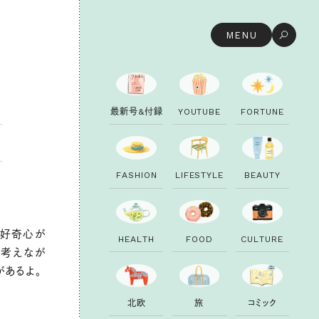
MENU
最
新
号
&
付
録
Y
O
U
T
U
B
E
F
O
R
T
U
N
E
F
A
S
H
I
O
N
L
I
F
E
S
T
Y
L
E
B
E
A
U
T
Y
的好奇心が
H
E
A
L
T
H
F
O
O
D
C
U
L
T
U
R
E
・考えなが
があるよ。
北
欧
旅
コ
ミ
ッ
ク