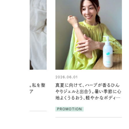
01
2026.07.24
けて、ハーブが香るひん
夏の髪と心が瞬時にリフレッシュ
ルと出合う。暑い季節に心
する【大人気のドライシャンプー】
るおう、軽やかなボディケ
この1本で汗ばむ季節も一日中心
地よく
ION
PROMOTION