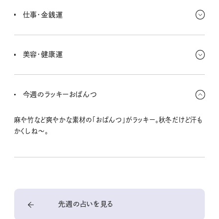
になってるなら、何かを見直すべきタイミング。一歩外から眺めて考
仕事・金銭運
えてみよう、きっと肩の荷を下ろせるはずだよ。
仕事はどんどんこなしていけるし、とっても忙しくてお金を使う暇も
ないのかも。貯めていけるかもしれないね。投資について勉強した
美容・健康運
り、クレジットカードをまとめたり、隙間時間でできることをやってみ
て。
気づけば限界まで働いちゃって、過労気味。もっとオフを作ってあげ
て〜。ついつい引き受けちゃうお人好しぶりが目立つけど、しっかり
今週のラッキーおぱんつ
オン・オフめりはりをつけよー。特に早寝が大事。
麻や竹など爽やかな素材の「おぱんつ」がラッキー。秋冬だけど汗も
かくしね〜。
先週の占いを見る