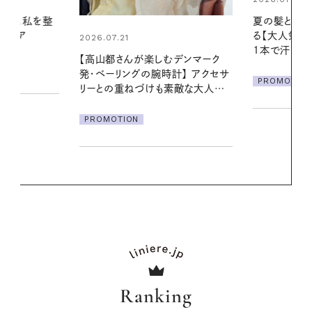
夏の髪と心が瞬時にリフレッシュす
真夏に向けて
る【大人気のドライシャンプー】 この
やりジェルと
1本で汗ばむ季節も一日中心地よく
地よくうるお
デンマーク
ア
クセサ
PROMOTION
PROMOTIO
素敵な大人の
Ranking