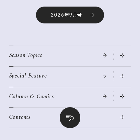
2026年9月号
Season Topics
Special Feature
真夏のひんやりグッズ 2026
大人のリュック探し 2026SS
Column & Comics
ニトリ・イケア・無印良品で賢くおしゃれなインテリア
2026年春夏 トレンドファッションニュース
この春ほしい大人のスニーカー 2026春夏
2026年下半期占い大特集
絶品、お餅レシピ大集合！
Contents
女子旅おすすめスポット 暮らすように心地いいリンネル旅ガイ
ぐれいさん
ド
本当に使える「旅道具」
明日もいい日になりますように
幸せな老後のための リンネルマネー講座
世界のサンタさんに会って来た！
清水みさとの食いしんぼう寄り道サウナ
リンネルおしゃれファッションスナップ