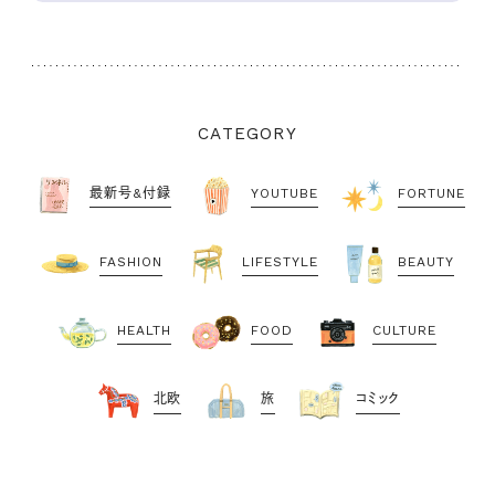
CATEGORY
最新号&付録
YOUTUBE
FORTUNE
FASHION
LIFESTYLE
BEAUTY
HEALTH
FOOD
CULTURE
北欧
旅
コミック