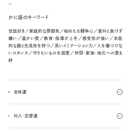
かに座のキーワード
世話好き／家庭的な雰囲気／秘めたる闘争心／意外と負けず
嫌い／温かい愛／教育・指導が上手／感受性が強い／本能
的な勘と先見性を持つ／高いイミテーション力／人を傷つけな
いスタンス／守りたいものを溺愛／仲間・家族・地元への愛＆
絆
全体運
今、すっごく忙しいはず！ あれこれやらないといけないことが多くて
目が回るよね。そんななかで、怒りが湧いてきたら要注意。ちょっとペ
対人・恋愛運
ースを見直したり、ルーティンを変えていく時期かもよ。
こうでなきゃ！っていう思い込みに縛られてないかな？ 息苦しい関係