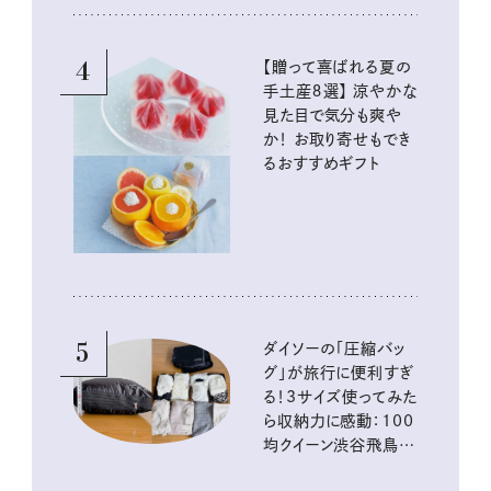
4
【贈って喜ばれる夏の
手土産８選】 涼やかな
見た目で気分も爽や
か！ お取り寄せもでき
るおすすめギフト
5
ダイソーの「圧縮バッ
グ」が旅行に便利すぎ
る！3サイズ使ってみた
ら収納力に感動：100
均クイーン渋谷飛鳥の
『本当にいいもの』第