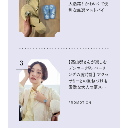
大活躍！ かわいくて便
利な厳選マストバイア
イテム
3
【高山都さんが楽しむ
デンマーク発・ベーリ
ングの腕時計】 アクセ
サリーとの重ねづけも
素敵な大人の夏スタイ
ル３選
PROMOTION