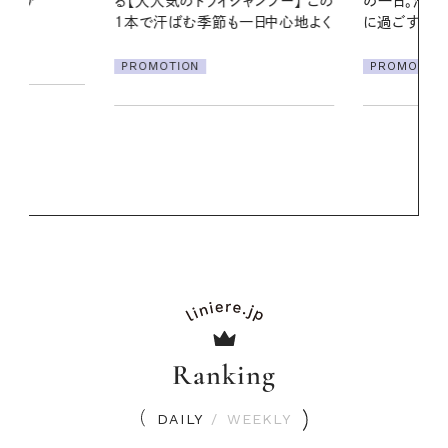
ンプー】 この
の一日。汗ばむ季節を「ごきげん」
2026.07.21
一日中心地よく
に過ごす私の新習慣
【高山都さん
発・ベーリングの
PROMOTION
リーとの重ね
夏スタイル３
PROMOTIO
Ranking
DAILY
/
WEEKLY