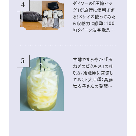
4
ダイソーの「圧縮バッ
グ」が旅行に便利すぎ
る！3サイズ使ってみた
ら収納力に感動：100
均クイーン渋谷飛鳥の
『本当にいいもの』第
10回③
5
甘酢でまろやか！「玉
ねぎのピクルス」の作
り方。冷蔵庫に常備し
ておくと大活躍：真藤
舞衣子さんの発酵と
酸味の仕込みごはん