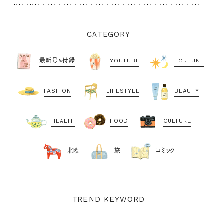
CATEGORY
最新号&付録
YOUTUBE
FORTUNE
FASHION
LIFESTYLE
BEAUTY
HEALTH
FOOD
CULTURE
北欧
旅
コミック
TREND KEYWORD