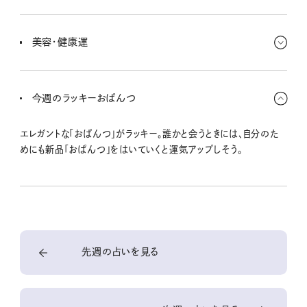
予定外の出費もたくさんありそう〜。でもホリデーシーズンに向けて
誰かにプレゼントを考えたりするのは楽しいよね。誰かのためにお
美容・健康運
金を使うことで、運気はさらにアップするよ。
人と会えば会うほど、洗練されていきそう〜。忙しいから睡眠不足に
なりがちなのは注意しよう。外食も続くから、家ではできるだけお酒
今週のラッキーおぱんつ
を抜いたり、足りていない栄養を意識してみて。
エレガントな「おぱんつ」がラッキー。誰かと会うときには、自分のた
めにも新品「おぱんつ」をはいていくと運気アップしそう。
先週の占いを見る