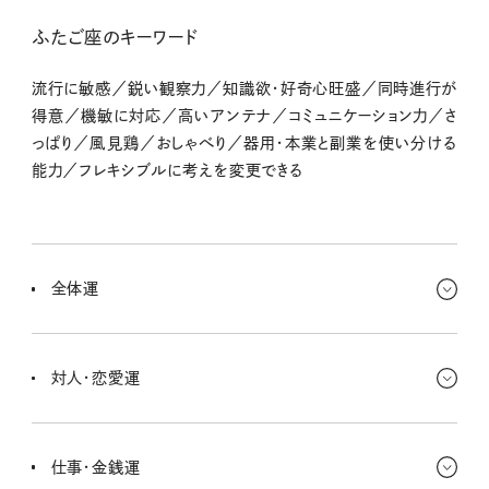
ふたご座のキーワード
流行に敏感／鋭い観察力／知識欲・好奇心旺盛／同時進行が
得意／機敏に対応／高いアンテナ／コミュニケーション力／さ
っぱり／風見鶏／おしゃべり／器用・本業と副業を使い分ける
能力／フレキシブルに考えを変更できる
全体運
なんだかとっても賑やかだな〜！ いろんな人と知り合って、交流が
たくさん生まれる時期なんだ。これから年末にかけて賑やかな雰囲
対人・恋愛運
気になってくよ。これまでとグッと雰囲気が変わ
もうすでにいろいろ交流が生まれてると思うけど、さらに年末にかけ
て熱がこもっていきそうなんだ。これから予定表はどんどんいっぱい
仕事・金銭運
になっていく予感。家にこもってちゃ損！