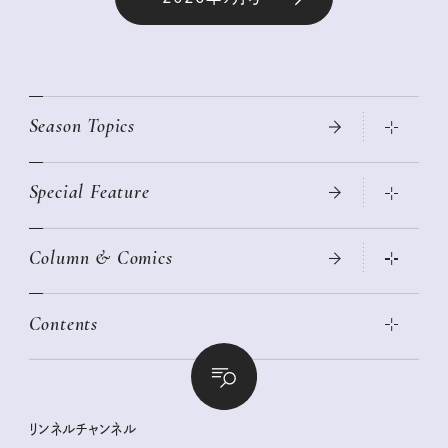
Season Topics
Special Feature
真夏のひんやりグッズ 2026
大人のリュック探し 2026SS
Column & Comics
ニトリ・イケア・無印良品で賢くおしゃれなインテリア
2026年春夏 トレンドファッションニュース
この春ほしい大人のスニーカー 2026春夏
2026年下半期占い大特集
絶品、お餅レシピ大集合！
Contents
女子旅おすすめスポット 暮らすように心地いいリンネル旅ガイ
ぐれいさん
ド
本当に使える「旅道具」
明日もいい日になりますように
幸せな老後のための リンネルマネー講座
世界のサンタさんに会って来た！
清水みさとの食いしんぼう寄り道サウナ
リンネルおしゃれファッションスナップ
私の住むまち、好きな場所。LOCAL LIFE REPORT
ときめく冬の贈りもの
クグロフの猫
リンネル暮らし部
リンネルチャンネル
リンネル 暮らしの道具大賞
クラフトビール案内
中沢元紀の板前さん入門