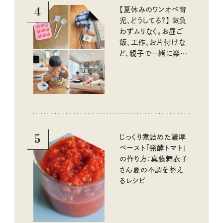
4
【夏休みのワンオペ育
児、どうしてる？】 気負
わずムリなく。お昼ご
飯、工作、お片付けな
ど、親子で一緒に楽し
める工夫
5
じっくり煮詰めた濃厚
ペースト「発酵トマト」
の作り方：真藤舞衣子
さん夏の不調を整え
るレシピ