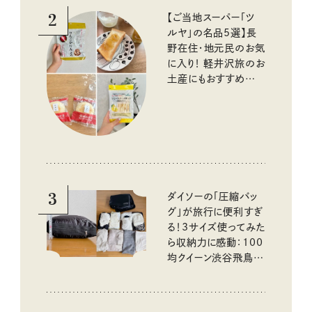
2
【ご当地スーパー「ツ
ルヤ」の名品5選】長
野在住・地元民のお気
に入り！ 軽井沢旅のお
土産にもおすすめのお
いしいもの
3
ダイソーの「圧縮バッ
グ」が旅行に便利すぎ
る！3サイズ使ってみた
ら収納力に感動：100
均クイーン渋谷飛鳥の
『本当にいいもの』第
10回③