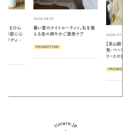
2026.06.01
ィン。私を整
お出かけ前の
美ケア
の一日。汗ば
2026.07.21
に過ごす私
【高山都さんが楽しむデンマーク
発・ベーリングの腕時計】 アクセサ
PROMOTIO
リーとの重ねづけも素敵な大人の
夏スタイル３選
PROMOTION