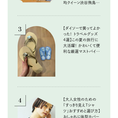
均クイーン渋谷飛鳥の
『本当にいいもの』第
10回③
3
【ダイソーで買ってよか
った！ トラベルグッズ
4選】この夏の旅行に
大活躍！ かわいくて便
利な厳選マストバイア
イテム
4
【大人女性のための
「すっきり見えTシャ
ツ」おすすめと選び方】
おしゃれに体型カバー