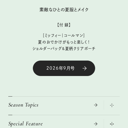
素敵なひとの夏服とメイク
【付 録】
［ミッフィー｜コールマン］
夏のおでかけがもっと楽しく！
ショルダーバッグ&夏柄クリアポーチ
2026年9月号
Season Topics
Special Feature
大人のリュック探し 2026SS