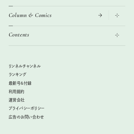
ニトリ・イケア・無印良品で賢くおしゃれなインテリア
Column & Comics
この春ほしい大人のスニーカー 2026春夏
2026年春夏 トレンドファッションニュース
絶品、お餅レシピ大集合！
2026年下半期占い大特集
本当に使える「旅道具」
Contents
女子旅おすすめスポット 暮らすように心地いいリンネル旅ガイ
ぐれいさん
ド
世界のサンタさんに会って来た！
明日もいい日になりますように
幸せな老後のための リンネルマネー講座
ときめく冬の贈りもの
清水みさとの食いしんぼう寄り道サウナ
リンネルおしゃれファッションスナップ
私の住むまち、好きな場所。LOCAL LIFE REPORT
クラフトビール案内
クグロフの猫
リンネル暮らし部
リンネルチャンネル
リンネル 暮らしの道具大賞
母の日に贈りたい、お花モチーフのアイテム
中沢元紀の板前さん入門
リンネルチャンネル
ランキング
ナチュラルメイクレッスン
うちねこグランプリ2026、発表！
空想喫茶トラノコクさんのあの店この店、喫茶訪問日記
おぱんつ君のわくわく楽しい一週間占い
最新号&付録
喜ばれる贈り物手帖
圷みほさんのゆるっと週末キャンプ通信
毎日が心地よくなるリンネルタロット
利用規約
2026年上半期占い大特集
豆柴・まもるくんの旅日記
運営会社
2025年下半期占い大特集
柳沢小実さんのお散歩するようなゆるり旅
プライバシーポリシー
猫と一緒に心地いい暮らし
広告のお問い合わせ
valoさんのかわいいもの探し
tsukuru & Lin. ツクルアンドリン