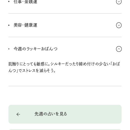
仕事・金銭運
が再燃する暗示もあるから注目して〜。
動きが大きくなる暗示があるよ。これまでのがんばりが身を結ぶと
か、結果が大きく跳ねるってことも。前向きに捉えていこう。誰かのた
美容・健康運
めに使うのはラッキー！
学び続けることが、内側からの輝きをキープする秘訣。ただお肌は荒
れがちなので、刺激物を避けたり、敏感肌用のスキンケアに切り替
今週のラッキーおぱんつ
えたりなど労わってあげて。
肌触りにとっても敏感に。シルキーだったり締め付けの少ない「おぱ
んつ」でストレスを減らそう。
先週の占いを見る