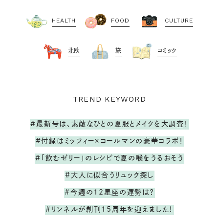
HEALTH
FOOD
CULTURE
北欧
旅
コミック
TREND KEYWORD
#最新号は、素敵なひとの夏服とメイクを大調査！
#付録はミッフィー×コールマンの豪華コラボ！
#「飲むゼリー」のレシピで夏の喉をうるおそう
#大人に似合うリュック探し
#今週の12星座の運勢は？
#リンネルが創刊15周年を迎えました！