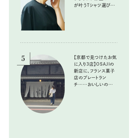
が叶うTシャツ選びの
ポイントは？
5
【京都で見つけたお気
に入り3店】OSAJIの
新店に、フランス菓子
店のプレートラン
チ……おいしいのんび
り街歩き。