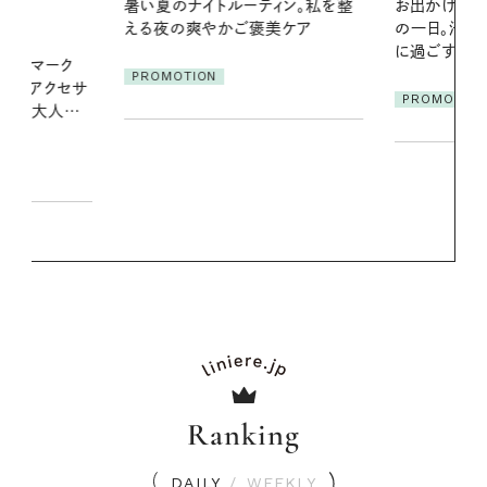
ィン。私を整
お出かけ前のひと手間で変わる、夏
夏の髪と心が
美ケア
の一日。汗ばむ季節を「ごきげん」
る【大人気の
に過ごす私の新習慣
1本で汗ばむ
PROMOTION
PROMOTIO
Ranking
DAILY
/
WEEKLY