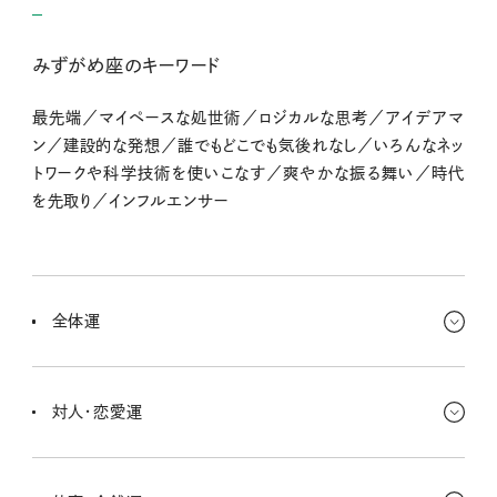
みずがめ座のキーワード
最先端／マイペースな処世術／ロジカルな思考／アイデアマ
ン／建設的な発想／誰でもどこでも気後れなし／いろんなネッ
トワークや科学技術を使いこなす／爽やかな振る舞い／時代
を先取り／インフルエンサー
全体運
経済的な分野でいろいろと動きがありそう！ 臨時収入があったり、
副業がヒットする兆しを見せたり、投資していたものが気づいたら増
対人・恋愛運
えていた！とか。お金に関しての悩みはだんだん解消の方向へ。
誰かと一緒の時間がとっても楽しいみたい。コミュニケーションは盛
り上がっているし、近くへの旅もご縁を温めてくれるよ。過去のご縁