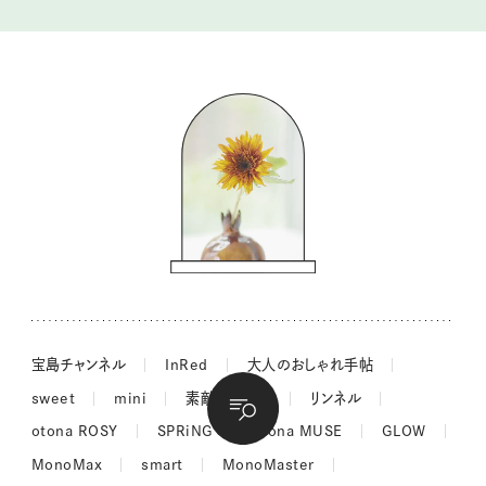
kippis（キッピス）
暮らしの時産テクニック
バッグの中身
コウケンテツのヒトワザ巡り
ノーラのフィンランド旅気分
街角ワンデイ
ドーナツハント
吉田羊さんの着物と12のアソビゴコロ
長谷川あかりさんの今週もお疲れ様つまみ
宝島チャンネル
InRed
大人のおしゃれ手帖
sweet
mini
素敵なあの人
リンネル
otona ROSY
SPRiNG
otona MUSE
GLOW
MonoMax
smart
MonoMaster