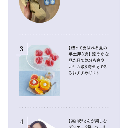
イテム
3
【贈って喜ばれる夏の
手土産８選】 涼やかな
見た目で気分も爽や
か！ お取り寄せもでき
るおすすめギフト
4
【高山都さんが楽しむ
デンマーク発・ベーリ