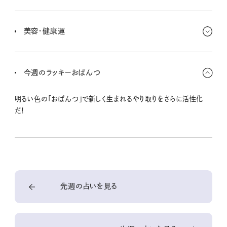
これまで続けてきたことをついサボりがちになったり、ちょっとした買
い食いが続いたりもしそう。お金もかさむみたい。でも、そうしたいと
美容・健康運
きもあるよね！ 一時なら大丈夫さ。
これからと〜っても忙しくなりそうなキミ。今のうちに体調で不安な
部分は見直しておきたいな。のんびり過ごして気持ちも身体も整え
今週のラッキーおぱんつ
ておこう。
明るい色の「おぱんつ」で新しく生まれるやり取りをさらに活性化
だ！
先週の占いを見る