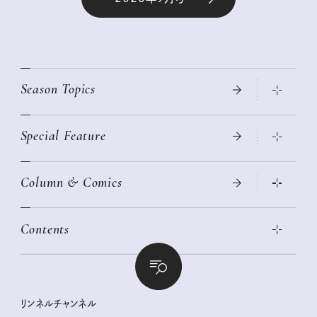
Season Topics
Special Feature
真夏のひんやりグッズ 2026
大人のリュック探し 2026SS
Column & Comics
ニトリ・イケア・無印良品で賢くおしゃれなインテリア
2026年春夏 トレンドファッションニュース
この春ほしい大人のスニーカー 2026春夏
2026年下半期占い大特集
絶品、お餅レシピ大集合！
Contents
女子旅おすすめスポット 暮らすように心地いいリンネル旅ガイ
ぐれいさん
ド
本当に使える「旅道具」
明日もいい日になりますように
幸せな老後のための リンネルマネー講座
世界のサンタさんに会って来た！
清水みさとの食いしんぼう寄り道サウナ
リンネルおしゃれファッションスナップ
私の住むまち、好きな場所。LOCAL LIFE REPORT
ときめく冬の贈りもの
クグロフの猫
リンネル暮らし部
リンネルチャンネル
リンネル 暮らしの道具大賞
クラフトビール案内
中沢元紀の板前さん入門