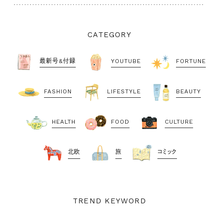
CATEGORY
最新号&付録
YOUTUBE
FORTUNE
FASHION
LIFESTYLE
BEAUTY
HEALTH
FOOD
CULTURE
北欧
旅
コミック
TREND KEYWORD