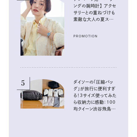
ングの腕時計】 アクセ
サリーとの重ねづけも
素敵な大人の夏スタイ
ル３選
PROMOTION
5
ダイソーの「圧縮バッ
グ」が旅行に便利すぎ
る！3サイズ使ってみた
ら収納力に感動：100
均クイーン渋谷飛鳥の
『本当にいいもの』第
10回③