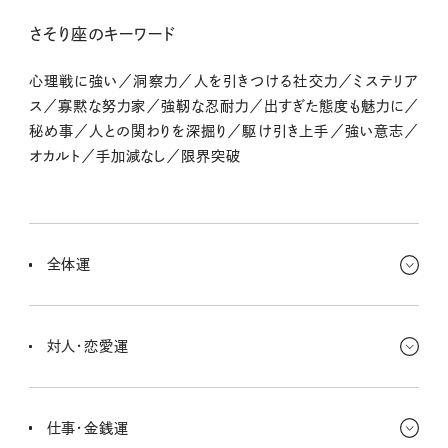
さそり座のキーワード
心理戦に強い／洞察力／人を引きつける社交力／ミステリア
ス／寡黙な努力家／強靭な忍耐力／出すぎた態度も魅力に／
秘め事／人との関わりを深掘り／駆け引き上手／強い意志／
オカルト／手加減なし／限界突破
全体運
趣味の活動や推し活、ラブなど情熱を燃やしているみたい！ いろい
ろ夢中になることが多いみたいで、遊びに仕事に大忙し。プラスし
対人・恋愛運
て、自分をアピールすることができれば最高。
やり取りがとっても熱くなってる！ お互いに感じてきたことが思い切
りぶつかる場面がありそう。でもいい機会なんじゃない？ ついキミは
仕事・金銭運
心の奥底に溜め込みがち。もっと外に出していいのさ。