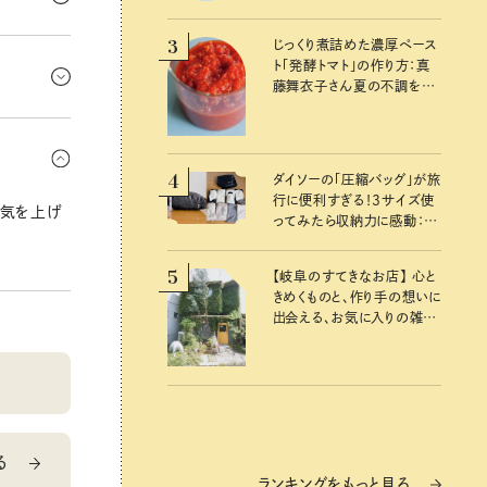
3
じっくり煮詰めた濃厚ペース
かかってき
ト「発酵トマト」の作り方：真
こう。穴が
藤舞衣子さん夏の不調を整
えるレシピ
はしっかり
夜更かしし
4
ダイソーの「圧縮バッグ」が旅
行に便利すぎる！3サイズ使
運気を上げ
ってみたら収納力に感動：
100均クイーン渋谷飛鳥の
『本当にいいもの』第10回③
5
【岐阜のすてきなお店】 心と
きめくものと、作り手の想いに
出会える、お気に入りの雑貨
屋さん
る
ランキングをもっと見る