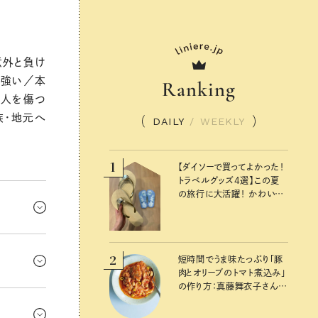
意外と負け
が強い／本
Ranking
／人を傷つ
族・地元へ
DAILY
/
WEEKLY
1
【ダイソーで買ってよかった！
トラベルグッズ4選】この夏
の旅行に大活躍！ かわいく
て便利な厳選マストバイア
イテム
なれそう！
2
ことにも出
短時間でうま味たっぷり「豚
肉とオリーブのトマト煮込み」
の作り方：真藤舞衣子さん
ー！ 気持ち
夏の不調を整える発酵レシ
るチャンス
ピ