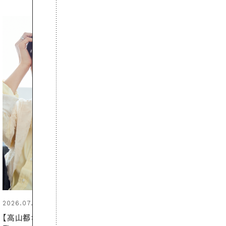
2026.06.01
お出かけ前のひと手間で変わる、
夏の一日。汗ばむ季節を「ごきげ
ん」に過ごす私の新習慣