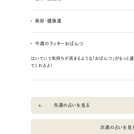
があるんだ。ラブ以外でも、仲良くなれる人がいそう。
もうすぐ、仕事などやるべきことで大きなプレッシャーも
そう。大きな勝負に向かうためにも準備を怠らないでお
美容・健康運
あったら今のうちに塞いでおくのだ。
いろいろ場所を移動することもあるみたいで、体調管理
しておきたいな〜。何かに打ち込むのもいいけど、つい
今週のラッキーおぱんつ
ちゃうところにも要注意だよ。
はいていて気持ちが高まるような「おぱんつ」がもっと
てくれるよ！
先週の占いを見る
次週の占いを見