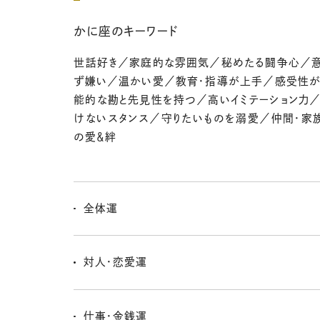
かに座のキーワード
世話好き／家庭的な雰囲気／秘めたる闘争心／
ず嫌い／温かい愛／教育・指導が上手／感受性
能的な勘と先見性を持つ／高いイミテーション力
けないスタンス／守りたいものを溺愛／仲間・家
の愛＆絆
全体運
24日の満月の頃は、なんだかとーっても楽しい気持ちに
気持ちがほぐれていくのを感じるし、打ち込める楽しい
対人・恋愛運
会えそう。ラブでもチャンスがあるかも。
24日ごろはラブでうれしいハプニングがたくさんあるよ
を解放してみよう。いつもはフタをしていた部分も開け
仕事・金銭運