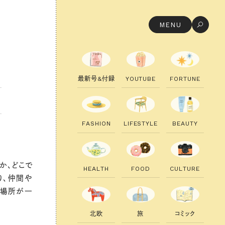
MENU
最
新
号
&
付
録
Y
O
U
T
U
B
E
F
O
R
T
U
N
E
F
A
S
H
I
O
N
L
I
F
E
S
T
Y
L
E
B
E
A
U
T
Y
か、どこで
H
E
A
L
T
H
F
O
O
D
C
U
L
T
U
R
E
り、仲間や
く場所が一
北
欧
旅
コ
ミ
ッ
ク