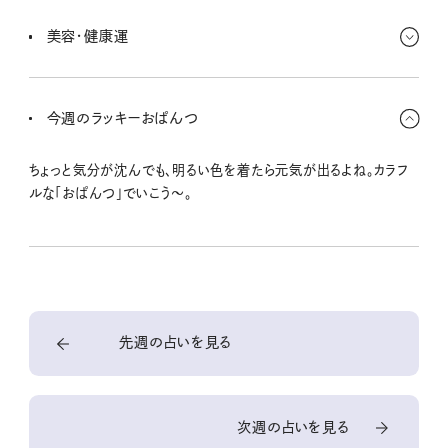
人が目をつけていないことに挑戦しよう！ もしくは誰よりも深く掘っ
ていくことで勝てそう。お金を貯めたい人も、しっかりキープできる時
美容・健康運
期。
昼夜逆転しちゃうことがあるから気をつけよう。悩みに入り込みそう
になったら、お風呂に入ったりして気分転換。一番は、早く寝ること！
今週のラッキーおぱんつ
ちょっと気分が沈んでも、明るい色を着たら元気が出るよね。カラフ
ルな「おぱんつ」でいこう〜。
先週の占いを見る
次週の占いを見る