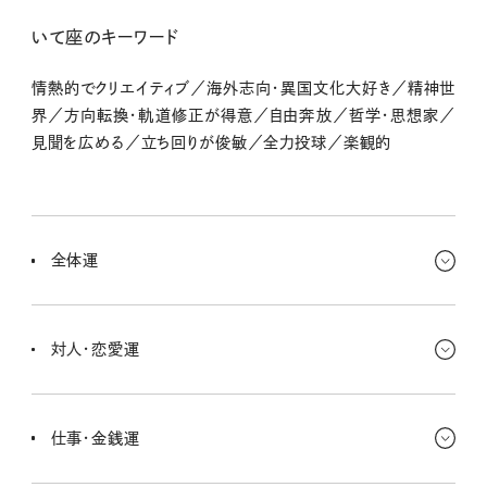
いて座のキーワード
情熱的でクリエイティブ／海外志向・異国文化大好き／精神世
界／方向転換・軌道修正が得意／自由奔放／哲学・思想家／
見聞を広める／立ち回りが俊敏／全力投球／楽観的
全体運
考え込んじゃうタイミング。めずらしく家から出たくないな〜と思った
り、悩みにハマっちゃうことがあるかもしれない。でもそんな時間が
対人・恋愛運
あるから生まれてくるものもあるから、大切にしよう！
とっても魅力的！ いつも、どこか遠くを見ているような精神性の高さ
があるキミだけど、そこに憂いが加わってなんだかとっても魅力的。
仕事・金銭運
モテちゃいそうだな〜。