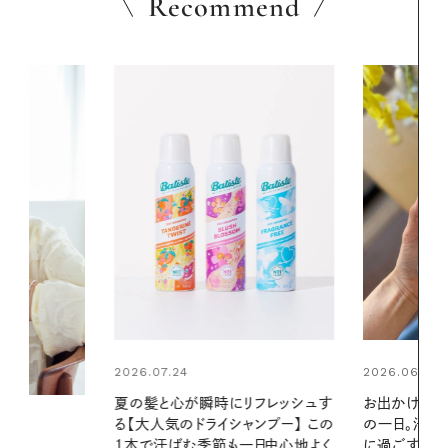
Recommend
2026.06.01
2026.06.01
リフレッシュす
お出かけ前のひと手間で変わる、夏
真夏に向けて
ンプー】 この
の一日。汗ばむ季節を「ごきげん」
やりジェルと
一日中心地よく
に過ごす私の新習慣
地よくうるお