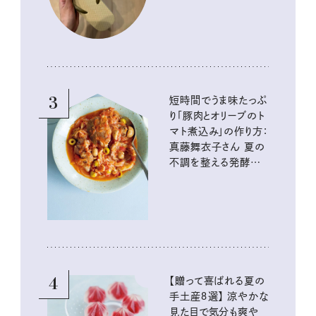
3
短時間でうま味たっぷ
り「豚肉とオリーブのト
マト煮込み」の作り方：
真藤舞衣子さん 夏の
不調を整える発酵レ
シピ
4
【贈って喜ばれる夏の
手土産８選】 涼やかな
見た目で気分も爽や