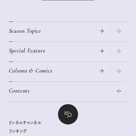
Season Topics
Special Feature
真夏のひんやりグッズ 2026
大人のリュック探し 2026SS
Column & Comics
ニトリ・イケア・無印良品で賢くおしゃれなインテリア
2026年春夏 トレンドファッションニュース
この春ほしい大人のスニーカー 2026春夏
2026年下半期占い大特集
絶品、お餅レシピ大集合！
Contents
女子旅おすすめスポット 暮らすように心地いいリンネル旅ガイ
ぐれいさん
ド
本当に使える「旅道具」
明日もいい日になりますように
幸せな老後のための リンネルマネー講座
世界のサンタさんに会って来た！
清水みさとの食いしんぼう寄り道サウナ
リンネルおしゃれファッションスナップ
私の住むまち、好きな場所。LOCAL LIFE REPORT
ときめく冬の贈りもの
クグロフの猫
リンネル暮らし部
リンネルチャンネル
リンネル 暮らしの道具大賞
クラフトビール案内
中沢元紀の板前さん入門
リンネルチャンネル
ランキング
ナチュラルメイクレッスン
母の日に贈りたい、お花モチーフのアイテム