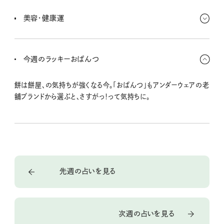
ちょっとずつ軌道修正していきたいな。迷いや違和感を感じているこ
とは一旦ストップすることも必要。やってはみたけれど信念を曲げら
美容・健康運
れずに後でやり直すことになるより、いやなことは最初から断った方
がいいよね。
じっくり自分の体の声に耳を傾けることができるよ。見て見ぬふりを
していた体調不良もこの時期に対処の方法がわかってくると思う。ま
今週のラッキーおぱんつ
ずはちゃんと休むことが大切だね。
餅は餅屋、の気持ちが強くなる今。「おぱんつ」もアンダーウェアの老
舗ブランドから選ぶと、さすがっ！って気持ちに。
先週の占いを見る
次週の占いを見る