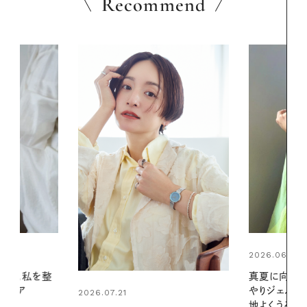
Recommend
2026.06.01
2026.06.01
真夏に向けて、ハーブが香るひん
お出かけ前の
やりジェルと出合う。暑い季節に心
の一日。汗ば
地よくうるおう、軽やかなボディケ
に過ごす私