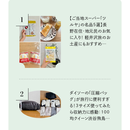
1
【ご当地スーパー「ツ
ルヤ」の名品5選】長
野在住・地元民のお気
に入り！ 軽井沢旅のお
土産にもおすすめのお
いしいもの
2
ダイソーの「圧縮バッ
グ」が旅行に便利すぎ
る！3サイズ使ってみた
ら収納力に感動：100
均クイーン渋谷飛鳥の
『本当にいいもの』第