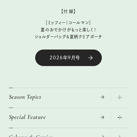
【付 録】
［ミッフィー｜コールマン］
夏のおでかけがもっと楽しく！
ショルダーバッグ&夏柄クリアポーチ
2026年9月号
Season Topics
Special Feature
大人のリュック探し 2026SS
ニトリ・イケア・無印良品で賢くおしゃれなインテリア
この春ほしい大人のスニーカー 2026春夏