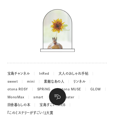
バッグの中身
コウケンテツのヒトワザ巡り
ノーラのフィンランド旅気分
街角ワンデイ
ドーナツハント
吉田羊さんの着物と12のアソビゴコロ
長谷川あかりさんの今週もお疲れ様つまみ
宝島チャンネル
InRed
大人のおしゃれ手帖
sweet
mini
素敵なあの人
リンネル
otona ROSY
SPRiNG
otona MUSE
GLOW
MonoMax
smart
MonoMaster
田舎暮らしの本
宝島すごい！WEB
『このミステリーがすごい！』大賞