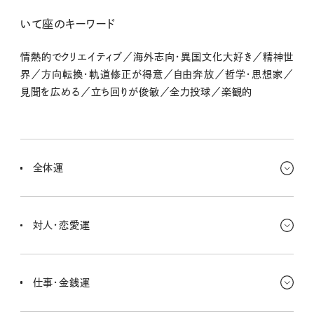
いて座のキーワード
情熱的でクリエイティブ／海外志向・異国文化大好き／精神世
界／方向転換・軌道修正が得意／自由奔放／哲学・思想家／
見聞を広める／立ち回りが俊敏／全力投球／楽観的
全体運
何かにこだわりたい気持ちが強くなっているよね。たくさんやること
もある中で、自分のこだわりを追求するのは悪いことじゃないけど効
対人・恋愛運
率が落ちることもある。納得しながら進もう。
反対を押し切ってまで何かをすることは、ちょっと考えた方がいいか
もな〜。今はキミが少し頑固になっちゃってるかもしれない。相手に
仕事・金銭運
求めず、自分一人ができることをまずやっていこう。