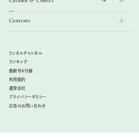
Column & Comics
2026年春夏 トレンドファッションニュース
絶品、お餅レシピ大集合！
2026年下半期占い大特集
本当に使える「旅道具」
Contents
女子旅おすすめスポット 暮らすように心地いいリンネル旅ガイ
ぐれいさん
ド
世界のサンタさんに会って来た！
明日もいい日になりますように
幸せな老後のための リンネルマネー講座
ときめく冬の贈りもの
清水みさとの食いしんぼう寄り道サウナ
リンネルおしゃれファッションスナップ
私の住むまち、好きな場所。LOCAL LIFE REPORT
クラフトビール案内
クグロフの猫
リンネル暮らし部
リンネルチャンネル
リンネル 暮らしの道具大賞
母の日に贈りたい、お花モチーフのアイテム
中沢元紀の板前さん入門
リンネルチャンネル
ランキング
ナチュラルメイクレッスン
うちねこグランプリ2026、発表！
空想喫茶トラノコクさんのあの店この店、喫茶訪問日記
おぱんつ君のわくわく楽しい一週間占い
最新号&付録
喜ばれる贈り物手帖
圷みほさんのゆるっと週末キャンプ通信
毎日が心地よくなるリンネルタロット
利用規約
2026年上半期占い大特集
豆柴・まもるくんの旅日記
運営会社
2025年下半期占い大特集
柳沢小実さんのお散歩するようなゆるり旅
プライバシーポリシー
猫と一緒に心地いい暮らし
広告のお問い合わせ
valoさんのかわいいもの探し
tsukuru & Lin. ツクルアンドリン
kippis（キッピス）
暮らしの時産テクニック