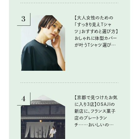
10回③
3
【大人女性のための
「すっきり見えTシャ
ツ」おすすめと選び方】
おしゃれに体型カバー
が叶うTシャツ選びの
ポイントは？
4
【京都で見つけたお気
に入り3店】OSAJIの
新店に、フランス菓子
店のプレートラン
チ……おいしいのんび
り街歩き。