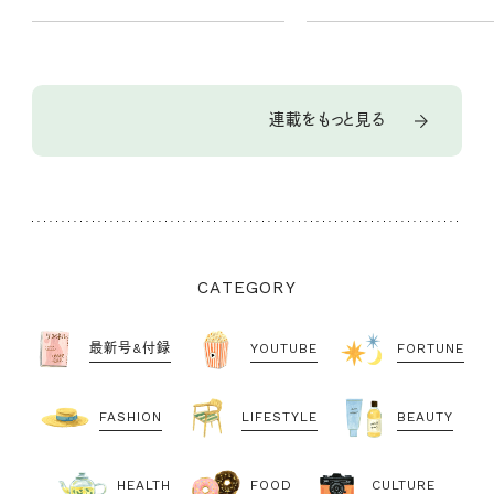
連載をもっと見る
CATEGORY
最新号&付録
YOUTUBE
FORTUNE
FASHION
LIFESTYLE
BEAUTY
HEALTH
FOOD
CULTURE