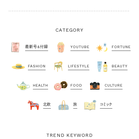
CATEGORY
最新号&付録
YOUTUBE
FORTUNE
FASHION
LIFESTYLE
BEAUTY
HEALTH
FOOD
CULTURE
北欧
旅
コミック
TREND KEYWORD