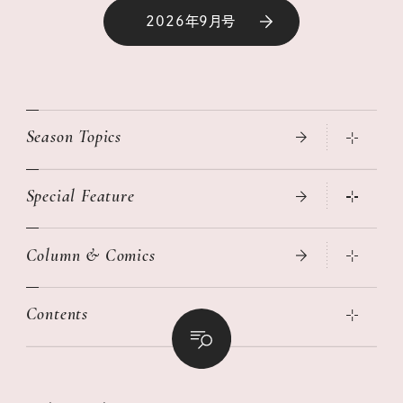
2026年9月号
Season Topics
Special Feature
真夏のひんやりグッズ 2026
大人のリュック探し 2026SS
Column & Comics
ニトリ・イケア・無印良品で賢くおしゃれなインテリア
2026年春夏 トレンドファッションニュース
この春ほしい大人のスニーカー 2026春夏
2026年下半期占い大特集
絶品、お餅レシピ大集合！
Contents
女子旅おすすめスポット 暮らすように心地いいリンネル旅ガイ
ぐれいさん
ド
本当に使える「旅道具」
明日もいい日になりますように
幸せな老後のための リンネルマネー講座
世界のサンタさんに会って来た！
清水みさとの食いしんぼう寄り道サウナ
リンネルおしゃれファッションスナップ
私の住むまち、好きな場所。LOCAL LIFE REPORT
ときめく冬の贈りもの
クグロフの猫
リンネル暮らし部