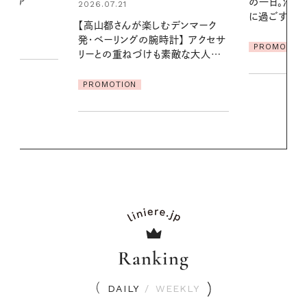
の一日。汗ばむ季節を「ごきげん」
る【大人気の
に過ごす私の新習慣
1本で汗ばむ
デンマーク
クセサ
PROMOTION
PROMOTIO
素敵な大人の
Ranking
DAILY
/
WEEKLY