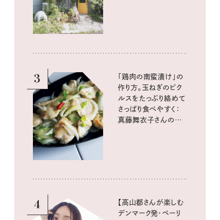
3
「鶏肉の南蛮漬け」の
作り方。玉ねぎのピク
ルスをたっぷり絡めて
さっぱり食べやすく：
真藤舞衣子さんの発
酵と酸味レシピ
4
【高山都さんが楽しむ
デンマーク発・ベーリ