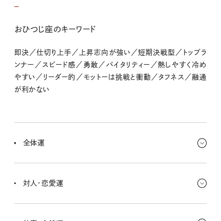
おひつじ座のキーワード
即決／仕切り上手／上昇志向が強い／短期決戦型／トップラ
ンナー／スピード感／勇敢／バイタリティー／熱しやすく冷め
やすい／リーダー的／モットーは挑戦と衝動／タフネス／融通
が利かない
全体運
これまでの努力が実を結びやすい、とってもパワフルな時期だよ〜。
目標達成に向けてラストスパートをかけるようなことも経験すると思
対人・恋愛運
う。ただ、冷静になることも忘れないでね。
長い間続いていた問題とか誤解が解消されるいいきっかけがあると
思うよ。コミュニケーションも活発になって、一段深い会話ができると