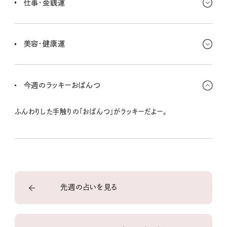
仕事・金銭運
思うんだ。でも盛り上がりすぎちゃうのに注意。
努力が形となりやすいときで、ボーナスなど思わぬ収入が期待できる
場合もあるよ。でも感情的になってつい使いすぎちゃう可能性もある
美容・健康運
から注意したいところ。
デトックスが促されているよ。しっかり体を動かしたり水を飲んだり
して、体の浄化をしていこう。疲労やストレスが溜まりやすい時期だ
今週のラッキーおぱんつ
からしっかりケアしていってね。
ふんわりした手触りの「おぱんつ」がラッキーだよー。
先週の占いを見る