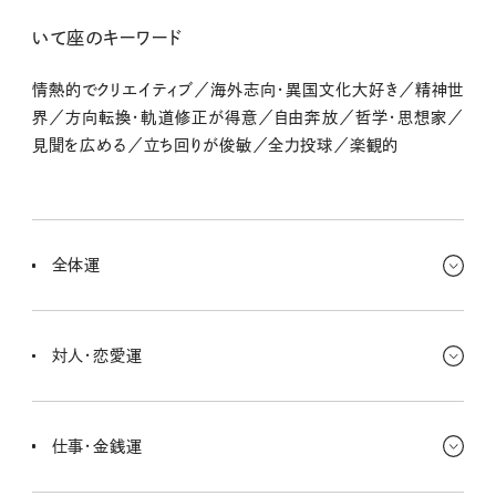
いて座のキーワード
情熱的でクリエイティブ／海外志向・異国文化大好き／精神世
界／方向転換・軌道修正が得意／自由奔放／哲学・思想家／
見聞を広める／立ち回りが俊敏／全力投球／楽観的
全体運
新しいプロジェクトやアイデアが湧き出てくる時期。クリエイティブな
活動はとってもラッキーが多くて、自分の新しい可能性を感じさせて
対人・恋愛運
くれると思うなー。
とても明るくて前向きな雰囲気！ ラブの出会いを待っている人も、情
熱的な展開があってするするっと仲よくなっていけそう。いい関係に
仕事・金銭運
なるには自分の個性を打ち出していってね。