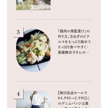
3
「鶏肉の南蛮漬け」の
作り方。玉ねぎのピク
ルスをたっぷり絡めて
さっぱり食べやすく：
真藤舞衣子さんの発
酵と酸味レシピ
4
【無印良品セールで
￥4,990→2,990】こ
のデニムパンツは買