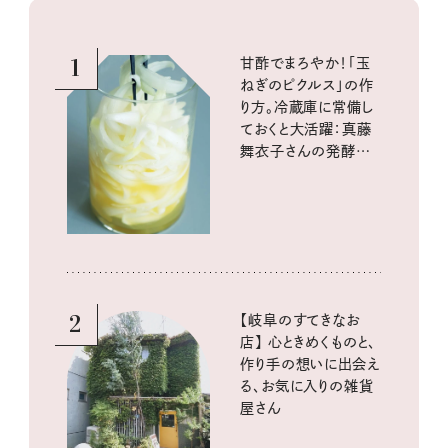
1
甘酢でまろやか！「玉
ねぎのピクルス」の作
り方。冷蔵庫に常備し
ておくと大活躍：真藤
舞衣子さんの発酵と
酸味の仕込みごはん
2
【岐阜のすてきなお
店】 心ときめくものと、
作り手の想いに出会え
る、お気に入りの雑貨
屋さん