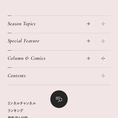
Season Topics
Special Feature
真夏のひんやりグッズ 2026
大人のリュック探し 2026SS
Column & Comics
ニトリ・イケア・無印良品で賢くおしゃれなインテリア
2026年春夏 トレンドファッションニュース
この春ほしい大人のスニーカー 2026春夏
2026年下半期占い大特集
絶品、お餅レシピ大集合！
Contents
女子旅おすすめスポット 暮らすように心地いいリンネル旅ガイ
ぐれいさん
ド
本当に使える「旅道具」
明日もいい日になりますように
幸せな老後のための リンネルマネー講座
世界のサンタさんに会って来た！
清水みさとの食いしんぼう寄り道サウナ
リンネルおしゃれファッションスナップ
私の住むまち、好きな場所。LOCAL LIFE REPORT
ときめく冬の贈りもの
クグロフの猫
リンネル暮らし部
リンネルチャンネル
リンネル 暮らしの道具大賞
クラフトビール案内
中沢元紀の板前さん入門
リンネルチャンネル
ランキング
ナチュラルメイクレッスン
母の日に贈りたい、お花モチーフのアイテム
空想喫茶トラノコクさんのあの店この店、喫茶訪問日記
おぱんつ君のわくわく楽しい一週間占い