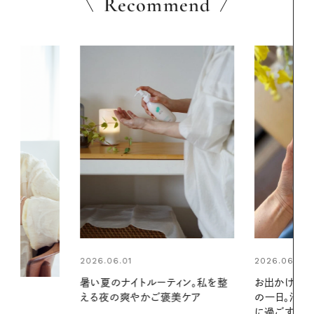
Recommend
2026.06.01
2026.06.01
ィン。私を整
お出かけ前のひと手間で変わる、夏
真夏に向けて
美ケア
の一日。汗ばむ季節を「ごきげん」
やりジェルと
に過ごす私の新習慣
地よくうるお