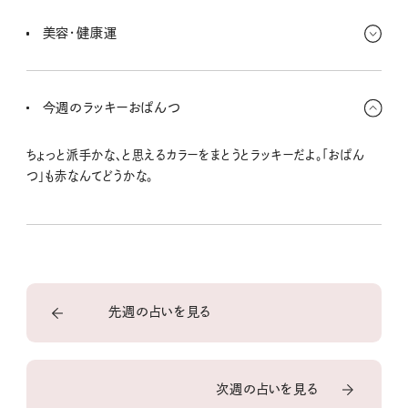
遊びにお金をかけることが増えていくけど、楽しい自己投資になりそ
う。ドキドキできることはたくさんあるから、つい使いすぎちゃうのに
美容・健康運
は気をつけてねー。
思い切りリフレッシュできる時期。外でのスポーツ、自然に触れ合うこ
とで気持ちも体も満たされるはずだよ。ファッションでは自分らしさを
今週のラッキーおぱんつ
しっかり表現するべし。
ちょっと派手かな、と思えるカラーをまとうとラッキーだよ。「おぱん
つ」も赤なんてどうかな。
先週の占いを見る
次週の占いを見る