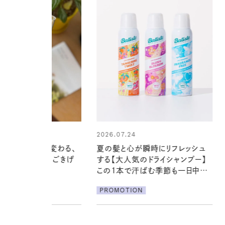
24
2026.06.01
心が瞬時にリフレッシュ
真夏に向けて、ハーブが香るひん
気のドライシャンプー】
やりジェルと出合う。暑い季節に心
で汗ばむ季節も一日中心
地よくうるおう、軽やかなボディケ
ア
ION
PROMOTION