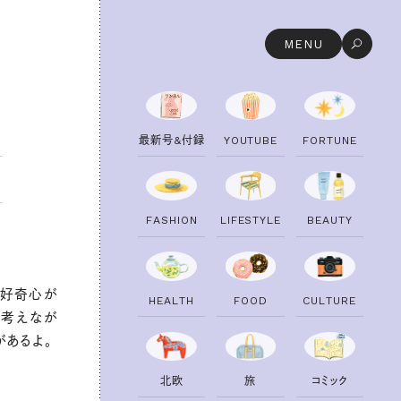
MENU
最
新
号
&
付
録
Y
O
U
T
U
B
E
F
O
R
T
U
N
E
F
A
S
H
I
O
N
L
I
F
E
S
T
Y
L
E
B
E
A
U
T
Y
的好奇心が
H
E
A
L
T
H
F
O
O
D
C
U
L
T
U
R
E
・考えなが
があるよ。
北
欧
旅
コ
ミ
ッ
ク