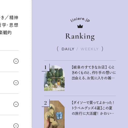
好き／精神
哲学・思想
楽観的
Ranking
DAILY
/
WEEKLY
1
【岐阜のすてきなお店】 心と
きめくものと、作り手の想いに
が見えてき
出会える、お気に入りの雑貨
もあるん
屋さん
るみたい。
空気が重た
2
【ダイソーで買ってよかった！
っとスロー
トラベルグッズ4選】この夏
の旅行に大活躍！ かわいく
流れが強い
て便利な厳選マストバイア
イテム
気込みが燃