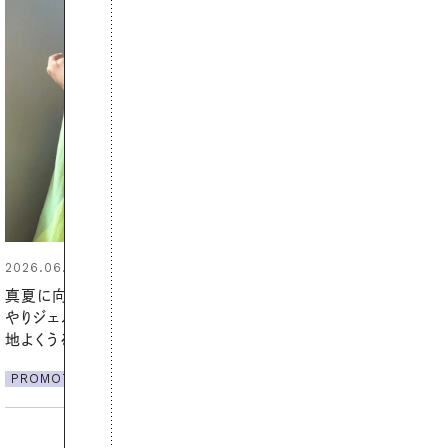
2026.07.21
【高山都さんが楽しむデンマーク
発・ベーリングの腕時計】 アクセサ
リーとの重ねづけも素敵な大人の
夏スタイル３選
PROMOTION