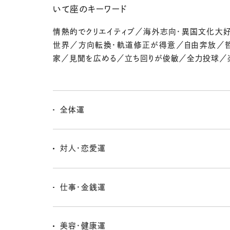
いて座のキーワード
情熱的でクリエイティブ／海外志向・異国文化大
世界／方向転換・軌道修正が得意／自由奔放／
家／見聞を広める／立ち回りが俊敏／全力投球／
全体運
今後、どんなことをしていこっかなー、っていろいろ展望
てるよね。自分の内なる感情に目を向けてみるきっかけ
対人・恋愛運
だ。反省することも出てきてるけど、いろいろ再確認でき
距離を置いてみることで見えるものがあるよ。ちょっと
くなってきた関係、いざこざがある関係は思い切ってちょ
仕事・金銭運
にしていこう。無理に向き合う必要はないみたい。
計画的に進んでいこう！ 無駄遣いしないようにという
し、成長のためにしっかりスキルアップしようという意
美容・健康運