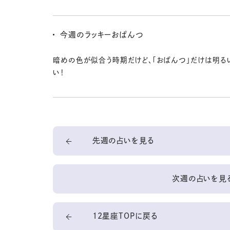
えてきそう。その調子でいこー。
瞑想するとか、メンタルケアを重点的にやっていきたいな
身体を動かすことも、気持ちが重たくなったときにはとっ
今週のラッキーおぱんつ
よー。思い悩んだらストレッチや筋トレ！
暗めの色が似合う時期だけど、「おぱんつ」だけは明る
い！
先週の占いを見る
次週の占いを見
12星座TOPに戻る