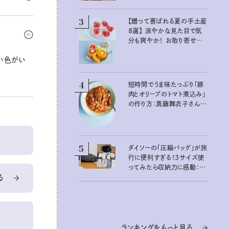
3
。軽くでも
【贈って喜ばれる夏の手土産
８選】 涼やかな見た目で気
ても有効だ
分も爽やか！ お取り寄せも
できるおすすめギフト
い色がい
4
短時間でうま味たっぷり「豚
肉とオリーブのトマト煮込み」
の作り方：真藤舞衣子さん
夏の不調を整える発酵レシ
ピ
5
ダイソーの「圧縮バッグ」が旅
行に便利すぎる！3サイズ使
ってみたら収納力に感動：
る
100均クイーン渋谷飛鳥の
『本当にいいもの』第10回③
ランキングをもっと見る