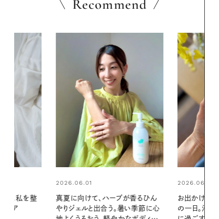
Recommend
2026.06.01
2026.07.24
ブが香るひん
お出かけ前のひと手間で変わる、夏
夏の髪と心が
暑い季節に心
の一日。汗ばむ季節を「ごきげん」
る【大人気の
かなボディケ
に過ごす私の新習慣
1本で汗ばむ