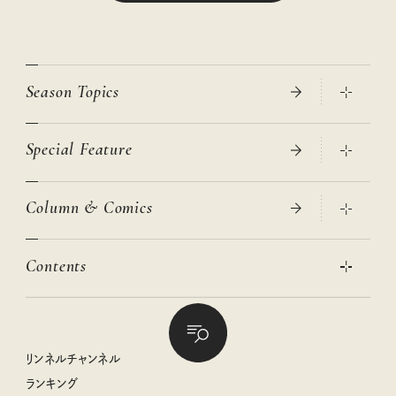
Season Topics
Special Feature
真夏のひんやりグッズ 2026
大人のリュック探し 2026SS
Column & Comics
ニトリ・イケア・無印良品で賢くおしゃれなインテリア
2026年春夏 トレンドファッションニュース
この春ほしい大人のスニーカー 2026春夏
2026年下半期占い大特集
絶品、お餅レシピ大集合！
Contents
女子旅おすすめスポット 暮らすように心地いいリンネル旅ガイ
ぐれいさん
ド
本当に使える「旅道具」
明日もいい日になりますように
幸せな老後のための リンネルマネー講座
世界のサンタさんに会って来た！
清水みさとの食いしんぼう寄り道サウナ
リンネルおしゃれファッションスナップ
私の住むまち、好きな場所。LOCAL LIFE REPORT
ときめく冬の贈りもの
クグロフの猫
リンネル暮らし部
リンネルチャンネル
リンネル 暮らしの道具大賞
クラフトビール案内
中沢元紀の板前さん入門
リンネルチャンネル
ランキング
ナチュラルメイクレッスン
母の日に贈りたい、お花モチーフのアイテム