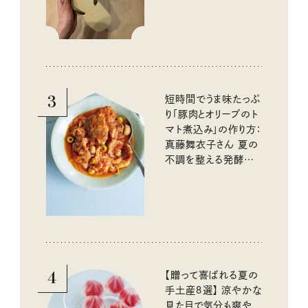
3
短時間でうま味たっぷ
り「豚肉とオリーブのト
マト煮込み」の作り方：
真藤舞衣子さん 夏の
不調を整える発酵レ
シピ
4
【贈って喜ばれる夏の
手土産８選】 涼やかな
見た目で気分も爽や