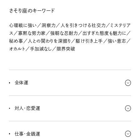
さそり座のキーワード
心理戦に強い／洞察力／人を引きつける社交力／ミステリア
ス／寡黙な努力家／強靭な忍耐力／出すぎた態度も魅力に／
秘め事／人との関わりを深掘り／駆け引き上手／強い意志／
オカルト／手加減なし／限界突破
全体運
自信が育ってくるよ！ お誕生日も近くなって、パワーがみなぎってきて
るのを感じるよね。キミらしい探究心を発揮していけるし、自分を見
対人・恋愛運
つめるきっかけもあると思うんだ。
カリスマ性が輝いてきてて、人を惹きつける力がすごく強まってる！
人との絆がさらに強固になるし、本音をもっと知りたくなっちゃうかも
仕事・金銭運
ね。探り合うにはいいタイミング。