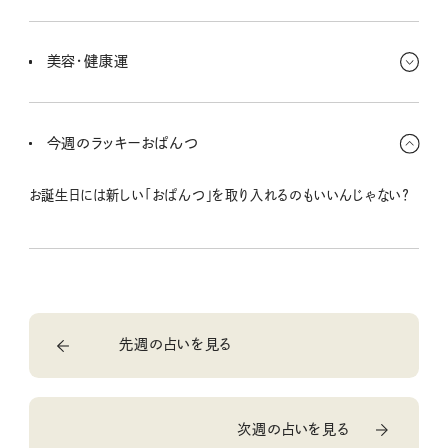
粘り強く取り組んでいけるし、キミがリーダーシップを取っていくこと
が増えると思うよ。長期的な計画を立てていくのに向いているから、
美容・健康運
今のうちにいろいろ手を考えていこう。
新しい習慣を取り入れたいし、自分をリフレッシュさせるのにもピッ
タリな時期さ。肌や髪のケアに気を遣うこと、イメチェンを図ることが
今週のラッキーおぱんつ
とってもラッキー。
お誕生日には新しい「おぱんつ」を取り入れるのもいいんじゃない？
先週の占いを見る
次週の占いを見る