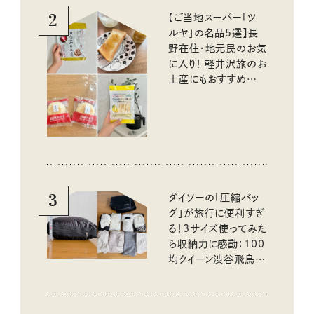
2
【ご当地スーパー「ツ
ルヤ」の名品5選】長
野在住・地元民のお気
に入り！ 軽井沢旅のお
土産にもおすすめのお
いしいもの
3
ダイソーの「圧縮バッ
グ」が旅行に便利すぎ
る！3サイズ使ってみた
ら収納力に感動：100
均クイーン渋谷飛鳥の
『本当にいいもの』第
10回③