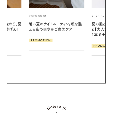
2026.07.24
2026.06.01
ィン。私を整
夏の髪と心が瞬時にリフレッシュす
真夏に向けて
美ケア
る【大人気のドライシャンプー】 この
やりジェルと
1本で汗ばむ季節も一日中心地よく
地よくうるお
ア
PROMOTION
PROMOTIO