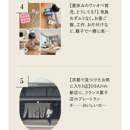
4
【夏休みのワンオペ育
児、どうしてる？】 気負
わずムリなく。お昼ご
飯、工作、お片付けな
ど、親子で一緒に楽し
める工夫
5
【京都で見つけたお気
に入り3店】OSAJIの
新店に、フランス菓子
店のプレートラン
チ……おいしいのんび
り街歩き。