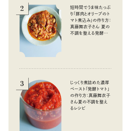
2
短時間でうま味たっぷ
り「豚肉とオリーブのト
マト煮込み」の作り方：
真藤舞衣子さん 夏の
不調を整える発酵レ
シピ
3
じっくり煮詰めた濃厚
ペースト「発酵トマト」
の作り方：真藤舞衣子
さん夏の不調を整え
るレシピ