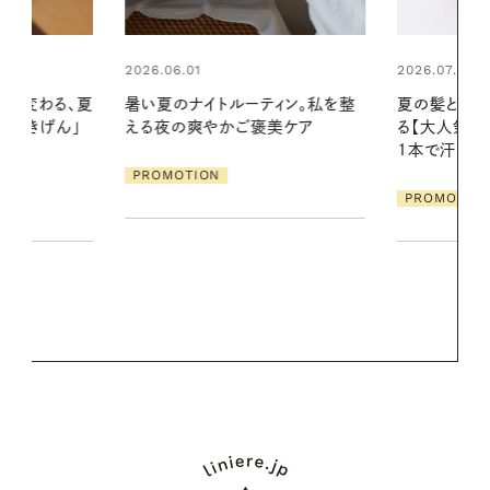
2026.07.24
ィン。私を整
夏の髪と心が瞬時にリフレッシュす
美ケア
る【大人気のドライシャンプー】 この
2026.07.21
1本で汗ばむ季節も一日中心地よく
【高山都さん
発・ベーリングの
PROMOTION
リーとの重ね
夏スタイル３
PROMOTIO