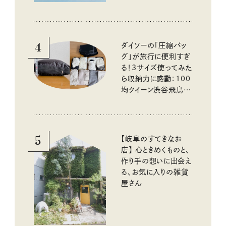
4
ダイソーの「圧縮バッ
グ」が旅行に便利すぎ
る！3サイズ使ってみた
ら収納力に感動：100
均クイーン渋谷飛鳥の
『本当にいいもの』第
10回③
5
【岐阜のすてきなお
店】 心ときめくものと、
作り手の想いに出会え
る、お気に入りの雑貨
屋さん