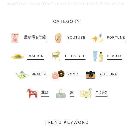
CATEGORY
最新号&付録
YOUTUBE
FORTUNE
FASHION
LIFESTYLE
BEAUTY
HEALTH
FOOD
CULTURE
北欧
旅
コミック
TREND KEYWORD