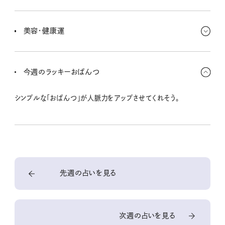
投資とか副業の話も舞い込みやすいんだけど、慎重な判断が必要
だよ。情報を積極的に取りにいくことが運気向上になるみたい。保険
美容・健康運
などの見直しもラッキー。
イメチェンが特にラッキーな時期だよ。髪のケアに力を入れるとより
輝けそう。週末はエレガントな装いでね！ ストレスで肩や首が疲れ
今週のラッキーおぱんつ
やすいみたいだからストレッチを。
シンプルな「おぱんつ」が人脈力をアップさせてくれそう。
先週の占いを見る
次週の占いを見る