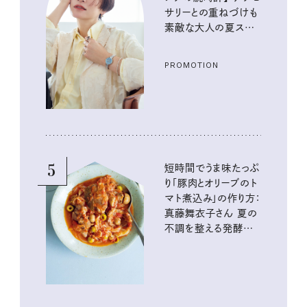
サリーとの重ねづけも
素敵な大人の夏スタイ
ル３選
PROMOTION
5
短時間でうま味たっぷ
り「豚肉とオリーブのト
マト煮込み」の作り方：
真藤舞衣子さん 夏の
不調を整える発酵レ
シピ