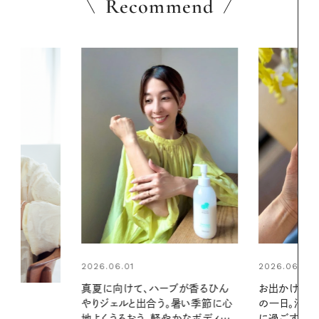
Recommend
2026.06.01
2026.07.24
ブが香るひん
お出かけ前のひと手間で変わる、夏
夏の髪と心が
暑い季節に心
の一日。汗ばむ季節を「ごきげん」
る【大人気の
かなボディケ
に過ごす私の新習慣
1本で汗ばむ