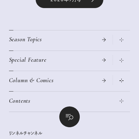
Season Topics
Special Feature
真夏のひんやりグッズ 2026
大人のリュック探し 2026SS
Column & Comics
ニトリ・イケア・無印良品で賢くおしゃれなインテリア
2026年春夏 トレンドファッションニュース
この春ほしい大人のスニーカー 2026春夏
2026年下半期占い大特集
絶品、お餅レシピ大集合！
Contents
女子旅おすすめスポット 暮らすように心地いいリンネル旅ガイ
ぐれいさん
ド
本当に使える「旅道具」
明日もいい日になりますように
幸せな老後のための リンネルマネー講座
世界のサンタさんに会って来た！
清水みさとの食いしんぼう寄り道サウナ
リンネルおしゃれファッションスナップ
私の住むまち、好きな場所。LOCAL LIFE REPORT
ときめく冬の贈りもの
クグロフの猫
リンネル暮らし部
リンネルチャンネル
リンネル 暮らしの道具大賞
クラフトビール案内
中沢元紀の板前さん入門