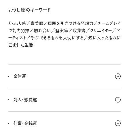
おうし座のキーワード
どっしり感／審美眼／周囲を引きつける発想力／チームプレイ
で能力発揮／触れ合い／堅実家／収集癖／クリエイター／ア
ーティスト／手にできるものを大切にする／気に入ったものに
囲まれた生活
全体運
人とワイワイ過ごすことが増えてくみたい。チームワークを発揮するこ
とが鍵になって、信頼できる仲間と一緒にワクワクすることに挑戦し
対人・恋愛運
ていくみたい。楽しんで。
週の中頃はちょっとロマンチックな雰囲気。信頼関係が深まったり、
二人の間で秘密が生まれたりもしやすいな。自然な流れに任せて、
仕事・金銭運
素直な気持ちを表現していくといいと思う。