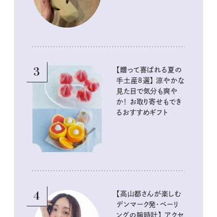
3
【贈って喜ばれる夏の
手土産８選】 涼やかな
見た目で気分も爽や
か！ お取り寄せもでき
るおすすめギフト
4
【高山都さんが楽しむ
デンマーク発・ベーリ
ングの腕時計】 アクセ