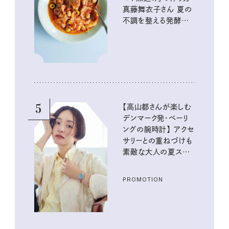
真藤舞衣子さん 夏の
不調を整える発酵レ
シピ
5
【高山都さんが楽しむ
デンマーク発・ベーリ
ングの腕時計】 アクセ
サリーとの重ねづけも
素敵な大人の夏スタイ
ル３選
PROMOTION