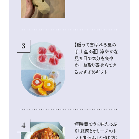
3
【贈って喜ばれる夏の
手土産８選】 涼やかな
見た目で気分も爽や
か！ お取り寄せもでき
るおすすめギフト
4
短時間でうま味たっぷ
り「豚肉とオリーブのト
マト煮込み」の作り方：