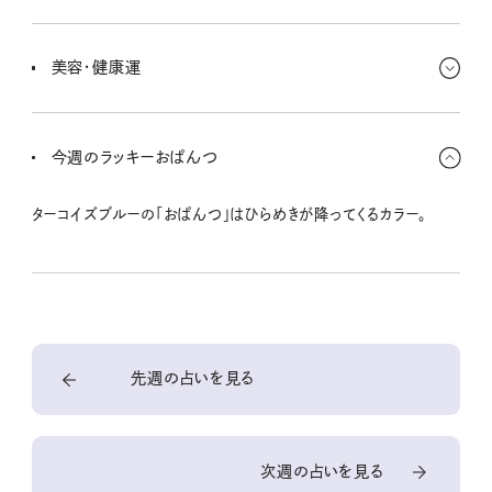
出費はかさむけど、ケチらず人に使うお金は吉。おごりおごられのバ
ランスも運気に関係するよ。仕事ではちょっとしたアイデアが評価さ
美容・健康運
れたり、フットワークの軽さが武器に。
調子が整ってきてて、体の声を聞くのに最適なとき。歯や口腔ケアは
とくに意識してみて。香りや空間の清潔感が気分を左右するから、
今週のラッキーおぱんつ
香水やルームスプレーの新調もおすすめ。
ターコイズブルーの「おぱんつ」はひらめきが降ってくるカラー。
先週の占いを見る
次週の占いを見る