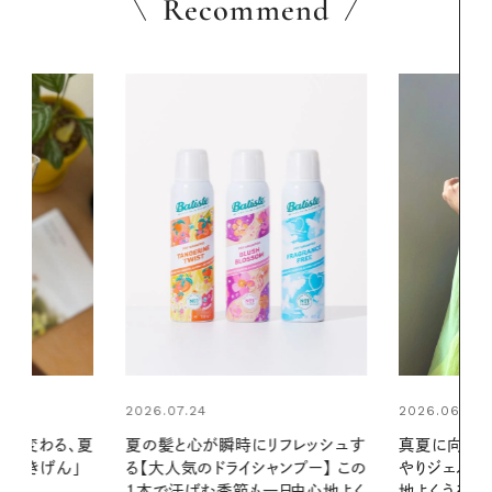
Recommend
2026.06.01
2026.06.01
リフレッシュす
真夏に向けて、ハーブが香るひん
暑い夏のナイ
ンプー】 この
やりジェルと出合う。暑い季節に心
える夜の爽
一日中心地よく
地よくうるおう、軽やかなボディケ