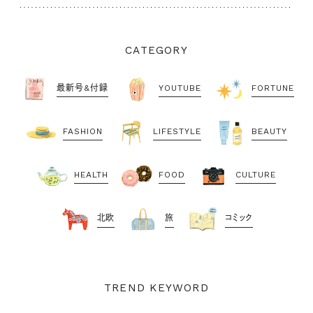
CATEGORY
最新号&付録
YOUTUBE
FORTUNE
FASHION
LIFESTYLE
BEAUTY
HEALTH
FOOD
CULTURE
北欧
旅
コミック
TREND KEYWORD