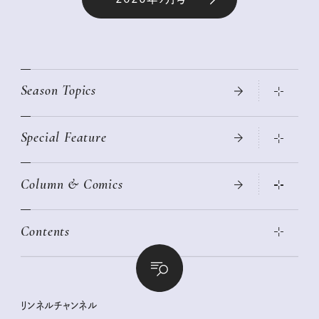
Season Topics
Special Feature
真夏のひんやりグッズ 2026
大人のリュック探し 2026SS
Column & Comics
ニトリ・イケア・無印良品で賢くおしゃれなインテリア
2026年春夏 トレンドファッションニュース
この春ほしい大人のスニーカー 2026春夏
2026年下半期占い大特集
絶品、お餅レシピ大集合！
Contents
女子旅おすすめスポット 暮らすように心地いいリンネル旅ガイ
ぐれいさん
ド
本当に使える「旅道具」
明日もいい日になりますように
幸せな老後のための リンネルマネー講座
世界のサンタさんに会って来た！
清水みさとの食いしんぼう寄り道サウナ
リンネルおしゃれファッションスナップ
私の住むまち、好きな場所。LOCAL LIFE REPORT
ときめく冬の贈りもの
クグロフの猫
リンネル暮らし部
リンネルチャンネル
リンネル 暮らしの道具大賞
クラフトビール案内
中沢元紀の板前さん入門