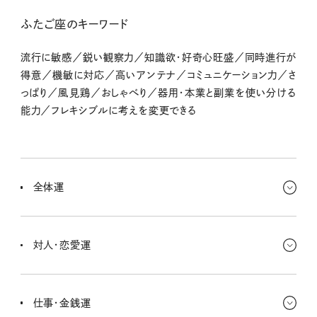
ふたご座のキーワード
流行に敏感／鋭い観察力／知識欲・好奇心旺盛／同時進行が
得意／機敏に対応／高いアンテナ／コミュニケーション力／さ
っぱり／風見鶏／おしゃべり／器用・本業と副業を使い分ける
能力／フレキシブルに考えを変更できる
全体運
空気の流れが軽くなって、気づいたら「楽しいことやりたい！」って思
ってる自分がいそう。仲間と何かを始めるもよし、自分の未来に向け
対人・恋愛運
て計画を練り直すのもアリ！ 動いてなんぼだよ〜。
人脈運がとっても上がってる〜。オンラインもリアルも、話すことでチ
ャンスが広がるみたい。恋愛は意外な人が味方って展開。会話が弾
仕事・金銭運
む相手は要チェックだよ。