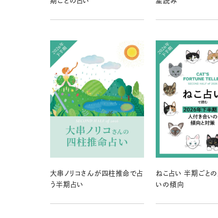
期ごとの占い
星読み
大串ノリコさんが四柱推命で占
ねこ占い 半期ごと
う半期占い
いの傾向