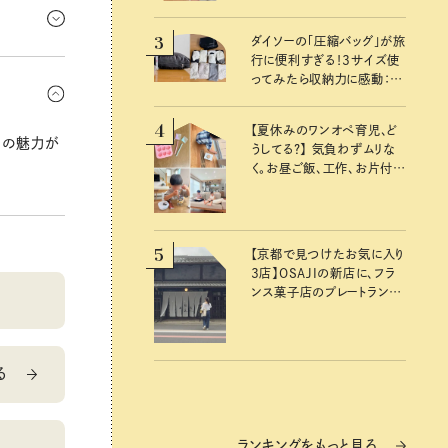
。
3
ダイソーの「圧縮バッグ」が旅
行に便利すぎる！3サイズ使
注意。寝る
ってみたら収納力に感動：
100均クイーン渋谷飛鳥の
『本当にいいもの』第10回③
4
【夏休みのワンオペ育児、ど
密の魅力が
うしてる？】 気負わずムリな
く。お昼ご飯、工作、お片付け
など、親子で一緒に楽しめる
工夫
5
【京都で見つけたお気に入り
3店】OSAJIの新店に、フラ
ンス菓子店のプレートラン
チ……おいしいのんびり街
歩き。
る
ランキングをもっと見る