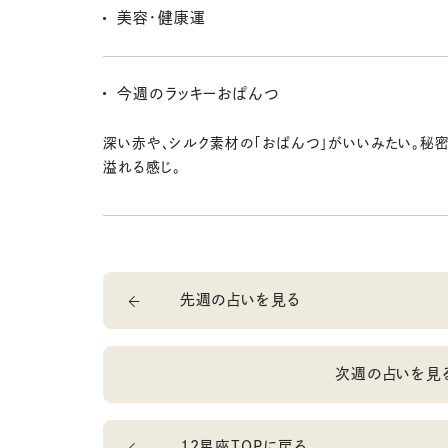
運を左右するよ。無理に動かすより、今は様子見でもOK
美容・健康運
内臓や婦人科系のケアを意識して。食べすぎや冷えに
前のハーブティーで身体も心もデトックスしよう。
今週のラッキーおぱんつ
深い赤や、シルク素材の「おぱんつ」がいいみたい。秘
溢れる感じ。
先週の占いを見る
次週の占いを見
12星座TOPに戻る