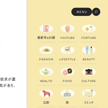
MENU
最
新
号
&
付
録
Y
O
U
T
U
B
E
F
O
R
T
U
N
E
F
A
S
H
I
O
N
L
I
F
E
S
T
Y
L
E
B
E
A
U
T
Y
う欲求が濃
H
E
A
L
T
H
F
O
O
D
C
U
L
T
U
R
E
気があり、
北
欧
旅
コ
ミ
ッ
ク