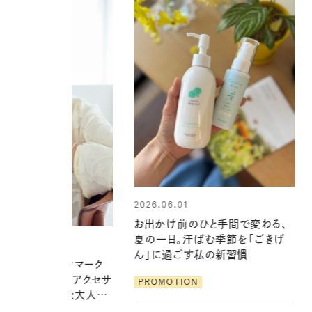
01
2026.06.01
前のひと手間で変わる、
真夏に向けて、ハーブが香るひん
。汗ばむ季節を「ごきげ
やりジェルと出合う。暑い季節に心
ごす私の新習慣
地よくうるおう、軽やかなボディケ
ア
ION
PROMOTION