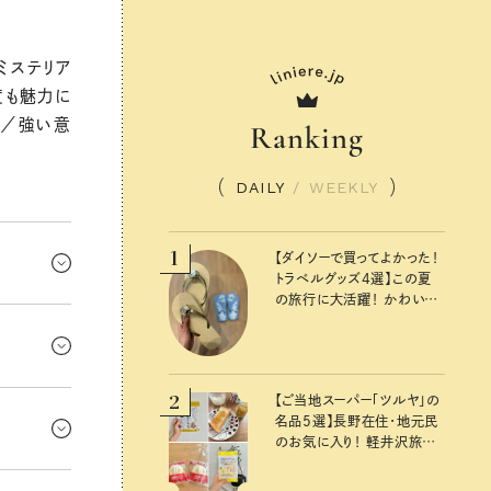
ミステリア
度も魅力に
手／強い意
Ranking
DAILY
/
WEEKLY
1
【ダイソーで買ってよかった！
トラベルグッズ4選】この夏
の旅行に大活躍！ かわいく
ないな」っ
て便利な厳選マストバイア
イテム
部分に灯を
2
を見たくな
【ご当地スーパー「ツルヤ」の
名品5選】長野在住・地元民
り本音勝
のお気に入り！ 軽井沢旅の
お土産にもおすすめのおい
が今後の金
しいもの