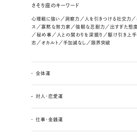
さそり座のキーワード
心理戦に強い／洞察力／人を引きつける社交力／
ス／寡黙な努力家／強靭な忍耐力／出すぎた態
／秘め事／人との関わりを深掘り／駆け引き上
志／オカルト／手加減なし／限界突破
全体運
気持ちの中で何かが切り替わる週。「もうこのやり方じゃ
て自然と感じることもあるんじゃない？ 満月は心の深い
対人・恋愛運
ともすから、再出発の予感がしてるかも。
深いところで人とつながれる時期だよ。表面よりも中身
るし見てほしくなる。恋も情熱的になるけど、駆け引きよ
仕事・金銭運
負が吉だよ。
長期的な視点が◎。目先の収入より、信頼の積み重ね