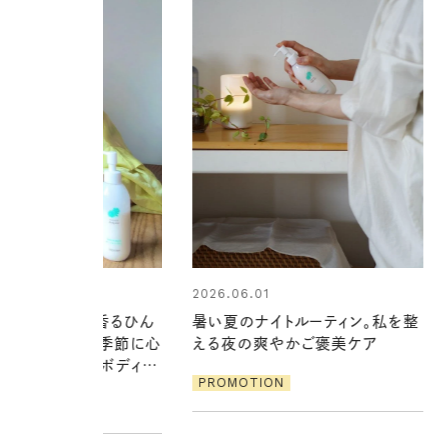
01
ナイトルーティン。私を整
爽やかご褒美ケア
2026.07.21
【高山都さんが楽しむデンマーク
ION
発・ベーリングの腕時計】 アクセサ
リーとの重ねづけも素敵な大人の
夏スタイル３選