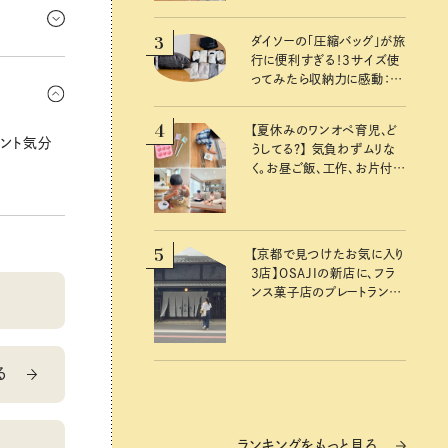
きな買い物
3
ダイソーの「圧縮バッグ」が旅
行に便利すぎる！3サイズ使
ッサージ
ってみたら収納力に感動：
ケアアイテ
100均クイーン渋谷飛鳥の
『本当にいいもの』第10回③
4
【夏休みのワンオペ育児、ど
ント気分
うしてる？】 気負わずムリな
く。お昼ご飯、工作、お片付け
など、親子で一緒に楽しめる
工夫
5
【京都で見つけたお気に入り
3店】OSAJIの新店に、フラ
ンス菓子店のプレートラン
チ……おいしいのんびり街
歩き。
る
ランキングをもっと見る