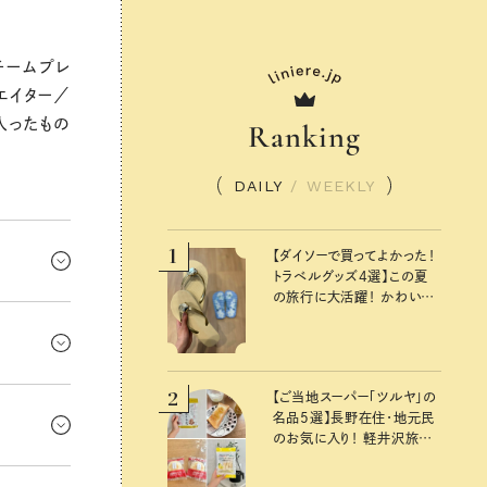
チームプレ
エイター／
入ったもの
Ranking
DAILY
/
WEEKLY
1
【ダイソーで買ってよかった！
トラベルグッズ4選】この夏
の旅行に大活躍！ かわいく
が大事な
て便利な厳選マストバイア
イテム
「これって
かった物が
かも。
2
つもより少
【ご当地スーパー「ツルヤ」の
名品5選】長野在住・地元民
らず、でも
のお気に入り！ 軽井沢旅の
お土産にもおすすめのおい
欲しい物が
しいもの