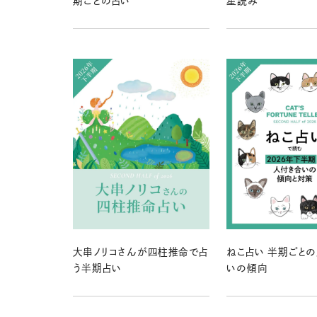
期ごとの占い
星読み
大串ノリコさんが四柱推命で占
ねこ占い 半期ごと
う半期占い
いの傾向