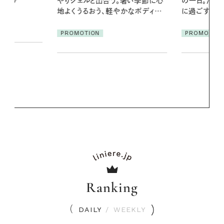
暑い季節に心
の一日。汗ばむ季節を「ごきげん」
2026.07.21
かなボディケ
に過ごす私の新習慣
【高山都さん
発・ベーリングの
PROMOTION
リーとの重ね
夏スタイル３
PROMOTIO
Ranking
DAILY
/
WEEKLY