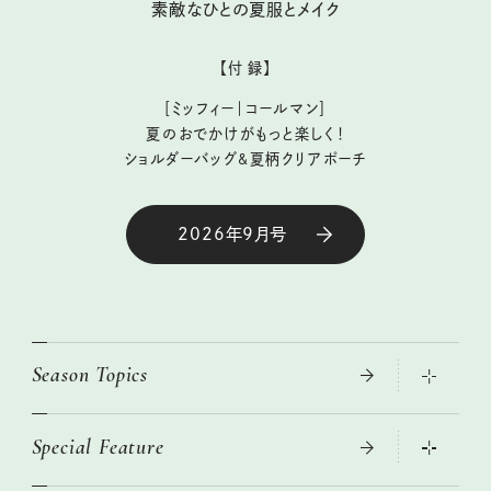
素敵なひとの夏服とメイク
【付 録】
［ミッフィー｜コールマン］
夏のおでかけがもっと楽しく！
ショルダーバッグ&夏柄クリアポーチ
2026年9月号
Season Topics
Special Feature
大人のリュック探し 2026SS
ニトリ・イケア・無印良品で賢くおしゃれなインテリア