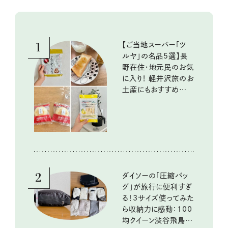
1
【ご当地スーパー「ツ
ルヤ」の名品5選】長
野在住・地元民のお気
に入り！ 軽井沢旅のお
土産にもおすすめのお
いしいもの
2
ダイソーの「圧縮バッ
グ」が旅行に便利すぎ
る！3サイズ使ってみた
ら収納力に感動：100
均クイーン渋谷飛鳥の