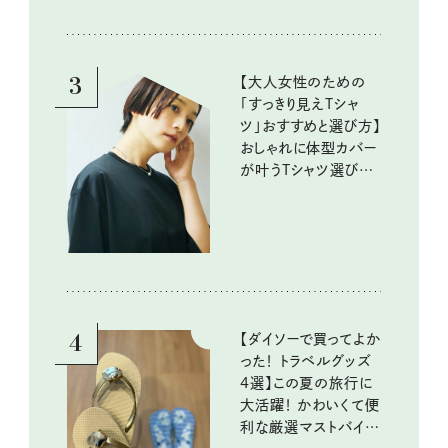
『本当にいいもの』第
10回③
3
【大人女性のための
「すっきり見えTシャ
ツ」おすすめと選び方】
おしゃれに体型カバー
が叶うTシャツ選びの
ポイントは？
4
【ダイソーで買ってよか
った！ トラベルグッズ
4選】この夏の旅行に
大活躍！ かわいくて便
利な厳選マストバイア