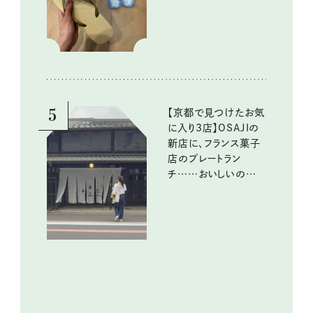
イテム
5
【京都で見つけたお気
に入り3店】OSAJIの
新店に、フランス菓子
店のプレートラン
チ……おいしいのんび
り街歩き。