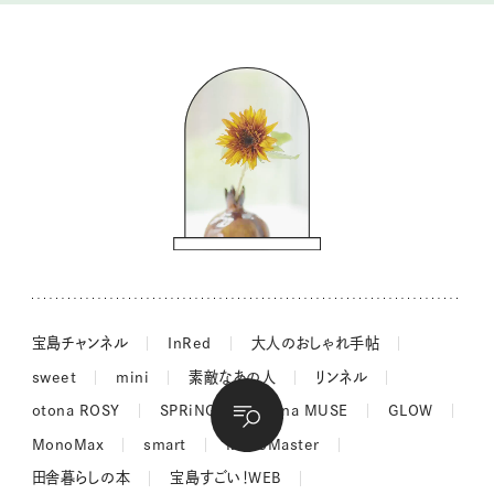
暮らしの時産テクニック
バッグの中身
コウケンテツのヒトワザ巡り
ノーラのフィンランド旅気分
街角ワンデイ
ドーナツハント
吉田羊さんの着物と12のアソビゴコロ
長谷川あかりさんの今週もお疲れ様つまみ
宝島チャンネル
InRed
大人のおしゃれ手帖
sweet
mini
素敵なあの人
リンネル
otona ROSY
SPRiNG
otona MUSE
GLOW
MonoMax
smart
MonoMaster
田舎暮らしの本
宝島すごい！WEB