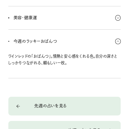
物欲が高まるときだけど、ずっと好きでいられるかが買い物の分かれ
道。限定や話題性より、自分の定番を育てる感覚が◎ 今あるものを
美容・健康運
大事にするのも運気アップにつながるよ〜。
深く整えるケアが効くタイミング。マッサージや入浴、香りでのリラッ
クスを習慣にすると、ぐんと元気に。呼吸を深くすることを意識する
今週のラッキーおぱんつ
と、気持ちも穏やかになれるよ。
ワインレッドの「おぱんつ」。情熱と安心感をくれる色。自分の深さと
しっかりつながれる、頼もしい一枚。
先週の占いを見る