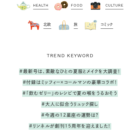
HEALTH
FOOD
CULTURE
北欧
旅
コミック
TREND KEYWORD
#最新号は、素敵なひとの夏服とメイクを大調査！
#付録はミッフィー×コールマンの豪華コラボ！
#「飲むゼリー」のレシピで夏の喉をうるおそう
#大人に似合うリュック探し
#今週の12星座の運勢は？
#リンネルが創刊15周年を迎えました！