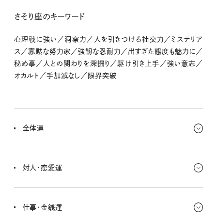
さそり座のキーワード
心理戦に強い／洞察力／人を引きつける社交力／ミステリア
ス／寡黙な努力家／強靭な忍耐力／出すぎた態度も魅力に／
秘め事／人との関わりを深掘り／駆け引き上手／強い意志／
オカルト／手加減なし／限界突破
全体運
感情の深いところが刺激されそうな週。ぼんやりしてたことがハッキ
リしたり、心の奥のほんとの気持ちに気づけたり。内側からわき上が
対人・恋愛運
るエネルギーを信じて、静かに進もう。力まず、自分のペースでOKだ
よ〜。
ちょっとした仕草や目線に、相手の気持ちを感じ取れるキミ。今週は
その直感力が冴えてるよ♡ 恋はじわじわと深まるとき。焦らなくて
仕事・金銭運
も、お互いの心の距離が自然に縮まっていきそう。