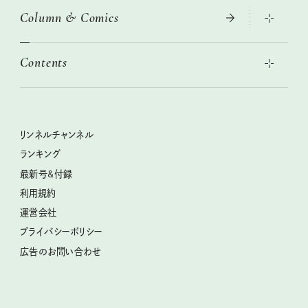
Column & Comics
この春ほしい大人のスニーカー 2026春夏
2026年春夏 トレンドファッションニュース
絶品、お餅レシピ大集合！
2026年下半期占い大特集
本当に使える「旅道具」
Contents
女子旅おすすめスポット 暮らすように心地いいリンネル旅ガイ
ぐれいさん
ド
世界のサンタさんに会って来た！
明日もいい日になりますように
幸せな老後のための リンネルマネー講座
ときめく冬の贈りもの
清水みさとの食いしんぼう寄り道サウナ
リンネルおしゃれファッションスナップ
私の住むまち、好きな場所。LOCAL LIFE REPORT
クラフトビール案内
クグロフの猫
リンネル暮らし部
リンネルチャンネル
リンネル 暮らしの道具大賞
母の日に贈りたい、お花モチーフのアイテム
中沢元紀の板前さん入門
リンネルチャンネル
ランキング
ナチュラルメイクレッスン
うちねこグランプリ2026、発表！
空想喫茶トラノコクさんのあの店この店、喫茶訪問日記
おぱんつ君のわくわく楽しい一週間占い
最新号&付録
喜ばれる贈り物手帖
圷みほさんのゆるっと週末キャンプ通信
毎日が心地よくなるリンネルタロット
利用規約
2026年上半期占い大特集
豆柴・まもるくんの旅日記
運営会社
2025年下半期占い大特集
柳沢小実さんのお散歩するようなゆるり旅
プライバシーポリシー
猫と一緒に心地いい暮らし
広告のお問い合わせ
valoさんのかわいいもの探し
tsukuru & Lin. ツクルアンドリン
kippis（キッピス）