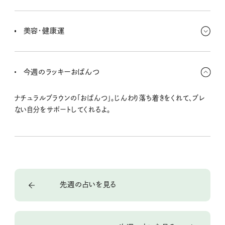
じっくり育てていって◎。
安定感のある金運。堅実に使うことで満足感もアップ。必要なものに
はしっかり投資しつつ、少しだけ贅沢するなら「心が落ち着くもの」
美容・健康運
を選んでみて。リネンのタオルとか、お茶のセットとかがぴったり。
今週は「巡り」がカギ。血流、気分、時間…停滞しそうなものをちょっ
と動かす意識を持って。ラジオ体操や湯船につかることも効果大。ゆ
今週のラッキーおぱんつ
るめの運動で、こわばりがほぐれてスッキリするよ。
ナチュラルブラウンの「おぱんつ」。じんわり落ち着きをくれて、ブレ
ない自分をサポートしてくれるよ。
先週の占いを見る