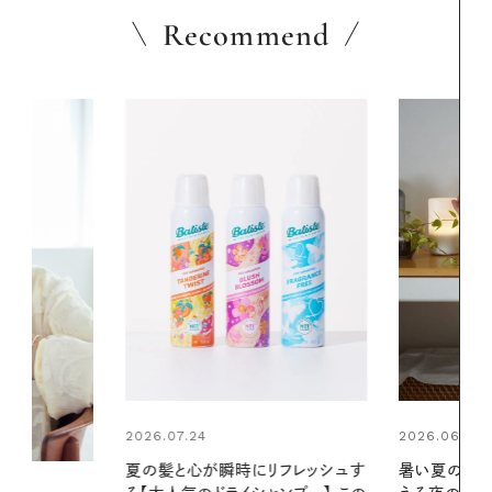
Recommend
2026.06.01
2026.06.01
リフレッシュす
暑い夏のナイトルーティン。私を整
真夏に向けて