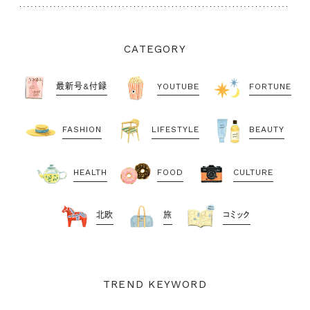
CATEGORY
最新号&付録
YOUTUBE
FORTUNE
FASHION
LIFESTYLE
BEAUTY
HEALTH
FOOD
CULTURE
北欧
旅
コミック
TREND KEYWORD