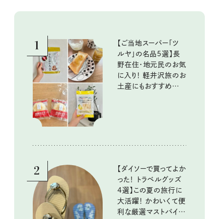
1
【ご当地スーパー「ツ
ルヤ」の名品5選】長
野在住・地元民のお気
に入り！ 軽井沢旅のお
土産にもおすすめのお
いしいもの
2
【ダイソーで買ってよか
った！ トラベルグッズ
4選】この夏の旅行に
大活躍！ かわいくて便
利な厳選マストバイア