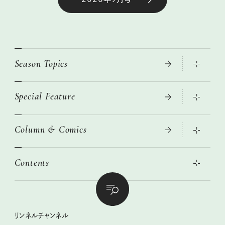
Season Topics
Special Feature
真夏のひんやりグッズ 2026
大人のリュック探し 2026SS
Column & Comics
ニトリ・イケア・無印良品で賢くおしゃれなインテリア
2026年春夏 トレンドファッションニュース
この春ほしい大人のスニーカー 2026春夏
2026年下半期占い大特集
絶品、お餅レシピ大集合！
Contents
女子旅おすすめスポット 暮らすように心地いいリンネル旅ガイ
ぐれいさん
ド
本当に使える「旅道具」
明日もいい日になりますように
幸せな老後のための リンネルマネー講座
世界のサンタさんに会って来た！
清水みさとの食いしんぼう寄り道サウナ
リンネルおしゃれファッションスナップ
私の住むまち、好きな場所。LOCAL LIFE REPORT
ときめく冬の贈りもの
クグロフの猫
リンネル暮らし部
リンネルチャンネル
リンネル 暮らしの道具大賞
クラフトビール案内
中沢元紀の板前さん入門