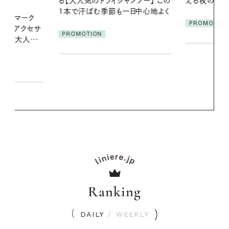
ンプー】 この
える夜の爽やかご褒美ケア
やりジェルと
一日中心地よく
地よくうるお
ア
PROMOTION
PROMOTIO
Ranking
DAILY
/
WEEKLY