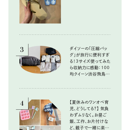
イテム
3
ダイソーの「圧縮バッ
グ」が旅行に便利すぎ
る！3サイズ使ってみた
ら収納力に感動：100
均クイーン渋谷飛鳥の
『本当にいいもの』第
10回③
4
【夏休みのワンオペ育
児、どうしてる？】 気負
わずムリなく。お昼ご
飯、工作、お片付けな
ど、親子で一緒に楽し