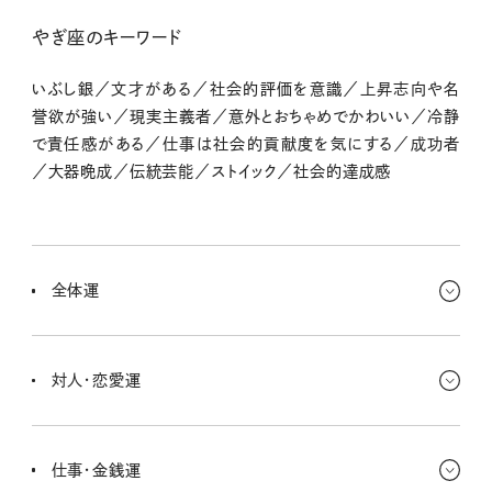
やぎ座のキーワード
いぶし銀／文才がある／社会的評価を意識／上昇志向や名
誉欲が強い／現実主義者／意外とおちゃめでかわいい／冷静
で責任感がある／仕事は社会的貢献度を気にする／成功者
／大器晩成／伝統芸能／ストイック／社会的達成感
全体運
落ち着いた空気が流れはじめて、キミの「コツコツ力」が真価を発揮
するとき。急がず、でも確実に積み重ねることが、今週のテーマ。面倒
対人・恋愛運
に思えることほど先に片づけておくと、あとあとすっごく楽になるよ。
地味だけど、効く週！
いつもは頼られる側のキミだけど、今週は「頼ってもいいんだよ」って
いう優しさに救われそう。無理にがんばらなくても、わかってくれる
仕事・金銭運
人がそばにいるかも。恋愛は静かにあたたまる流れ。焦らず、関係を