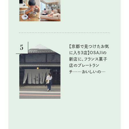
める工夫
5
【京都で見つけたお気
に入り3店】OSAJIの
新店に、フランス菓子
店のプレートラン
チ……おいしいのんび
り街歩き。