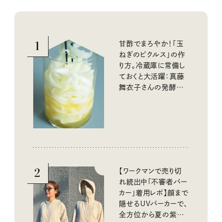
1
甘酢でまろやか！「玉
ねぎのピクルス」の作
り方。冷蔵庫に常備し
ておくと大活躍：真藤
舞衣子さんの発酵と
酸味の仕込みごはん
2
【ワークマンで売り切
れ続出中「不審者パー
カー」着用レポ】顔まで
隠せるUVパーカーで、
全方位から夏の紫外