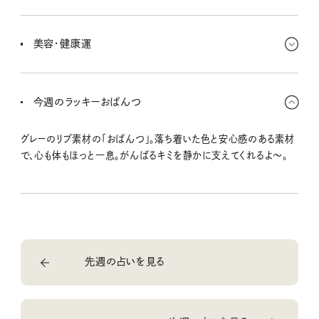
地味にコツコツ、が効いてくる時期。大きな出費は避けて、“ちょっと
いい日用品”を買ってみると運気もアップ♪ 今あるものを活かす工
美容・健康運
夫も楽しくなるよ〜。手元の整理整頓が金運にもつながるよ！
睡眠と食事が基本中の基本だよ。特別なケアより、いつもの生活リ
ズムを整えることがいちばん効くとき。冷房の冷えにも注意して、足
今週のラッキーおぱんつ
元をあたためる工夫をしてね。お風呂にゆっくり浸かるのも◎！
グレーのリブ素材の「おぱんつ」。落ち着いた色と安心感のある素材
で、心も体もほっと一息。がんばるキミを静かに支えてくれるよ〜。
先週の占いを見る