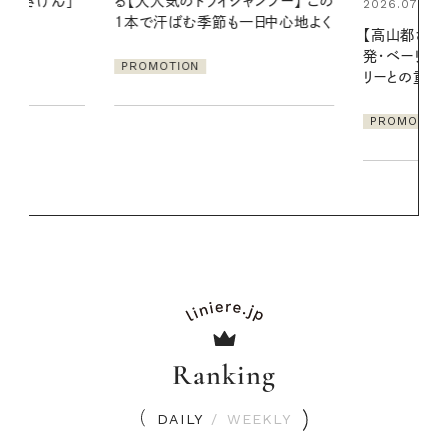
ンプー】 この
やりジェルと
2026.07.21
一日中心地よく
地よくうるお
【高山都さんが楽しむデンマーク
ア
発・ベーリングの腕時計】 アクセサ
PROMOTIO
リーとの重ねづけも素敵な大人の
夏スタイル３選
PROMOTION
Ranking
DAILY
/
WEEKLY