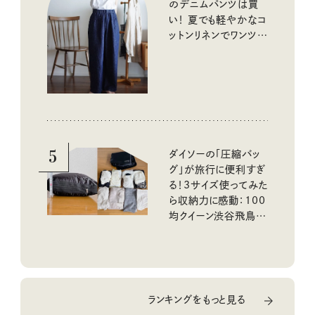
のデニムパンツは買
い！ 夏でも軽やかなコ
ットンリネンでワンツー
コーデに大活躍！
5
ダイソーの「圧縮バッ
グ」が旅行に便利すぎ
る！3サイズ使ってみた
ら収納力に感動：100
均クイーン渋谷飛鳥の
『本当にいいもの』第
10回③
ランキングをもっと見る