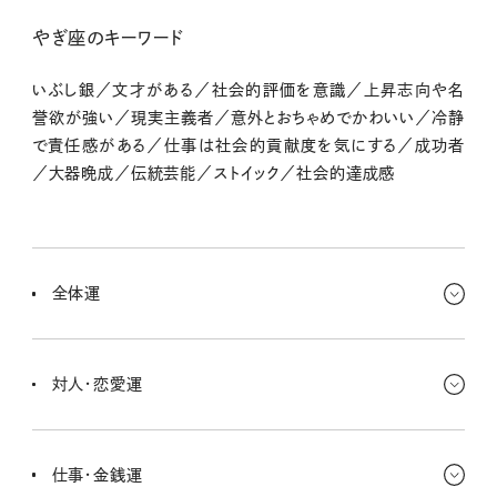
やぎ座のキーワード
いぶし銀／文才がある／社会的評価を意識／上昇志向や名
誉欲が強い／現実主義者／意外とおちゃめでかわいい／冷静
で責任感がある／仕事は社会的貢献度を気にする／成功者
／大器晩成／伝統芸能／ストイック／社会的達成感
全体運
ちょっと立ち止まって「このやり方でいいのかな？」って見直したくな
る週だよ〜。いつもコツコツがんばってるキミだからこそ、少し休憩
対人・恋愛運
しながら軌道修正する時間も大切♡ やることいっぱいでも、まずは
今日の自分を整えてからでOK！
頼られる場面が増えるかも。でも、がんばりすぎるとちょっと疲れちゃ
うから、適度な距離感を意識してね〜。シングルは、まじめな会話か
仕事・金銭運
ら距離が近づく可能性アリ。カップルはありがとうを言い合うと◎！