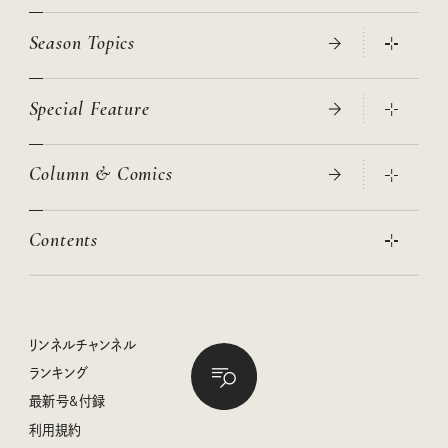
Season Topics
Special Feature
真夏のひんやりグッズ 2026
大人のリュック探し 2026SS
Column & Comics
ニトリ・イケア・無印良品で賢くおしゃれなインテリア
2026年春夏 トレンドファッションニュース
この春ほしい大人のスニーカー 2026春夏
2026年下半期占い大特集
絶品、お餅レシピ大集合！
Contents
女子旅おすすめスポット 暮らすように心地いいリンネル旅ガイ
ぐれいさん
ド
本当に使える「旅道具」
明日もいい日になりますように
幸せな老後のための リンネルマネー講座
世界のサンタさんに会って来た！
清水みさとの食いしんぼう寄り道サウナ
リンネルおしゃれファッションスナップ
私の住むまち、好きな場所。LOCAL LIFE REPORT
ときめく冬の贈りもの
クグロフの猫
リンネル暮らし部
リンネルチャンネル
リンネル 暮らしの道具大賞
クラフトビール案内
中沢元紀の板前さん入門
リンネルチャンネル
ランキング
ナチュラルメイクレッスン
母の日に贈りたい、お花モチーフのアイテム
空想喫茶トラノコクさんのあの店この店、喫茶訪問日記
おぱんつ君のわくわく楽しい一週間占い
最新号&付録
喜ばれる贈り物手帖
うちねこグランプリ2026、発表！
圷みほさんのゆるっと週末キャンプ通信
毎日が心地よくなるリンネルタロット
利用規約
2026年上半期占い大特集