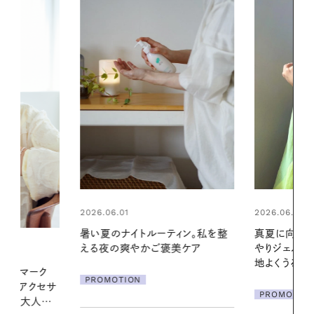
2026.06.01
2026.07.24
ィン。私を整
真夏に向けて、ハーブが香るひん
夏の髪と心が
美ケア
やりジェルと出合う。暑い季節に心
る【大人気の
地よくうるおう、軽やかなボディケ
1本で汗ばむ
ア
PROMOTION
PROMOTIO