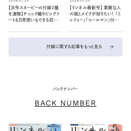
2026.07.25
2026.07.20
【次号スヌーピーの付録2種
【リンネル最新号】 素敵な人
を速報】チェック織りビッグト
の服とメイクが知りたい！ 「ミ
ート＆日常使いもできる防災5
ッフィー」「コールマン」付録と
点セット：8/20発売リンネル
注目の特集を最速レポート：
2026年10月号・10月号増
7月21日発売9月号・9月号
刊
増刊
付録に関する記事をもっと見る
バックナンバー
BACK NUMBER