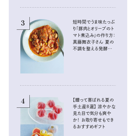
3
短時間でうま味たっぷ
り「豚肉とオリーブのト
マト煮込み」の作り方：
真藤舞衣子さん 夏の
不調を整える発酵レ
シピ
4
【贈って喜ばれる夏の
手土産８選】 涼やかな
見た目で気分も爽や
か！ お取り寄せもでき
るおすすめギフト