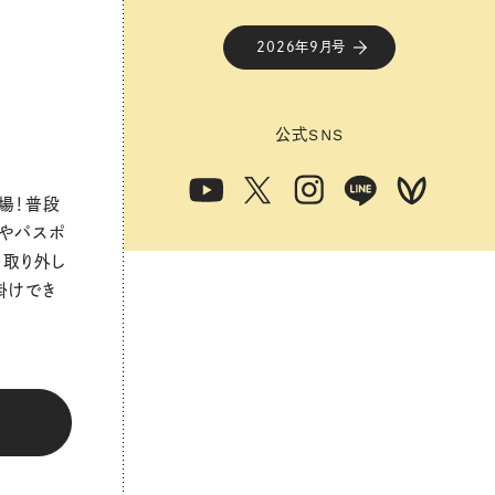
2026年9月号
公式
SNS
場！普段
ホやパスポ
 取り外し
掛けでき
ら