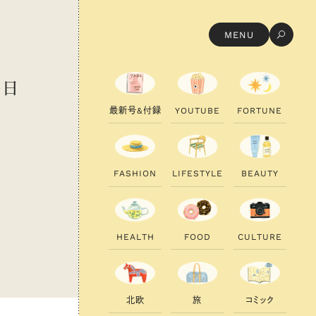
MENU
毎日
最
新
号
&
付
録
Y
O
U
T
U
B
E
F
O
R
T
U
N
E
F
A
S
H
I
O
N
L
I
F
E
S
T
Y
L
E
B
E
A
U
T
Y
H
E
A
L
T
H
F
O
O
D
C
U
L
T
U
R
E
北
欧
旅
コ
ミ
ッ
ク