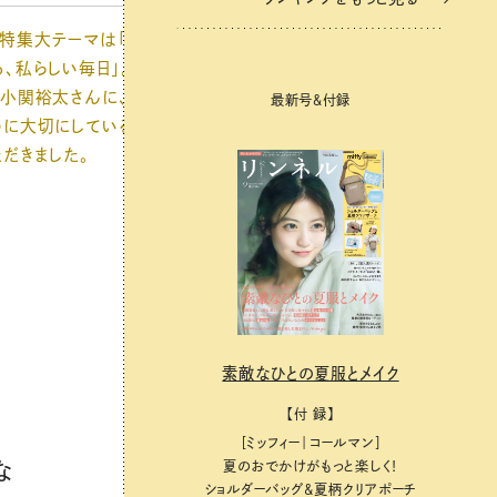
特集大テーマは「整えて、
付録はムーミンのストラップ付きマ
、私らしい毎日」。巻頭で
ルチケース。付録違いで7月号増
・小関裕太さんに、自分を整
も発売中。
最新号＆付録
めに大切にしていることを教
だきました。
素敵なひとの夏服とメイク
【付 録】
［ミッフィー｜コールマン］
夏のおでかけがもっと楽しく！
な
ショルダーバッグ&夏柄クリアポーチ