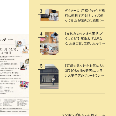
ら
3
ダイソーの「圧縮バッグ」が旅
行に便利すぎる！3サイズ使
ってみたら収納力に感動：
100均クイーン渋谷飛鳥の
『本当にいいもの』第10回③
4
【夏休みのワンオペ育児、ど
うしてる？】 気負わずムリな
く。お昼ご飯、工作、お片付け
など、親子で一緒に楽しめる
工夫
5
【京都で見つけたお気に入り
3店】OSAJIの新店に、フラ
ンス菓子店のプレートラン
チ……おいしいのんびり街
歩き。
ランキングをもっと見る