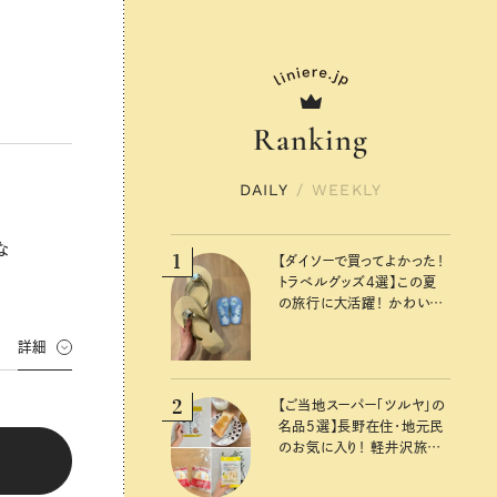
Ranking
DAILY
/
WEEKLY
な
1
【ダイソーで買ってよかった！
トラベルグッズ4選】この夏
の旅行に大活躍！ かわいく
て便利な厳選マストバイア
イテム
詳細
2
【ご当地スーパー「ツルヤ」の
名品5選】長野在住・地元民
のお気に入り！ 軽井沢旅の
お土産にもおすすめのおい
しいもの