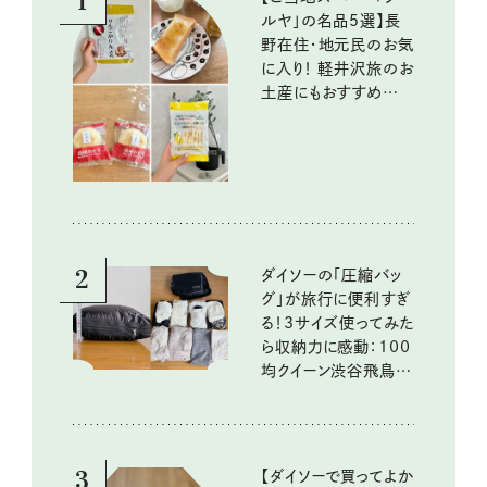
1
ルヤ」の名品5選】長
野在住・地元民のお気
に入り！ 軽井沢旅のお
土産にもおすすめのお
いしいもの
2
ダイソーの「圧縮バッ
グ」が旅行に便利すぎ
る！3サイズ使ってみた
ら収納力に感動：100
均クイーン渋谷飛鳥の
『本当にいいもの』第
10回③
3
【ダイソーで買ってよか