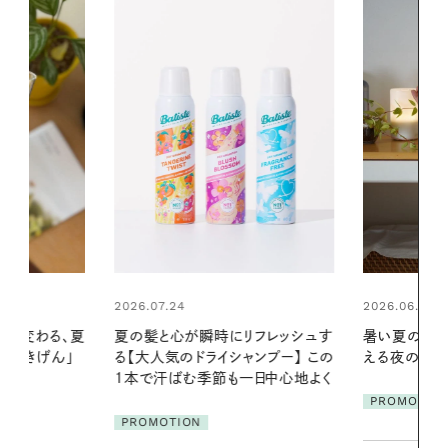
2026.06.01
リフレッシュす
暑い夏のナイトルーティン。私を整
ンプー】 この
える夜の爽やかご褒美ケア
2026.07.21
一日中心地よく
【高山都さん
PROMOTION
発・ベーリングの
リーとの重ね