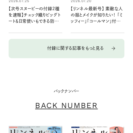
2026.07.25
2026.07.20
【次号スヌーピーの付録2種
【リンネル最新号】 素敵な人
を速報】チェック織りビッグト
の服とメイクが知りたい！ 「ミ
ート＆日常使いもできる防災5
ッフィー」「コールマン」付録と
点セット：8/20発売リンネル
注目の特集を最速レポート：
2026年10月号・10月号増
7月21日発売9月号・9月号
刊
増刊
付録に関する記事をもっと見る
バックナンバー
BACK NUMBER