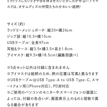
リラックスしたいときや目を休ませたいときに欠かせないアイマ
スクは、オサムグッズの仲間たちのかわいい総柄！
サイズ（約）
ランドリーメッシュポーチ：縦20×横26cm
ジップ袋：縦10.5×横15cm
USBケーブル：全長97cm
耳栓＆ケース：縦3.5×横3.5×高さ1.8cm
アイマスク：縦9.5×横18.5cm（編集部調べ）
※5点セット以外は付録に含まれません
※アイマスクは総柄のため、柄の位置は写真と異なります
※USBケーブルはUSB Type-A to USB Type-C、スマ
ートフォン用〈iPhone対応〉、PD非対応
※ご使用のパソコンのモニターやスマートフォンの画面に
よっては、付録の色合いが、画面表示上のものと現物で異
なる場合があります