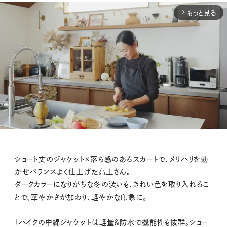
もっと見る
arrow_forward_ios
M
ショート丈のジャケット×落ち感のあるスカートで、メリハリを効
u
かせバランスよく仕上げた高上さん。
t
ダークカラーになりがちな冬の装いも、きれい色を取り入れるこ
e
とで、華やかさが加わり、軽やかな印象に。
「ハイクの中綿ジャケットは軽量＆防水で機能性も抜群。ショー