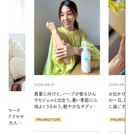
2026.06.01
2026.06.01
ブが香るひん
お出かけ前のひと手間で変わる、夏
暑い夏のナイ
暑い季節に心
の一日。汗ばむ季節を「ごきげん」
える夜の爽
かなボディケ
に過ごす私の新習慣
PROMOTIO
PROMOTION