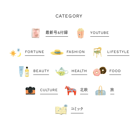
CATEGORY
最新号&付録
YOUTUBE
FORTUNE
FASHION
LIFESTYLE
BEAUTY
HEALTH
FOOD
CULTURE
北欧
旅
コミック