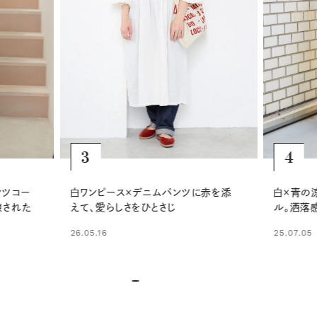
5
4
赤を添
やさしい
白×青の涼しげなセットアップスタイ
ねて、き
ル。洒落感は小物でプラス！
ルへ
25.07.05
26.02.13