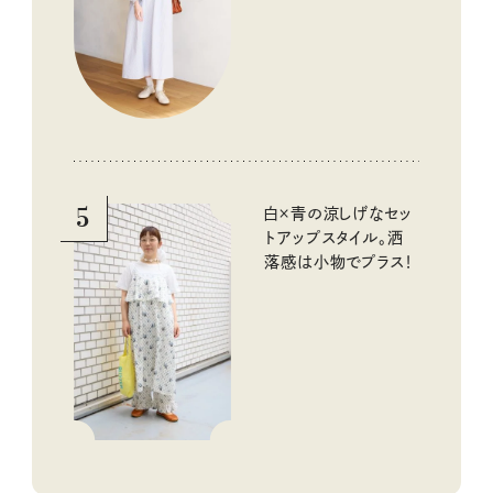
5
白×青の涼しげなセッ
トアップスタイル。洒
落感は小物でプラス！