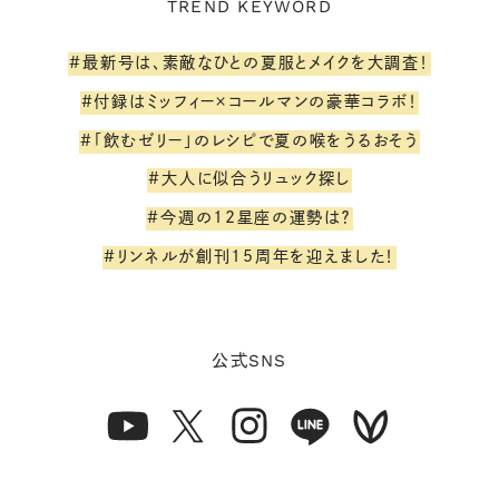
TREND KEYWORD
#最新号は、素敵なひとの夏服とメイクを大調査！
#付録はミッフィー×コールマンの豪華コラボ！
#「飲むゼリー」のレシピで夏の喉をうるおそう
#大人に似合うリュック探し
#今週の12星座の運勢は？
#リンネルが創刊15周年を迎えました！
SNS
公式