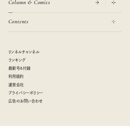
Column & Comics
ニトリ・イケア・無印良品で賢くおしゃれなインテリア
2026年春夏 トレンドファッションニュース
この春ほしい大人のスニーカー 2026春夏
2026年下半期占い大特集
絶品、お餅レシピ大集合！
Contents
女子旅おすすめスポット 暮らすように心地いいリンネル旅ガイ
ぐれいさん
ド
本当に使える「旅道具」
明日もいい日になりますように
幸せな老後のための リンネルマネー講座
世界のサンタさんに会って来た！
清水みさとの食いしんぼう寄り道サウナ
リンネルおしゃれファッションスナップ
私の住むまち、好きな場所。LOCAL LIFE REPORT
ときめく冬の贈りもの
クグロフの猫
リンネル暮らし部
リンネルチャンネル
リンネル 暮らしの道具大賞
クラフトビール案内
中沢元紀の板前さん入門
リンネルチャンネル
ランキング
ナチュラルメイクレッスン
母の日に贈りたい、お花モチーフのアイテム
空想喫茶トラノコクさんのあの店この店、喫茶訪問日記
おぱんつ君のわくわく楽しい一週間占い
最新号&付録
喜ばれる贈り物手帖
うちねこグランプリ2026、発表！
圷みほさんのゆるっと週末キャンプ通信
毎日が心地よくなるリンネルタロット
利用規約
2026年上半期占い大特集
豆柴・まもるくんの旅日記
運営会社
2025年下半期占い大特集
柳沢小実さんのお散歩するようなゆるり旅
プライバシーポリシー
猫と一緒に心地いい暮らし
広告のお問い合わせ
valoさんのかわいいもの探し
tsukuru & Lin. ツクルアンドリン
kippis（キッピス）
暮らしの時産テクニック