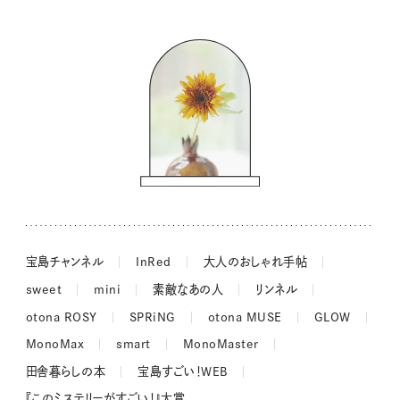
バッグの中身
コウケンテツのヒトワザ巡り
ノーラのフィンランド旅気分
街角ワンデイ
ドーナツハント
吉田羊さんの着物と12のアソビゴコロ
長谷川あかりさんの今週もお疲れ様つまみ
宝島チャンネル
InRed
大人のおしゃれ手帖
sweet
mini
素敵なあの人
リンネル
otona ROSY
SPRiNG
otona MUSE
GLOW
MonoMax
smart
MonoMaster
田舎暮らしの本
宝島すごい！WEB
『このミステリーがすごい！』大賞