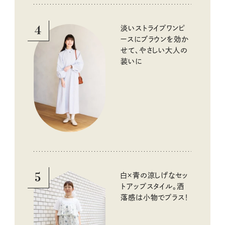
4
淡いストライプワンピ
ースにブラウンを効か
せて、やさしい大人の
装いに
5
白×青の涼しげなセッ
トアップスタイル。洒
落感は小物でプラス！