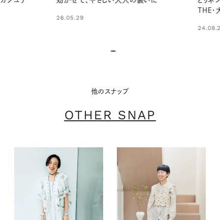
ジュア
効かせて、やさしい大人の装いに
とリネン
THE・
26.05.29
24.08.24
他のスナップ
OTHER SNAP