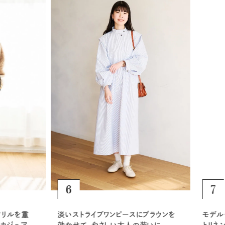
6
7
リルを重
淡いストライプワンピースにブラウンを
モデル・