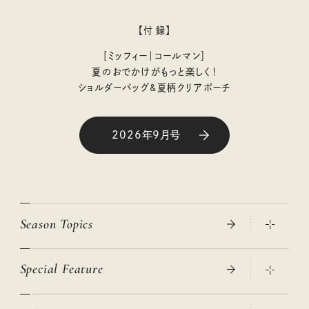
【付 録】
［ミッフィー｜コールマン］
夏のおでかけがもっと楽しく！
ショルダーバッグ&夏柄クリアポーチ
2026年9月号
Season Topics
Special Feature
真夏のひんやりグッズ 2026
大人のリュック探し 2026SS