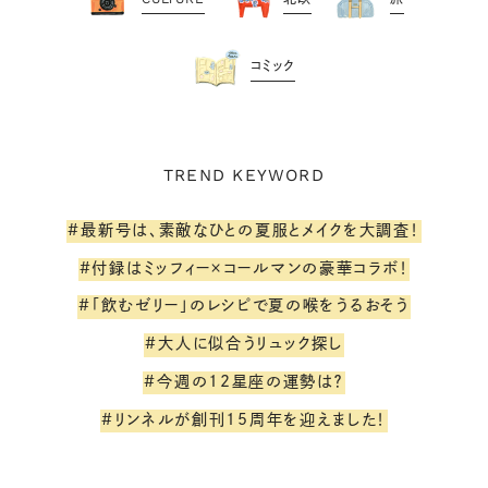
コミック
TREND KEYWORD
#最新号は、素敵なひとの夏服とメイクを大調査！
#付録はミッフィー×コールマンの豪華コラボ！
#「飲むゼリー」のレシピで夏の喉をうるおそう
#大人に似合うリュック探し
#今週の12星座の運勢は？
#リンネルが創刊15周年を迎えました！