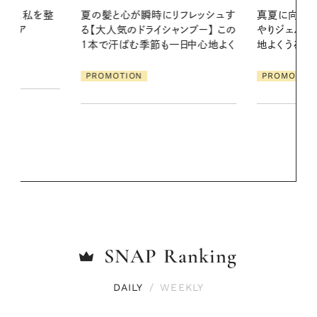
リフレッシュす
真夏に向けて、ハーブが香るひん
お出かけ前の
ンプー】 この
やりジェルと出合う。暑い季節に心
の一日。汗ば
一日中心地よく
地よくうるおう、軽やかなボディケ
に過ごす私
ア
PROMOTION
PROMOTIO
SNAP
Ranking
DAILY
/
WEEKLY