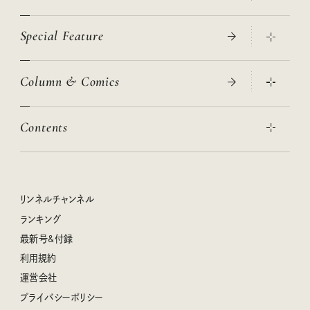
Special Feature
真夏のひんやりグッズ 2026
大人のリュック探し 2026SS
Column & Comics
ニトリ・イケア・無印良品で賢くおしゃれなインテリア
2026年春夏 トレンドファッションニュース
この春ほしい大人のスニーカー 2026春夏
2026年下半期占い大特集
絶品、お餅レシピ大集合！
Contents
女子旅おすすめスポット 暮らすように心地いいリンネル旅ガイ
ぐれいさん
ド
本当に使える「旅道具」
明日もいい日になりますように
幸せな老後のための リンネルマネー講座
世界のサンタさんに会って来た！
清水みさとの食いしんぼう寄り道サウナ
リンネルおしゃれファッションスナップ
私の住むまち、好きな場所。LOCAL LIFE REPORT
ときめく冬の贈りもの
クグロフの猫
リンネル暮らし部
リンネルチャンネル
リンネル 暮らしの道具大賞
クラフトビール案内
中沢元紀の板前さん入門
リンネルチャンネル
ランキング
ナチュラルメイクレッスン
母の日に贈りたい、お花モチーフのアイテム
空想喫茶トラノコクさんのあの店この店、喫茶訪問日記
おぱんつ君のわくわく楽しい一週間占い
最新号&付録
喜ばれる贈り物手帖
うちねこグランプリ2026、発表！
圷みほさんのゆるっと週末キャンプ通信
毎日が心地よくなるリンネルタロット
利用規約
2026年上半期占い大特集
豆柴・まもるくんの旅日記
運営会社
2025年下半期占い大特集
柳沢小実さんのお散歩するようなゆるり旅
プライバシーポリシー
猫と一緒に心地いい暮らし