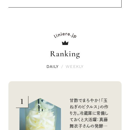
Ranking
DAILY
/
WEEKLY
1
甘酢でまろやか！「玉
ねぎのピクルス」の作
り方。冷蔵庫に常備し
ておくと大活躍：真藤
舞衣子さんの発酵と