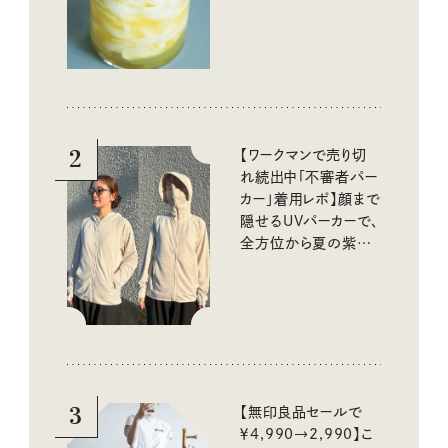
酸味の仕込みごはん
2
【ワークマンで売り切
れ続出中「不審者パー
カー」着用レポ】顔まで
隠せるUVパーカーで、
全方位から夏の紫外
線をブロック
3
【無印良品セールで
￥4,990→2,990】こ