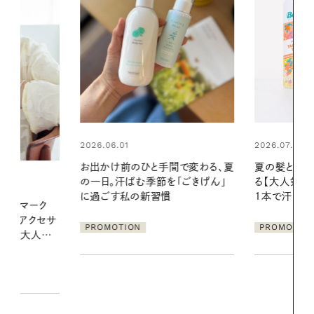
2026.07.24
2026.06.01
間で変わる、夏
夏の髪と心が瞬時にリフレッシュす
真夏に向けて
「ごきげん」
る【大人気のドライシャンプー】 この
やりジェルと
1本で汗ばむ季節も一日中心地よく
地よくうるお
ア
PROMOTION
PROMOTIO