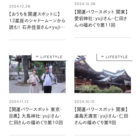
2024.12.06
2024.12.28
【開運パワースポット 関東】
【おうちを開運スポットに】
愛宕神社：yujiさん・仁田さ
12星座のシャドームーンから
んの福めぐり第11回
読む！ 石井佳苗さん×yujiさ
んの自分を“整える”インテリ
ア
LIFESTYLE
LIFESTYLE
2024.11.12
2024.10.10
【開運パワースポット 東京・
【開運パワースポット 関東】
目黒】 大鳥神社：yujiさん・
湯島天満宮：yujiさん・仁田
仁田さんの福めぐり第10回
さんの福めぐり第９回