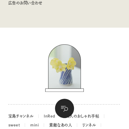
広告のお問い合わせ
valoさんのかわいいもの探し
tsukuru & Lin. ツクルアンドリン
kippis（キッピス）
暮らしの時産テクニック
バッグの中身
コウケンテツのヒトワザ巡り
ノーラのフィンランド旅気分
街角ワンデイ
ドーナツハント
吉田羊さんの着物と12のアソビゴコロ
長谷川あかりさんの今週もお疲れ様つまみ
宝島チャンネル
InRed
大人のおしゃれ手帖
sweet
mini
素敵なあの人
リンネル