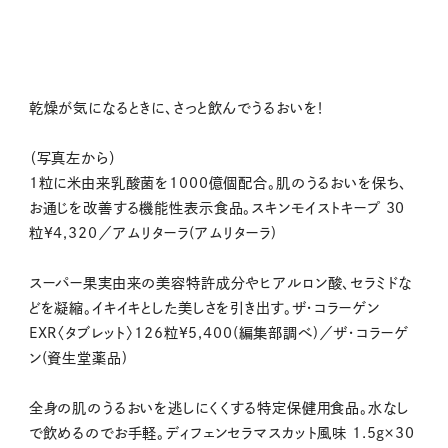
乾燥が気になるときに、さっと飲んでうるおいを！
（写真左から）
1粒に米由来乳酸菌を1000億個配合。肌のうるおいを保ち、
お通じを改善する機能性表示食品。スキンモイストキープ 30
粒¥4,320／アムリターラ(アムリターラ)
スーパー果実由来の美容特許成分やヒアルロン酸、セラミドな
どを凝縮。イキイキとした美しさを引き出す。ザ・コラーゲン
EXR〈タブレット〉126粒¥5,400(編集部調べ)／ザ・コラーゲ
ン(資生堂薬品)
全身の肌のうるおいを逃しにくくする特定保健用食品。水なし
で飲めるのでお手軽。ディフェンセラマスカット風味 1.5g×30