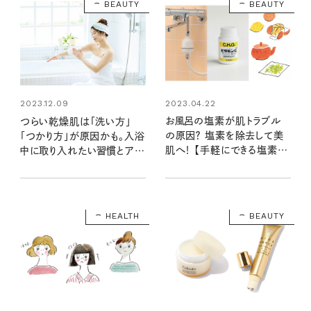
BEAUTY
BEAUTY
2023.04.22
2023.12.09
お風呂の塩素が肌トラブル
つらい乾燥肌は「洗い方」
の原因？ 塩素を除去して美
「つかり方」が原因かも。入浴
肌へ！ 【手軽にできる塩素除
中に取り入れたい習慣とアイ
去方法3選】
テム
HEALTH
BEAUTY