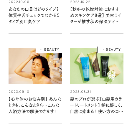
2022.10.06
2023.10.22
あなたの口臭はどのタイプ？
【秋冬の乾燥対策におすす
体質や舌チェックでわかる5
めスキンケア8選】 美容ライ
タイプ別口臭ケア
ターが推す秋の保湿アイテ
ム
BEAUTY
BEAUTY
2023.09.10
2023.08.31
【心や体のお悩み別】 あんな
髪のプロが選ぶ【白髪用カラ
ときも、こんなときも…こんな
ートリートメント】 髪に優しく、
入浴方法で解決できます！
自然に染まる！ 使い方のコツ
も聞きました！