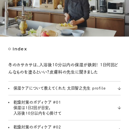
Index
M
u
t
冬のカサカサは、入浴後10分以内の保湿が鉄則！ 1日何回ど
e
んなものを塗るといい？皮膚科の先生に聞きました
保湿ケアについて教えてくれた 太田智之先生 profile
乾燥対策のボディケア #01
保湿は1日2回が目安。
入浴後10分以内を心掛けて
乾燥対策のボディケア #02