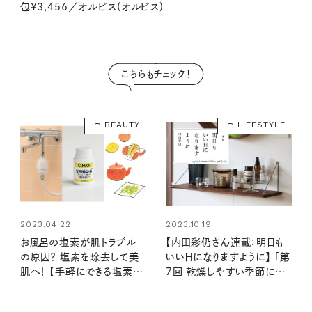
包¥3,456／オルビス(オルビス)
こちらもチェック！
BEAUTY
LIFESTYLE
2023.04.22
2023.10.19
お風呂の塩素が肌トラブル
【内田彩仍さん連載：明日も
の原因？ 塩素を除去して美
いい日になりますように】 「第
肌へ！ 【手軽にできる塩素除
7回 乾燥しやすい季節に寄
去方法3選】
り添う保湿ケアアイテム」