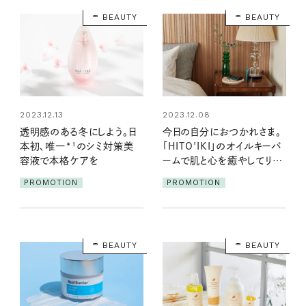
BEAUTY
BEAUTY
2023.12.13
2023.12.08
透明感のある冬にしよう。日
今日の自分におつかれさま。
本初、唯一*¹のシミ対策美
「HITO'IKI」のオイルキーバ
容液で本格ケアを
ームで肌と心を癒やしてリセ
ット
PROMOTION
PROMOTION
BEAUTY
BEAUTY