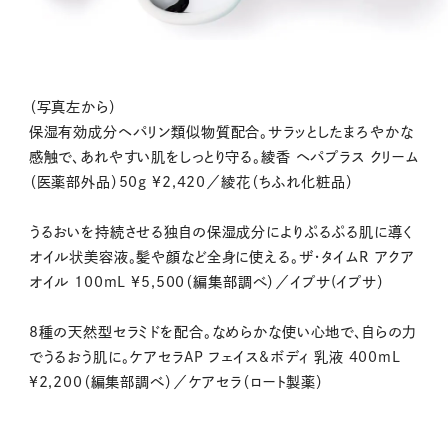
（写真左から）
保湿有効成分ヘパリン類似物質配合。サラッとしたまろやかな
感触で、あれやすい肌をしっとり守る。綾香 ヘパプラス クリーム
（医薬部外品）50g ¥2,420／綾花（ちふれ化粧品）
うるおいを持続させる独自の保湿成分によりぷるぷる肌に導く
オイル状美容液。髪や顔など全身に使える。ザ・タイムR アクア
オイル 100mL ¥5,500（編集部調べ）／イプサ(イプサ）
8種の天然型セラミドを配合。なめらかな使い心地で、自らの力
でうるおう肌に。ケアセラAP フェイス&ボディ 乳液 400mL
¥2,200（編集部調べ）／ケアセラ（ロート製薬）