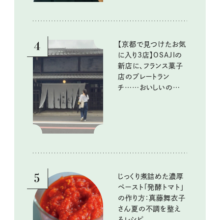
4
【京都で見つけたお気
に入り3店】OSAJIの
新店に、フランス菓子
店のプレートラン
チ……おいしいのんび
り街歩き。
5
じっくり煮詰めた濃厚
ペースト「発酵トマト」
の作り方：真藤舞衣子
さん夏の不調を整え
るレシピ