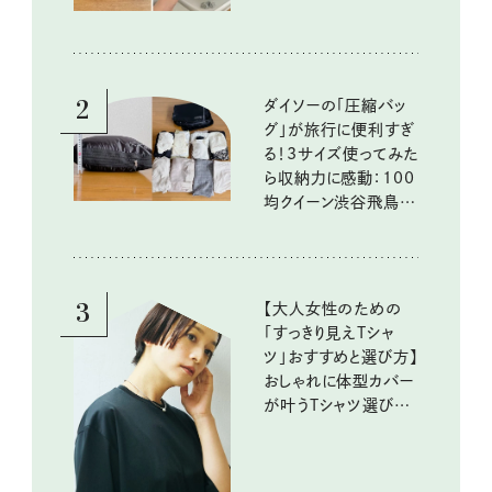
2
ダイソーの「圧縮バッ
グ」が旅行に便利すぎ
る！3サイズ使ってみた
ら収納力に感動：100
均クイーン渋谷飛鳥の
『本当にいいもの』第
10回③
3
【大人女性のための
「すっきり見えTシャ
ツ」おすすめと選び方】
おしゃれに体型カバー
が叶うTシャツ選びの
ポイントは？