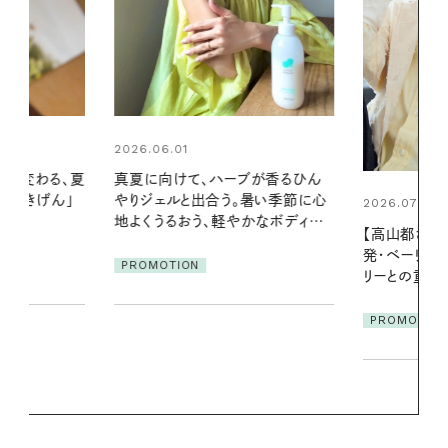
2026.06.01
ブが香るひん
暑い夏のナイ
暑い季節に心
える夜の爽
2026.07.21
かなボディケ
【高山都さんが楽しむデンマーク
PROMOTIO
発・ベーリングの腕時計】 アクセサ
リーとの重ねづけも素敵な大人の
夏スタイル３選
PROMOTION