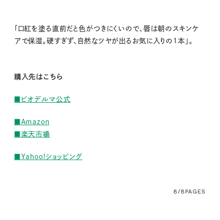
「口紅を塗る直前だと色がつきにくいので、唇は朝のスキンケ
アで保湿。硬すぎず、自然なツヤが出るお気に入りの1本」。
購入先はこちら
■ビオデルマ公式
■Amazon
■楽天市場
■Yahoo!ショッピング
8/8
PAGES