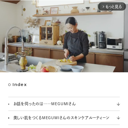
もっと見る
arrow_forward_ios
Index
M
u
t
お話を伺ったのは……MEGUMIさん
e
美しい肌をつくるMEGUMIさんのスキンケアルーティーン