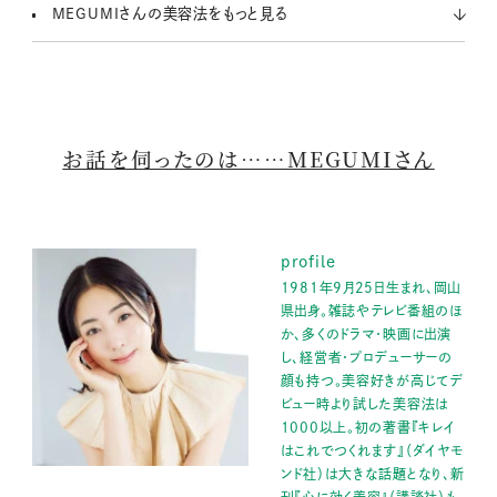
MEGUMIさんの美容法をもっと見る
お話を伺ったのは……MEGUMIさん
profile
1981年9月25日生まれ、岡山
県出身。雑誌やテレビ番組のほ
か、多くのドラマ・映画に出演
し、経営者・プロデューサーの
顔も持つ。美容好きが高じてデ
ビュー時より試した美容法は
1000以上。初の著書『キレイ
はこれでつくれます』（ダイヤモ
ンド社）は大きな話題となり、新