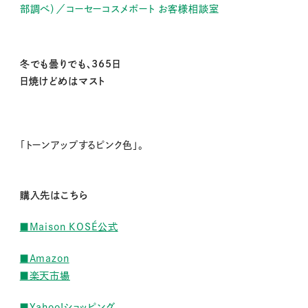
部調べ）／コーセーコスメポート お客様相談室
冬でも曇りでも、365日
日焼けどめはマスト
「トーンアップするピンク色」。
購入先はこちら
■Maison KOSÉ公式
■Amazon
■楽天市場
■Yahoo!ショッピング