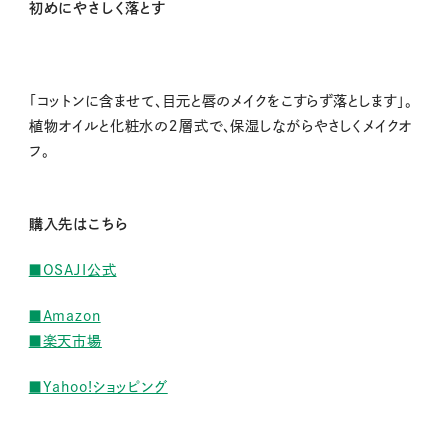
初めにやさしく落とす
「コットンに含ませて、目元と唇のメイクをこすらず落とします」。
植物オイルと化粧水の２層式で、保湿しながらやさしくメイクオ
フ。
購入先はこちら
■OSAJI公式
■Amazon
■楽天市場
■Yahoo!ショッピング