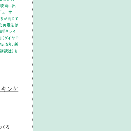
・映画に出
デューサー
きが高じて
た美容法は
書『キレイ
』（ダイヤモ
題となり、新
（講談社）も
スキンケ
つくる