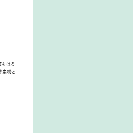
膜をはる
酵素粉と