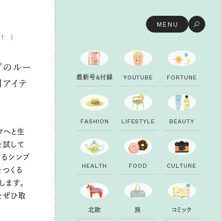
MENU
11
プのルー
最
新
号
&
付
録
Y
O
U
T
U
B
E
F
O
R
T
U
N
E
用アイテ
F
A
S
H
I
O
N
L
I
F
E
S
T
Y
L
E
B
E
A
U
T
Y
マへと生
を試して
きるシンプ
H
E
A
L
T
H
F
O
O
D
C
U
L
T
U
R
E
をつくる
します。
をぜひ取
北
欧
旅
コ
ミ
ッ
ク